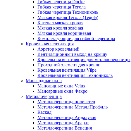
Гибкая черепица Docke
Гибкая черепица Тегола
Гибкая черепица Технониколь
Мягкая кровля Тегола (Tegola)
Катепал мягкая кровля
Мягкая кровля зелёная
Мягкая кровля коричневая
Комплектующие для гибкой черепицы
Кровельная вентиляция
Аэратор кровельный
Вентиляционный выход на крышу
Кровельная вентиляция для металлочерепицы
Проходной элемент для кровли
Кровельная вентиляция Vilpe
Кровельная вентиляция Технониколь
Мансардные окна
Мансардные окна Velux
Мансардные окна Факро
Металлочерепица
Металлочерепица полиэстер
Металлочерепица МеталлПрофиль
Каскад
Металлочерепица Андалузия
Металлочерепица Арарат
Металлочерепица Венеция