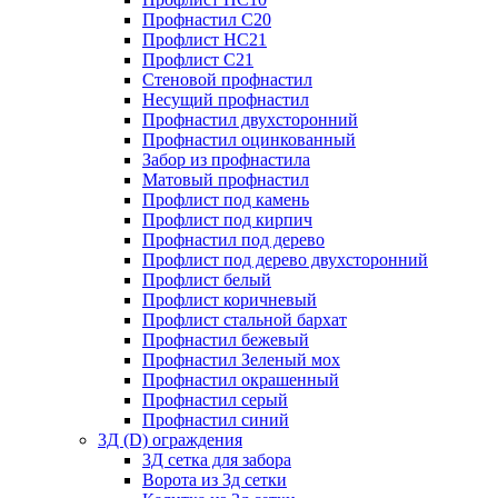
Профнастил С20
Профлист НС21
Профлист С21
Стеновой профнастил
Несущий профнастил
Профнастил двухсторонний
Профнастил оцинкованный
Забор из профнастила
Матовый профнастил
Профлист под камень
Профлист под кирпич
Профнастил под дерево
Профлист под дерево двухсторонний
Профлист белый
Профлист коричневый
Профлист стальной бархат
Профнастил бежевый
Профнастил Зеленый мох
Профнастил окрашенный
Профнастил серый
Профнастил синий
3Д (D) ограждения
3Д сетка для забора
Ворота из 3д сетки