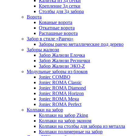
Калитка из 3д сетки
Крепление 3д сетки
Столбы для 3д забора
Ворота
Кованые ворота
Откатные ворота
Распашные ворота
Забор в стиле «Ранчо»
Заборы ранчо металлические под дерево
Заборы жалюзи
Забор Жалюзи Елочка
Забор Жалюзи Реснички
Забор Жалюзи ЭКО-Z
Модульные заборы из блоков
Joniec COMBO
Joniec ROMA Classic
Joniec ROMA Diamond
Joniec ROMA Horizon
Joniec ROMA Mega
Joniec ROMA Perfect
Колпаки на забор
Колпаки на забор Zking
Колпаки на забор эконом
Колпаки на столбы для забора из металла
Колпаки полимерные на забор