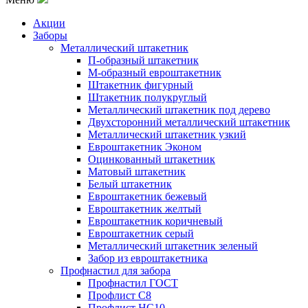
Акции
Заборы
Металлический штакетник
П-образный штакетник
М-образный евроштакетник
Штакетник фигурный
Штакетник полукруглый
Металлический штакетник под дерево
Двухсторонний металлический штакетник
Металлический штакетник узкий
Евроштакетник Эконом
Оцинкованный штакетник
Матовый штакетник
Белый штакетник
Евроштакетник бежевый
Евроштакетник желтый
Евроштакетник коричневый
Евроштакетник серый
Металлический штакетник зеленый
Забор из евроштакетника
Профнастил для забора
Профнастил ГОСТ
Профлист С8
Профлист НС10