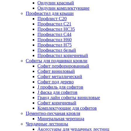
Ондулин красный
Ондулин комплектующие
Профнастил для крыши
Профлист С20
Профнастил С21
Профнастил НС35
Профнастил С44
Профнастил Н60
Профнастил Н75
Профнастил белый
Профнастил коричневый
Софиты для подшивки кровли
Cофит перфорированный
Софит виниловый
Софит металлический
Софит под дерево
J профиль для софитов
J фаска для софитов
Гранд лайн софиты виниловые
Софит коричневый
Комплектующие для софитов
Цементно-песчаная кровля
Минеральная черепица
Чердачные лестницы
Аксессуары для чердачных лестниц