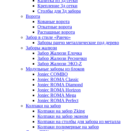
Калитка из 3д сетки
Крепление 3д сетки
Столбы для 3д забора
Ворота
Кованые ворота
Откатные ворота
Распашные ворота
Забор в стиле «Ранчо»
Заборы ранчо металлические под дерево
Заборы жалюзи
Забор Жалюзи Елочка
Забор Жалюзи Реснички
Забор Жалюзи ЭКО-Z
Модульные заборы из блоков
Joniec COMBO
Joniec ROMA Classic
Joniec ROMA Diamond
Joniec ROMA Horizon
Joniec ROMA Mega
Joniec ROMA Perfect
Колпаки на забор
Колпаки на забор Zking
Колпаки на забор эконом
Колпаки на столбы для забора из металла
Колпаки полимерные на забор