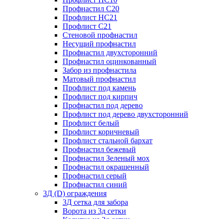
Профнастил С20
Профлист НС21
Профлист С21
Стеновой профнастил
Несущий профнастил
Профнастил двухсторонний
Профнастил оцинкованный
Забор из профнастила
Матовый профнастил
Профлист под камень
Профлист под кирпич
Профнастил под дерево
Профлист под дерево двухсторонний
Профлист белый
Профлист коричневый
Профлист стальной бархат
Профнастил бежевый
Профнастил Зеленый мох
Профнастил окрашенный
Профнастил серый
Профнастил синий
3Д (D) ограждения
3Д сетка для забора
Ворота из 3д сетки