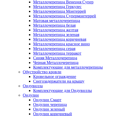
Металлочерепица Венеция Супер
Металлочерепица Геркулес
Металлочерепица Монтеррей
Металлочерепица Супермонтеррей
Матовая металлочерепица
Металлочерепица белая
Металлочерепица желтая
Металлочерепица зеленая
Металлочерепица коричневая
Металлочерепица красное вино
Металлочерепица серая
Металлочерепица терракот
Синяя Металлочерепица
Черная Металлочерепица
Комплектующие для металлочерепицы
Обустройство кровли
Кровельное ограждение
Снегозадержатели на крышу
Ондувилла
Комплектующие для Ондувиллы
Ондулин
Ондулин Смарт
Ондулин черепица
Ондулин зеленый
Ондулин коричневый