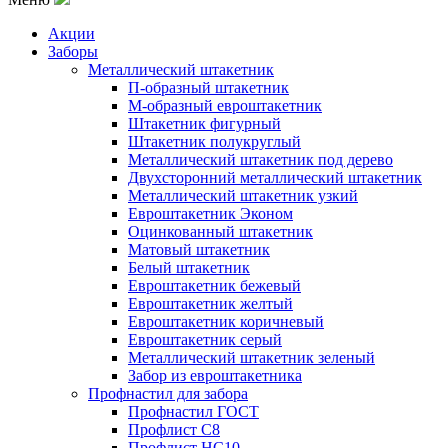
Акции
Заборы
Металлический штакетник
П-образный штакетник
М-образный евроштакетник
Штакетник фигурный
Штакетник полукруглый
Металлический штакетник под дерево
Двухсторонний металлический штакетник
Металлический штакетник узкий
Евроштакетник Эконом
Оцинкованный штакетник
Матовый штакетник
Белый штакетник
Евроштакетник бежевый
Евроштакетник желтый
Евроштакетник коричневый
Евроштакетник серый
Металлический штакетник зеленый
Забор из евроштакетника
Профнастил для забора
Профнастил ГОСТ
Профлист С8
Профлист НС10