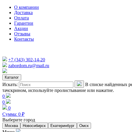
О компании
Доставка
Оплата
Гарантии
Акции
Отзывы
Контакты
+7 (343) 302-14-20
zabordom.ru@mail.ru
Каталог
Искать:
В списке найденных ре
тачскрином, используйте пролистывание или нажатие.
0
0
0
Сумма:
0
₽
Выберите город
Москва
Новосибирск
Екатеринбург
Омск
Меню