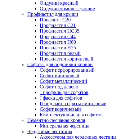
Ондулин красный
Ондулин комплектующие
Профнастил для крыши
Профлист С20
Профнастил С21
Профнастил НС35
Профнастил С44
Профнастил Н60
Профнастил Н75
Профнастил белый
Профнастил коричневый
Софиты для подшивки кровли
Cофит перфорированный
Софит виниловый
Софит металлический
Софит под дерево
J профиль для софитов
J фаска для софитов
Гранд лайн софиты виниловые
Софит коричневый
Комплектующие для софитов
Цементно-песчаная кровля
Минеральная черепица
Чердачные лестницы
Аксессуары для чердачных лестниц