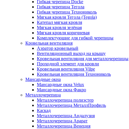
Гибкая черепица Docke
Гибкая черепица Тегола
Гибкая черепица Технониколь
Мягкая кровля Тегола (Tegola)
Катепал мягкая кровля
Мягкая кровля зелёная
Мягкая кровля коричневая
Комплектующие для гибкой черепицы
Кровельная вентиляция
Аэратор кровельный
Вентиляционный выход на крышу
Кровельная вентиляция для металлочерепицы
Проходной элемент для кровли
Кровельная вентиляция Vilpe
Кровельная вентиляция Технониколь
Мансардные окна
Мансардные окна Velux
Мансардные окна Факро
Металлочерепица
Металлочерепица полиэстер
Металлочерепица МеталлПрофиль
Каскад
Металлочерепица Андалузия
Металлочерепица Арарат
Металлочерепица Венеция