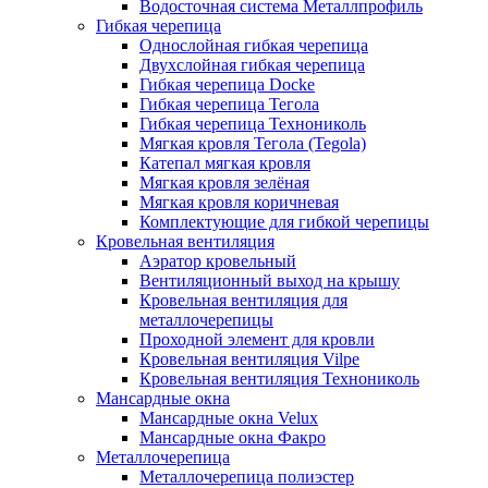
Водосточная система Металлпрофиль
Гибкая черепица
Однослойная гибкая черепица
Двухслойная гибкая черепица
Гибкая черепица Docke
Гибкая черепица Тегола
Гибкая черепица Технониколь
Мягкая кровля Тегола (Tegola)
Катепал мягкая кровля
Мягкая кровля зелёная
Мягкая кровля коричневая
Комплектующие для гибкой черепицы
Кровельная вентиляция
Аэратор кровельный
Вентиляционный выход на крышу
Кровельная вентиляция для
металлочерепицы
Проходной элемент для кровли
Кровельная вентиляция Vilpe
Кровельная вентиляция Технониколь
Мансардные окна
Мансардные окна Velux
Мансардные окна Факро
Металлочерепица
Металлочерепица полиэстер