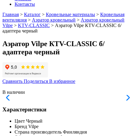
Контакты
Главная
>
Каталог
>
Кровельные материалы
>
Кровельная
вентиляция
>
Аэратор кровельный
>
Аэратор кровельный
Vilpe
>
KTV-CLASSIC
> Аэратор Vilpe КТV-CLASSIC б/
адаптера черный
Аэратор Vilpe КТV-CLASSIC б/
адаптера черный
Сравнить
Поделиться
В избранное
В наличии
Характеристики
Цвет
Черный
Бренд
Vilpe
Страна производитель
Финляндия