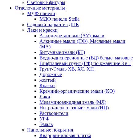
Световые фигуры
Отделочные материалы
МДФ панели
МДФ панели Stella
Садовый паркет из ДПК
Лаки и краски
Алкид-уретановые (АУ) эмали
Алкидные эмали (ПФ), Масляные эмали
(МА)
Битумные эмали (БТ)
Водно-дисперсионные (ВД) белые, матовые
Глифталевый грунт (ГФ) по ржавчине 3 в 1
Грунт-Эмаль ХВ, ХС, ХП
Дорожные
желтый
Краски
Кремний-органические эмали (КО)
Лаки
Меламиноалкидная эмаль (МЛ)
Нитро-целлюлозные эмали (НЦ)
Растворители
УРФ
Эмаль
Напольные покрытия
Кварцвиниловая плитка