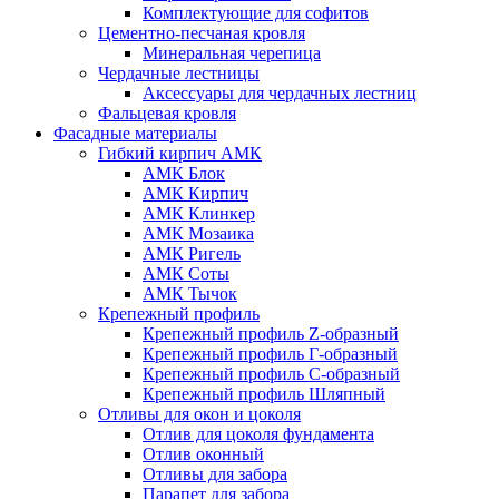
Комплектующие для софитов
Цементно-песчаная кровля
Минеральная черепица
Чердачные лестницы
Аксессуары для чердачных лестниц
Фальцевая кровля
Фасадные материалы
Гибкий кирпич АМК
АМК Блок
АМК Кирпич
АМК Клинкер
АМК Мозаика
АМК Ригель
АМК Соты
АМК Тычок
Крепежный профиль
Крепежный профиль Z-образный
Крепежный профиль Г-образный
Крепежный профиль С-образный
Крепежный профиль Шляпный
Отливы для окон и цоколя
Отлив для цоколя фундамента
Отлив оконный
Отливы для забора
Парапет для забора