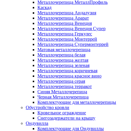
Металлочерепица МеталлПрофиль
Каскад
Металлочерепица Андалузия
Металлочерепица Арарат
Металлочерепица Венеция
Металлочерепица Венеция Супер
Металлочерепица Геркулес
Металлочерепица Монтеррей
Металлочерепица Супермонтеррей
Матовая металлочерепица
Металлочерепица белая
Металлочерепица желтая
Металлочерепица зеленая
Металлочерепица коричневая
Металлочерепица красное вино
Металлочерепица серая
Металлочерепица терракот
Синяя Металлочерепица
Черная Металлочерепица
Комплектующие для металлочерепицы
Обустройство кровли
Кровельное ограждение
Снегозадержатели на крышу
Ондувилла
Комплектующие для Ондувиллы