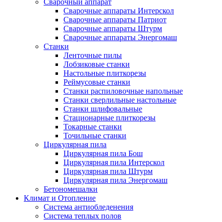
Сварочный аппарат
Сварочные аппараты Интерскол
Сварочные аппараты Патриот
Сварочные аппараты Штурм
Сварочные аппараты Энергомаш
Станки
Ленточные пилы
Лобзиковые станки
Настольные плиткорезы
Реймусовые станки
Станки распиловочные напольные
Станки сверлильные настольные
Станки шлифовальные
Стационарные плиткорезы
Токарные станки
Точильные станки
Циркулярная пила
Циркулярная пила Бош
Циркулярная пила Интерскол
Циркулярная пила Штурм
Циркулярная пила Энергомаш
Бетономешалки
Климат и Отопление
Система антиобледенения
Система теплых полов