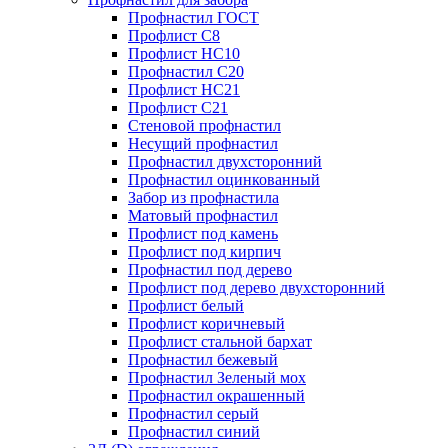
Профнастил ГОСТ
Профлист С8
Профлист НС10
Профнастил С20
Профлист НС21
Профлист С21
Стеновой профнастил
Несущий профнастил
Профнастил двухсторонний
Профнастил оцинкованный
Забор из профнастила
Матовый профнастил
Профлист под камень
Профлист под кирпич
Профнастил под дерево
Профлист под дерево двухсторонний
Профлист белый
Профлист коричневый
Профлист стальной бархат
Профнастил бежевый
Профнастил Зеленый мох
Профнастил окрашенный
Профнастил серый
Профнастил синий