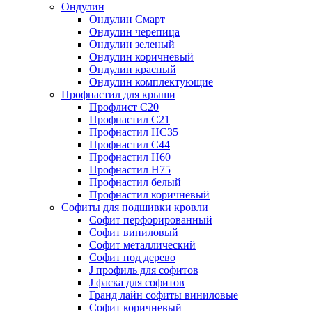
Ондулин
Ондулин Смарт
Ондулин черепица
Ондулин зеленый
Ондулин коричневый
Ондулин красный
Ондулин комплектующие
Профнастил для крыши
Профлист С20
Профнастил С21
Профнастил НС35
Профнастил С44
Профнастил Н60
Профнастил Н75
Профнастил белый
Профнастил коричневый
Софиты для подшивки кровли
Cофит перфорированный
Софит виниловый
Софит металлический
Софит под дерево
J профиль для софитов
J фаска для софитов
Гранд лайн софиты виниловые
Софит коричневый