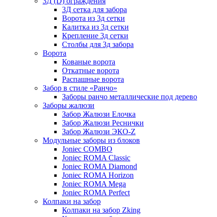
3Д (D) ограждения
3Д сетка для забора
Ворота из 3д сетки
Калитка из 3д сетки
Крепление 3д сетки
Столбы для 3д забора
Ворота
Кованые ворота
Откатные ворота
Распашные ворота
Забор в стиле «Ранчо»
Заборы ранчо металлические под дерево
Заборы жалюзи
Забор Жалюзи Елочка
Забор Жалюзи Реснички
Забор Жалюзи ЭКО-Z
Модульные заборы из блоков
Joniec COMBO
Joniec ROMA Classic
Joniec ROMA Diamond
Joniec ROMA Horizon
Joniec ROMA Mega
Joniec ROMA Perfect
Колпаки на забор
Колпаки на забор Zking