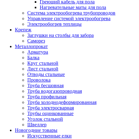
Греющий кабель для пола
Нагревательные маты для пола
Система электрообогрева трубопроводов
Управление системой электрообогрева
Электрообогрев теплицы
Крепеж
Заглушки на столбы для забора
Саморез
Металлопрокат
Арматура
Балка
Круг стальной
Лист стальной
Отводы стальные
Проволока
Труба бесшовная
Труба водогазопроводная
Труба профильная
Труба холоднодеформированная
Труба электросварная
Трубы оцинкованные
Уголок стальной
Швеллер
Новогодние товары
Искусственные елки