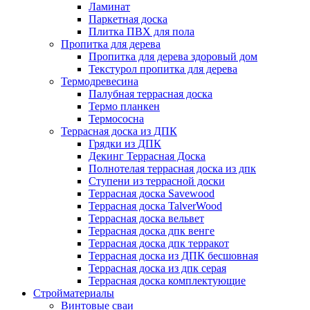
Ламинат
Паркетная доска
Плитка ПВХ для пола
Пропитка для дерева
Пропитка для дерева здоровый дом
Текстурол пропитка для дерева
Термодревесина
Палубная террасная доска
Термо планкен
Термососна
Террасная доска из ДПК
Грядки из ДПК
Декинг Террасная Доска
Полнотелая террасная доска из дпк
Ступени из террасной доски
Террасная доска Savewood
Террасная доска TalverWood
Террасная доска вельвет
Террасная доска дпк венге
Террасная доска дпк терракот
Террасная доска из ДПК бесшовная
Террасная доска из дпк серая
Террасная доска комплектующие
Стройматериалы
Винтовые сваи