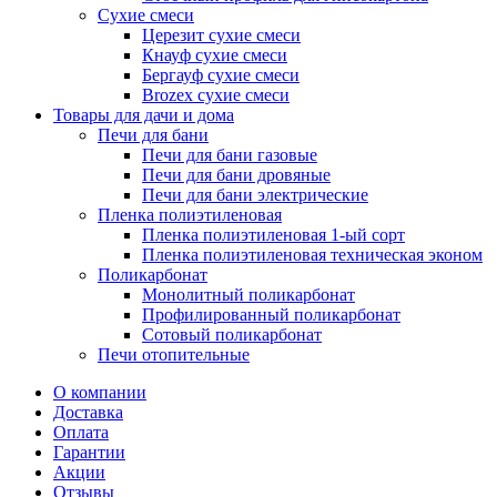
Сухие смеси
Церезит сухие смеси
Кнауф сухие смеси
Бергауф сухие смеси
Brozex сухие смеси
Товары для дачи и дома
Печи для бани
Печи для бани газовые
Печи для бани дровяные
Печи для бани электрические
Пленка полиэтиленовая
Пленка полиэтиленовая 1-ый сорт
Пленка полиэтиленовая техническая эконом
Поликарбонат
Монолитный поликарбонат
Профилированный поликарбонат
Сотовый поликарбонат
Печи отопительные
О компании
Доставка
Оплата
Гарантии
Акции
Отзывы