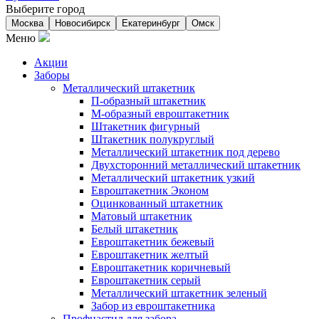
Выберите город
Москва
Новосибирск
Екатеринбург
Омск
Меню
Акции
Заборы
Металлический штакетник
П-образный штакетник
М-образный евроштакетник
Штакетник фигурный
Штакетник полукруглый
Металлический штакетник под дерево
Двухсторонний металлический штакетник
Металлический штакетник узкий
Евроштакетник Эконом
Оцинкованный штакетник
Матовый штакетник
Белый штакетник
Евроштакетник бежевый
Евроштакетник желтый
Евроштакетник коричневый
Евроштакетник серый
Металлический штакетник зеленый
Забор из евроштакетника
Профнастил для забора