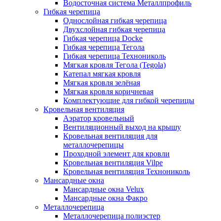
Водосточная система Металлпрофиль
Гибкая черепица
Однослойная гибкая черепица
Двухслойная гибкая черепица
Гибкая черепица Docke
Гибкая черепица Тегола
Гибкая черепица Технониколь
Мягкая кровля Тегола (Tegola)
Катепал мягкая кровля
Мягкая кровля зелёная
Мягкая кровля коричневая
Комплектующие для гибкой черепицы
Кровельная вентиляция
Аэратор кровельный
Вентиляционный выход на крышу
Кровельная вентиляция для
металлочерепицы
Проходной элемент для кровли
Кровельная вентиляция Vilpe
Кровельная вентиляция Технониколь
Мансардные окна
Мансардные окна Velux
Мансардные окна Факро
Металлочерепица
Металлочерепица полиэстер