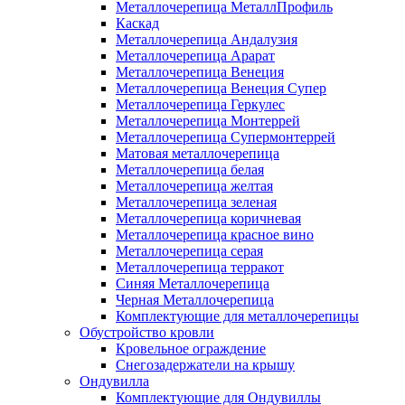
Металлочерепица МеталлПрофиль
Каскад
Металлочерепица Андалузия
Металлочерепица Арарат
Металлочерепица Венеция
Металлочерепица Венеция Супер
Металлочерепица Геркулес
Металлочерепица Монтеррей
Металлочерепица Супермонтеррей
Матовая металлочерепица
Металлочерепица белая
Металлочерепица желтая
Металлочерепица зеленая
Металлочерепица коричневая
Металлочерепица красное вино
Металлочерепица серая
Металлочерепица терракот
Синяя Металлочерепица
Черная Металлочерепица
Комплектующие для металлочерепицы
Обустройство кровли
Кровельное ограждение
Снегозадержатели на крышу
Ондувилла
Комплектующие для Ондувиллы