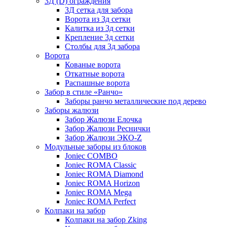
3Д (D) ограждения
3Д сетка для забора
Ворота из 3д сетки
Калитка из 3д сетки
Крепление 3д сетки
Столбы для 3д забора
Ворота
Кованые ворота
Откатные ворота
Распашные ворота
Забор в стиле «Ранчо»
Заборы ранчо металлические под дерево
Заборы жалюзи
Забор Жалюзи Елочка
Забор Жалюзи Реснички
Забор Жалюзи ЭКО-Z
Модульные заборы из блоков
Joniec COMBO
Joniec ROMA Classic
Joniec ROMA Diamond
Joniec ROMA Horizon
Joniec ROMA Mega
Joniec ROMA Perfect
Колпаки на забор
Колпаки на забор Zking