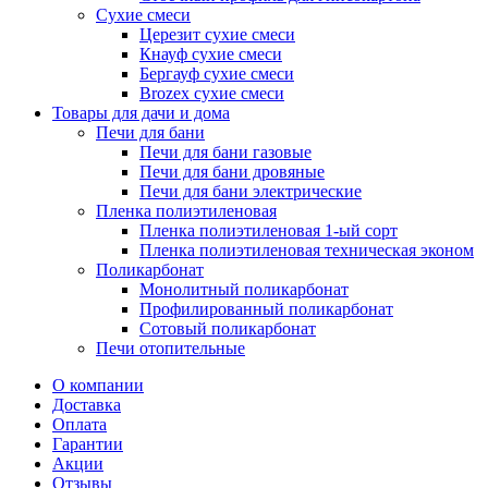
Сухие смеси
Церезит сухие смеси
Кнауф сухие смеси
Бергауф сухие смеси
Brozex сухие смеси
Товары для дачи и дома
Печи для бани
Печи для бани газовые
Печи для бани дровяные
Печи для бани электрические
Пленка полиэтиленовая
Пленка полиэтиленовая 1-ый сорт
Пленка полиэтиленовая техническая эконом
Поликарбонат
Монолитный поликарбонат
Профилированный поликарбонат
Сотовый поликарбонат
Печи отопительные
О компании
Доставка
Оплата
Гарантии
Акции
Отзывы