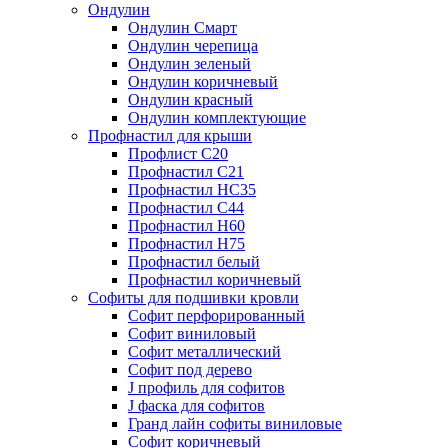
Ондулин
Ондулин Смарт
Ондулин черепица
Ондулин зеленый
Ондулин коричневый
Ондулин красный
Ондулин комплектующие
Профнастил для крыши
Профлист С20
Профнастил С21
Профнастил НС35
Профнастил С44
Профнастил Н60
Профнастил Н75
Профнастил белый
Профнастил коричневый
Софиты для подшивки кровли
Cофит перфорированный
Софит виниловый
Софит металлический
Софит под дерево
J профиль для софитов
J фаска для софитов
Гранд лайн софиты виниловые
Софит коричневый