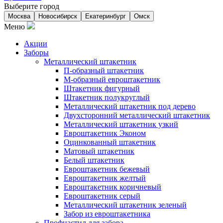
Выберите город
Москва
Новосибирск
Екатеринбург
Омск
Меню
Акции
Заборы
Металлический штакетник
П-образный штакетник
М-образный евроштакетник
Штакетник фигурный
Штакетник полукруглый
Металлический штакетник под дерево
Двухсторонний металлический штакетник
Металлический штакетник узкий
Евроштакетник Эконом
Оцинкованный штакетник
Матовый штакетник
Белый штакетник
Евроштакетник бежевый
Евроштакетник желтый
Евроштакетник коричневый
Евроштакетник серый
Металлический штакетник зеленый
Забор из евроштакетника
Профнастил для забора