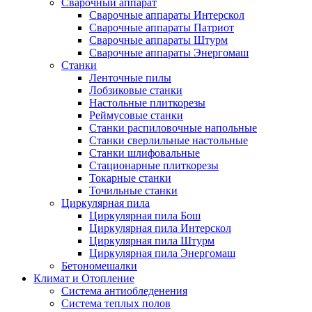
Сварочный аппарат
Сварочные аппараты Интерскол
Сварочные аппараты Патриот
Сварочные аппараты Штурм
Сварочные аппараты Энергомаш
Станки
Ленточные пилы
Лобзиковые станки
Настольные плиткорезы
Реймусовые станки
Станки распиловочные напольные
Станки сверлильные настольные
Станки шлифовальные
Стационарные плиткорезы
Токарные станки
Точильные станки
Циркулярная пила
Циркулярная пила Бош
Циркулярная пила Интерскол
Циркулярная пила Штурм
Циркулярная пила Энергомаш
Бетономешалки
Климат и Отопление
Система антиобледенения
Система теплых полов