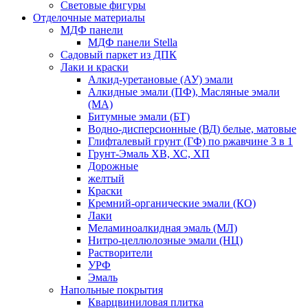
Световые фигуры
Отделочные материалы
МДФ панели
МДФ панели Stella
Садовый паркет из ДПК
Лаки и краски
Алкид-уретановые (АУ) эмали
Алкидные эмали (ПФ), Масляные эмали
(МА)
Битумные эмали (БТ)
Водно-дисперсионные (ВД) белые, матовые
Глифталевый грунт (ГФ) по ржавчине 3 в 1
Грунт-Эмаль ХВ, ХС, ХП
Дорожные
желтый
Краски
Кремний-органические эмали (КО)
Лаки
Меламиноалкидная эмаль (МЛ)
Нитро-целлюлозные эмали (НЦ)
Растворители
УРФ
Эмаль
Напольные покрытия
Кварцвиниловая плитка