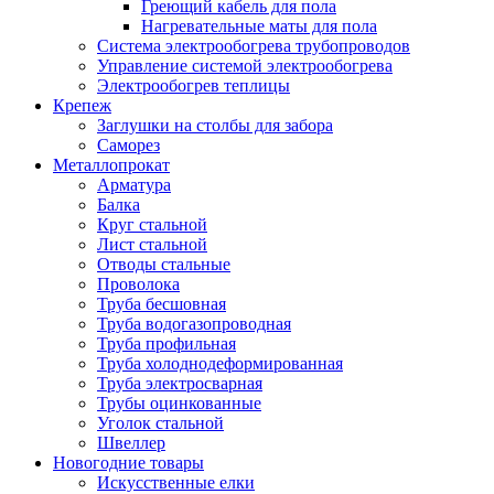
Греющий кабель для пола
Нагревательные маты для пола
Система электрообогрева трубопроводов
Управление системой электрообогрева
Электрообогрев теплицы
Крепеж
Заглушки на столбы для забора
Саморез
Металлопрокат
Арматура
Балка
Круг стальной
Лист стальной
Отводы стальные
Проволока
Труба бесшовная
Труба водогазопроводная
Труба профильная
Труба холоднодеформированная
Труба электросварная
Трубы оцинкованные
Уголок стальной
Швеллер
Новогодние товары
Искусственные елки