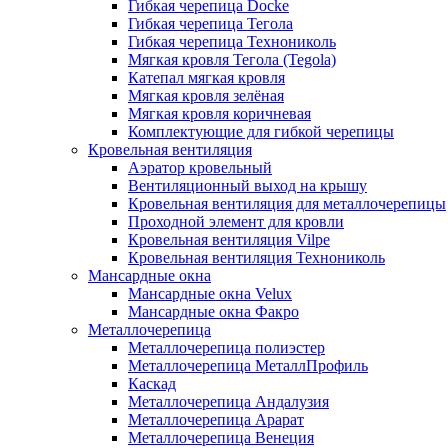
Гибкая черепица Docke
Гибкая черепица Тегола
Гибкая черепица Технониколь
Мягкая кровля Тегола (Tegola)
Катепал мягкая кровля
Мягкая кровля зелёная
Мягкая кровля коричневая
Комплектующие для гибкой черепицы
Кровельная вентиляция
Аэратор кровельный
Вентиляционный выход на крышу
Кровельная вентиляция для металлочерепицы
Проходной элемент для кровли
Кровельная вентиляция Vilpe
Кровельная вентиляция Технониколь
Мансардные окна
Мансардные окна Velux
Мансардные окна Факро
Металлочерепица
Металлочерепица полиэстер
Металлочерепица МеталлПрофиль
Каскад
Металлочерепица Андалузия
Металлочерепица Арарат
Металлочерепица Венеция