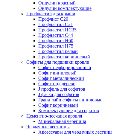
Ондулин красный
Ондулин комплектующие
Профнастил для крыши
Профлист С20
Профнастил С21
Профнастил НС35
Профнастил С44
Профнастил Н60
Профнастил Н75
Профнастил белый
Профнастил коричневый
Софиты для подшивки кровли
Cофит перфорированный
Софит виниловый
Софит металлический
Софит под дерево
J профиль для софитов
J фаска для софитов
Гранд лайн софиты виниловые
Софит коричневый
Комплектующие для софитов
Цементно-песчаная кровля
Минеральная черепица
Чердачные лестницы
Аксессуары для чердачных лестниц