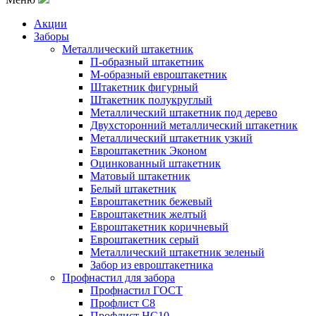
Акции
Заборы
Металлический штакетник
П-образный штакетник
М-образный евроштакетник
Штакетник фигурный
Штакетник полукруглый
Металлический штакетник под дерево
Двухсторонний металлический штакетник
Металлический штакетник узкий
Евроштакетник Эконом
Оцинкованный штакетник
Матовый штакетник
Белый штакетник
Евроштакетник бежевый
Евроштакетник желтый
Евроштакетник коричневый
Евроштакетник серый
Металлический штакетник зеленый
Забор из евроштакетника
Профнастил для забора
Профнастил ГОСТ
Профлист С8
Профлист НС10