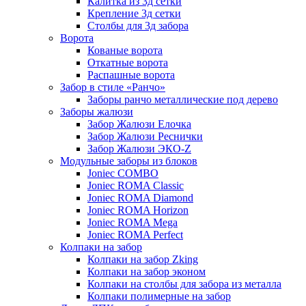
Калитка из 3д сетки
Крепление 3д сетки
Столбы для 3д забора
Ворота
Кованые ворота
Откатные ворота
Распашные ворота
Забор в стиле «Ранчо»
Заборы ранчо металлические под дерево
Заборы жалюзи
Забор Жалюзи Елочка
Забор Жалюзи Реснички
Забор Жалюзи ЭКО-Z
Модульные заборы из блоков
Joniec COMBO
Joniec ROMA Classic
Joniec ROMA Diamond
Joniec ROMA Horizon
Joniec ROMA Mega
Joniec ROMA Perfect
Колпаки на забор
Колпаки на забор Zking
Колпаки на забор эконом
Колпаки на столбы для забора из металла
Колпаки полимерные на забор