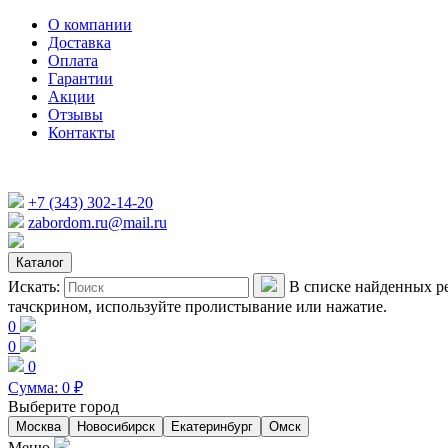
О компании
Доставка
Оплата
Гарантии
Акции
Отзывы
Контакты
+7 (343) 302-14-20
zabordom.ru@mail.ru
Каталог
Искать:
В списке найденных ре
тачскрином, используйте пролистывание или нажатие.
0
0
0
Сумма:
0
₽
Выберите город
Москва
Новосибирск
Екатеринбург
Омск
Меню