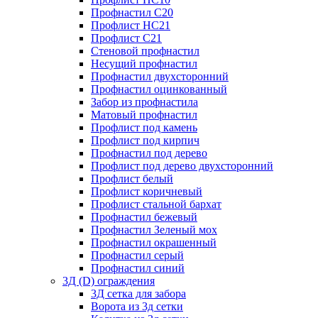
Профнастил С20
Профлист НС21
Профлист С21
Стеновой профнастил
Несущий профнастил
Профнастил двухсторонний
Профнастил оцинкованный
Забор из профнастила
Матовый профнастил
Профлист под камень
Профлист под кирпич
Профнастил под дерево
Профлист под дерево двухсторонний
Профлист белый
Профлист коричневый
Профлист стальной бархат
Профнастил бежевый
Профнастил Зеленый мох
Профнастил окрашенный
Профнастил серый
Профнастил синий
3Д (D) ограждения
3Д сетка для забора
Ворота из 3д сетки