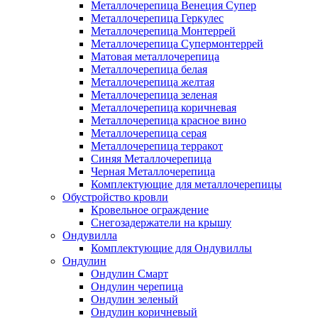
Металлочерепица Венеция Супер
Металлочерепица Геркулес
Металлочерепица Монтеррей
Металлочерепица Супермонтеррей
Матовая металлочерепица
Металлочерепица белая
Металлочерепица желтая
Металлочерепица зеленая
Металлочерепица коричневая
Металлочерепица красное вино
Металлочерепица серая
Металлочерепица терракот
Синяя Металлочерепица
Черная Металлочерепица
Комплектующие для металлочерепицы
Обустройство кровли
Кровельное ограждение
Снегозадержатели на крышу
Ондувилла
Комплектующие для Ондувиллы
Ондулин
Ондулин Смарт
Ондулин черепица
Ондулин зеленый
Ондулин коричневый