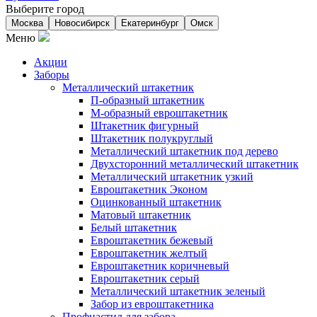
Выберите город
Москва
Новосибирск
Екатеринбург
Омск
Меню
Акции
Заборы
Металлический штакетник
П-образный штакетник
М-образный евроштакетник
Штакетник фигурный
Штакетник полукруглый
Металлический штакетник под дерево
Двухсторонний металлический штакетник
Металлический штакетник узкий
Евроштакетник Эконом
Оцинкованный штакетник
Матовый штакетник
Белый штакетник
Евроштакетник бежевый
Евроштакетник желтый
Евроштакетник коричневый
Евроштакетник серый
Металлический штакетник зеленый
Забор из евроштакетника
Профнастил для забора