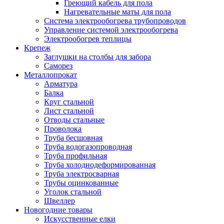
Греющий кабель для пола
Нагревательные маты для пола
Система электрообогрева трубопроводов
Управление системой электрообогрева
Электрообогрев теплицы
Крепеж
Заглушки на столбы для забора
Саморез
Металлопрокат
Арматура
Балка
Круг стальной
Лист стальной
Отводы стальные
Проволока
Труба бесшовная
Труба водогазопроводная
Труба профильная
Труба холоднодеформированная
Труба электросварная
Трубы оцинкованные
Уголок стальной
Швеллер
Новогодние товары
Искусственные елки