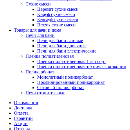
Сухие смеси
Церезит сухие смеси
Кнауф сухие смеси
Бергауф сухие смеси
Brozex сухие смеси
Товары для дачи и дома
Печи для бани
Печи для бани газовые
Печи для бани дровяные
Печи для бани электрические
Пленка полиэтиленовая
Пленка полиэтиленовая 1-ый сорт
Пленка полиэтиленовая техническая эконом
Поликарбонат
Монолитный поликарбонат
Профилированный поликарбонат
Сотовый поликарбонат
Печи отопительные
О компании
Доставка
Оплата
Гарантии
Акции
Отзывы