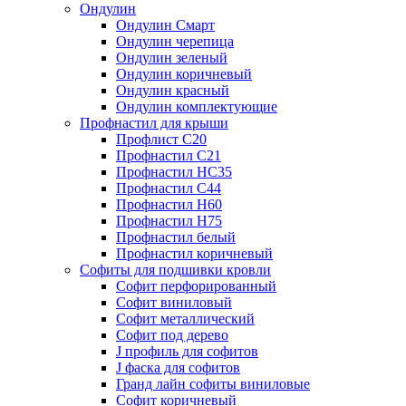
Ондулин
Ондулин Смарт
Ондулин черепица
Ондулин зеленый
Ондулин коричневый
Ондулин красный
Ондулин комплектующие
Профнастил для крыши
Профлист С20
Профнастил С21
Профнастил НС35
Профнастил С44
Профнастил Н60
Профнастил Н75
Профнастил белый
Профнастил коричневый
Софиты для подшивки кровли
Cофит перфорированный
Софит виниловый
Софит металлический
Софит под дерево
J профиль для софитов
J фаска для софитов
Гранд лайн софиты виниловые
Софит коричневый