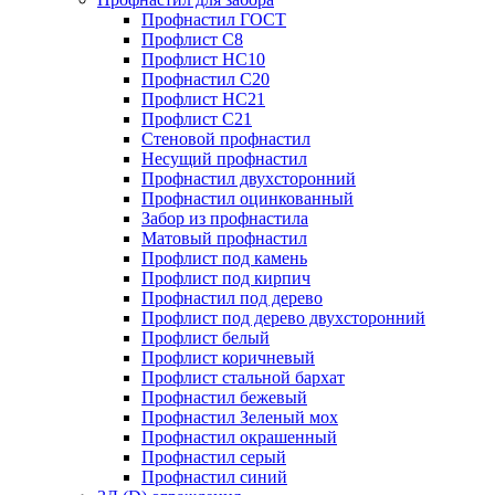
Профнастил ГОСТ
Профлист С8
Профлист НС10
Профнастил С20
Профлист НС21
Профлист С21
Стеновой профнастил
Несущий профнастил
Профнастил двухсторонний
Профнастил оцинкованный
Забор из профнастила
Матовый профнастил
Профлист под камень
Профлист под кирпич
Профнастил под дерево
Профлист под дерево двухсторонний
Профлист белый
Профлист коричневый
Профлист стальной бархат
Профнастил бежевый
Профнастил Зеленый мох
Профнастил окрашенный
Профнастил серый
Профнастил синий