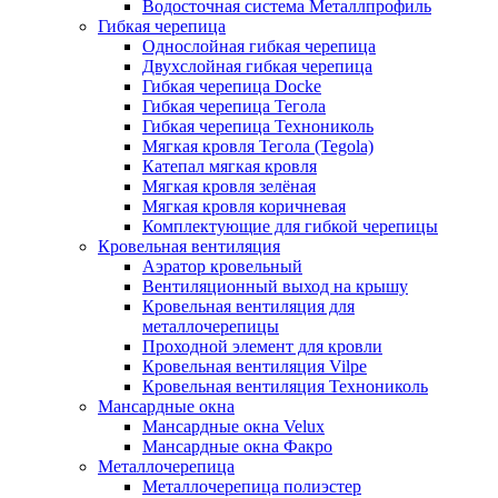
Водосточная система Металлпрофиль
Гибкая черепица
Однослойная гибкая черепица
Двухслойная гибкая черепица
Гибкая черепица Docke
Гибкая черепица Тегола
Гибкая черепица Технониколь
Мягкая кровля Тегола (Tegola)
Катепал мягкая кровля
Мягкая кровля зелёная
Мягкая кровля коричневая
Комплектующие для гибкой черепицы
Кровельная вентиляция
Аэратор кровельный
Вентиляционный выход на крышу
Кровельная вентиляция для
металлочерепицы
Проходной элемент для кровли
Кровельная вентиляция Vilpe
Кровельная вентиляция Технониколь
Мансардные окна
Мансардные окна Velux
Мансардные окна Факро
Металлочерепица
Металлочерепица полиэстер