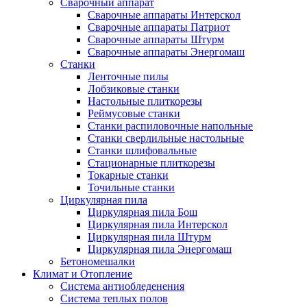
Сварочный аппарат
Сварочные аппараты Интерскол
Сварочные аппараты Патриот
Сварочные аппараты Штурм
Сварочные аппараты Энергомаш
Станки
Ленточные пилы
Лобзиковые станки
Настольные плиткорезы
Реймусовые станки
Станки распиловочные напольные
Станки сверлильные настольные
Станки шлифовальные
Стационарные плиткорезы
Токарные станки
Точильные станки
Циркулярная пила
Циркулярная пила Бош
Циркулярная пила Интерскол
Циркулярная пила Штурм
Циркулярная пила Энергомаш
Бетономешалки
Климат и Отопление
Система антиобледенения
Система теплых полов