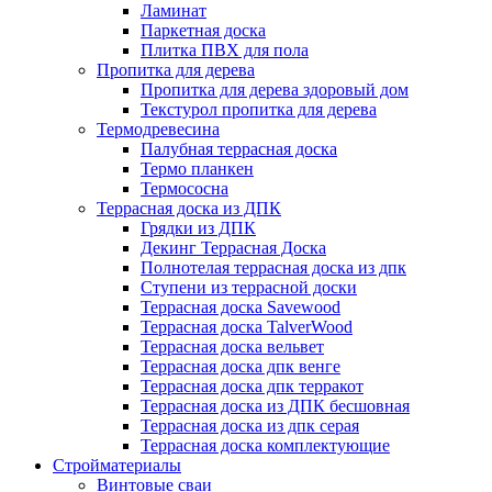
Ламинат
Паркетная доска
Плитка ПВХ для пола
Пропитка для дерева
Пропитка для дерева здоровый дом
Текстурол пропитка для дерева
Термодревесина
Палубная террасная доска
Термо планкен
Термососна
Террасная доска из ДПК
Грядки из ДПК
Декинг Террасная Доска
Полнотелая террасная доска из дпк
Ступени из террасной доски
Террасная доска Savewood
Террасная доска TalverWood
Террасная доска вельвет
Террасная доска дпк венге
Террасная доска дпк терракот
Террасная доска из ДПК бесшовная
Террасная доска из дпк серая
Террасная доска комплектующие
Стройматериалы
Винтовые сваи