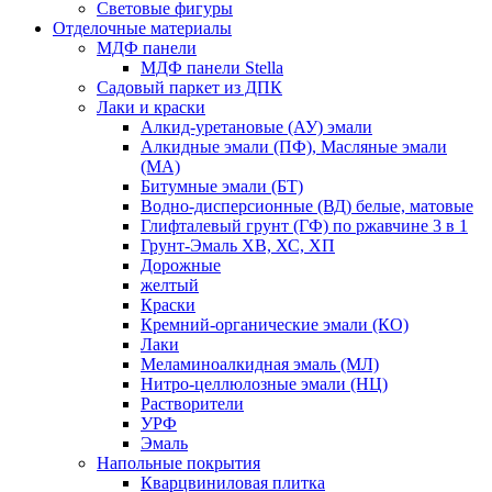
Световые фигуры
Отделочные материалы
МДФ панели
МДФ панели Stella
Садовый паркет из ДПК
Лаки и краски
Алкид-уретановые (АУ) эмали
Алкидные эмали (ПФ), Масляные эмали
(МА)
Битумные эмали (БТ)
Водно-дисперсионные (ВД) белые, матовые
Глифталевый грунт (ГФ) по ржавчине 3 в 1
Грунт-Эмаль ХВ, ХС, ХП
Дорожные
желтый
Краски
Кремний-органические эмали (КО)
Лаки
Меламиноалкидная эмаль (МЛ)
Нитро-целлюлозные эмали (НЦ)
Растворители
УРФ
Эмаль
Напольные покрытия
Кварцвиниловая плитка