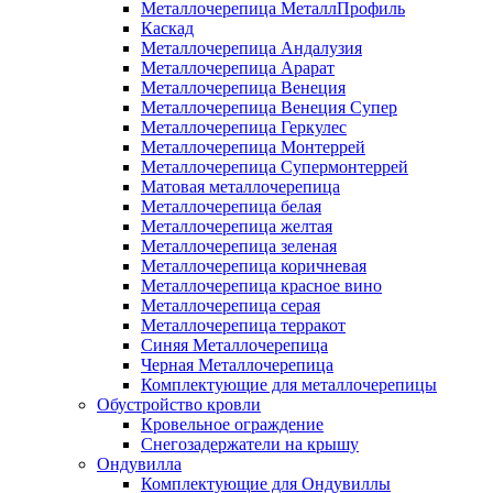
Металлочерепица МеталлПрофиль
Каскад
Металлочерепица Андалузия
Металлочерепица Арарат
Металлочерепица Венеция
Металлочерепица Венеция Супер
Металлочерепица Геркулес
Металлочерепица Монтеррей
Металлочерепица Супермонтеррей
Матовая металлочерепица
Металлочерепица белая
Металлочерепица желтая
Металлочерепица зеленая
Металлочерепица коричневая
Металлочерепица красное вино
Металлочерепица серая
Металлочерепица терракот
Синяя Металлочерепица
Черная Металлочерепица
Комплектующие для металлочерепицы
Обустройство кровли
Кровельное ограждение
Снегозадержатели на крышу
Ондувилла
Комплектующие для Ондувиллы