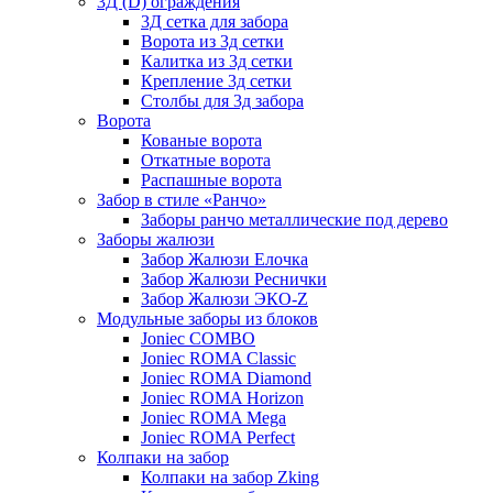
3Д (D) ограждения
3Д сетка для забора
Ворота из 3д сетки
Калитка из 3д сетки
Крепление 3д сетки
Столбы для 3д забора
Ворота
Кованые ворота
Откатные ворота
Распашные ворота
Забор в стиле «Ранчо»
Заборы ранчо металлические под дерево
Заборы жалюзи
Забор Жалюзи Елочка
Забор Жалюзи Реснички
Забор Жалюзи ЭКО-Z
Модульные заборы из блоков
Joniec COMBO
Joniec ROMA Classic
Joniec ROMA Diamond
Joniec ROMA Horizon
Joniec ROMA Mega
Joniec ROMA Perfect
Колпаки на забор
Колпаки на забор Zking