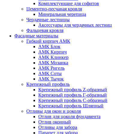
Комплектующие для софитов
Цементно-песчаная кровля
Минеральная черепица
Чердачные лестницы
Аксессуары для чердачных лестниц
Фальцевая кровля
Фасадные материалы
Гибкий кирпич АМК
АМК Блок
АМК Кирпич
АМК Клинкер
АМК Мозаика
АМК Ригель
АМК Соты
АМК Тычок
Крепежный профиль
Крепежный профиль Z-образный
Крепежный профиль Г-образный
Крепежный профиль С-образный
Крепежный профиль Шляпный
Отливы для окон и цоколя
Отлив для цоколя фундамента
Отлив оконный
Отливы для забора
Парапет для забора