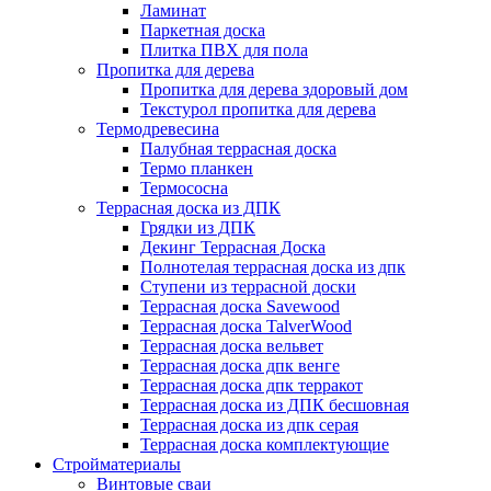
Ламинат
Паркетная доска
Плитка ПВХ для пола
Пропитка для дерева
Пропитка для дерева здоровый дом
Текстурол пропитка для дерева
Термодревесина
Палубная террасная доска
Термо планкен
Термососна
Террасная доска из ДПК
Грядки из ДПК
Декинг Террасная Доска
Полнотелая террасная доска из дпк
Ступени из террасной доски
Террасная доска Savewood
Террасная доска TalverWood
Террасная доска вельвет
Террасная доска дпк венге
Террасная доска дпк терракот
Террасная доска из ДПК бесшовная
Террасная доска из дпк серая
Террасная доска комплектующие
Стройматериалы
Винтовые сваи