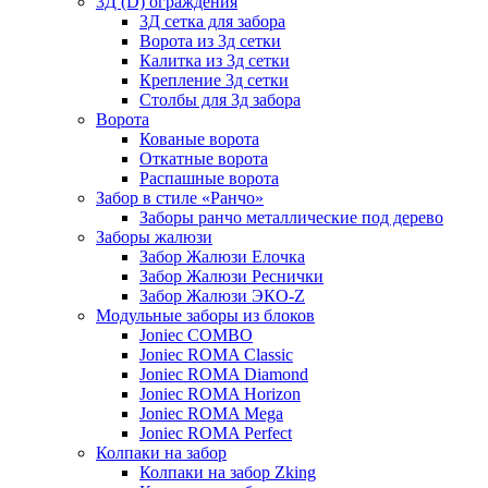
3Д (D) ограждения
3Д сетка для забора
Ворота из 3д сетки
Калитка из 3д сетки
Крепление 3д сетки
Столбы для 3д забора
Ворота
Кованые ворота
Откатные ворота
Распашные ворота
Забор в стиле «Ранчо»
Заборы ранчо металлические под дерево
Заборы жалюзи
Забор Жалюзи Елочка
Забор Жалюзи Реснички
Забор Жалюзи ЭКО-Z
Модульные заборы из блоков
Joniec COMBO
Joniec ROMA Classic
Joniec ROMA Diamond
Joniec ROMA Horizon
Joniec ROMA Mega
Joniec ROMA Perfect
Колпаки на забор
Колпаки на забор Zking