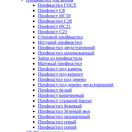
Профнастил ГОСТ
Профлист С8
Профлист НС10
Профнастил С20
Профлист НС21
Профлист С21
Стеновой профнастил
Несущий профнастил
Профнастил двухсторонний
Профнастил оцинкованный
Забор из профнастила
Матовый профнастил
Профлист под камень
Профлист под кирпич
Профнастил под дерево
Профлист под дерево двухсторонний
Профлист белый
Профлист коричневый
Профлист стальной бархат
Профнастил бежевый
Профнастил Зеленый мох
Профнастил окрашенный
Профнастил серый
Профнастил синий