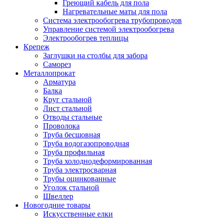
Греющий кабель для пола
Нагревательные маты для пола
Система электрообогрева трубопроводов
Управление системой электрообогрева
Электрообогрев теплицы
Крепеж
Заглушки на столбы для забора
Саморез
Металлопрокат
Арматура
Балка
Круг стальной
Лист стальной
Отводы стальные
Проволока
Труба бесшовная
Труба водогазопроводная
Труба профильная
Труба холоднодеформированная
Труба электросварная
Трубы оцинкованные
Уголок стальной
Швеллер
Новогодние товары
Искусственные елки