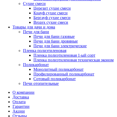
Сухие смеси
Церезит сухие смеси
Кнауф сухие смеси
Бергауф сухие смеси
Brozex сухие смеси
Товары для дачи и дома
Печи для бани
Печи для бани газовые
Печи для бани дровяные
Печи для бани электрические
Пленка полиэтиленовая
Пленка полиэтиленовая 1-ый сорт
Пленка полиэтиленовая техническая эконом
Поликарбонат
Монолитный поликарбонат
Профилированный поликарбонат
Сотовый поликарбонат
Печи отопительные
О компании
Доставка
Оплата
Гарантии
Акции
Отзывы