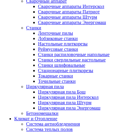
Сварочный аппарат
Сварочные аппараты Интерскол
Сварочные аппараты Патриот
Сварочные аппараты Штурм
Сварочные аппараты Энергомаш
Станки
Ленточные пилы
Лобзиковые станки
Настольные плиткорезы
Реймусовые станки
Станки распиловочные напольные
Станки сверлильные настольные
Станки шлифовальные
Стационарные плиткорезы
Токарные станки
Точильные станки
Циркулярная пила
Циркулярная пила Бош
Циркулярная пила Интерскол
Циркулярная пила Штурм
Циркулярная пила Энергомаш
Бетономешалки
Климат и Отопление
Система антиобледенения
Система теплых полов