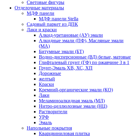
Световые фигуры
Отделочные материалы
МДФ панели
МДФ панели Stella
Садовый паркет из ДПК
Лаки и краски
Алкид-уретановые (АУ) эмали
Алкидные эмали (ПФ), Масляные эмали
(МА)
Битумные эмали (БТ)
Водно-дисперсионные (ВД) белые, матовые
Глифталевый грунт (ГФ) по ржавчине 3 в 1
Грунт-Эмаль ХВ, ХС, ХП
Дорожные
желтый
Краски
Кремний-органические эмали (КО)
Лаки
Меламиноалкидная эмаль (МЛ)
Нитро-целлюлозные эмали (НЦ)
Растворители
УРФ
Эмаль
Напольные покрытия
Кварцвиниловая плитка