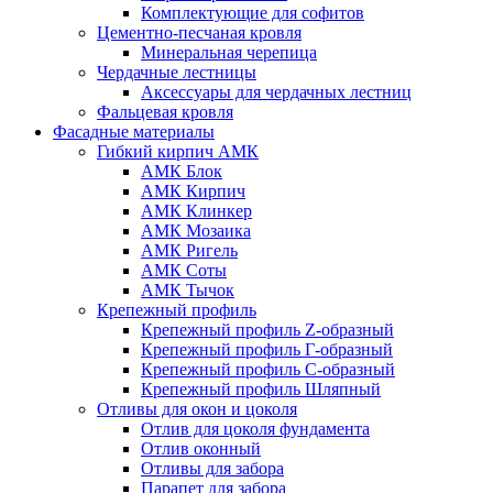
Комплектующие для софитов
Цементно-песчаная кровля
Минеральная черепица
Чердачные лестницы
Аксессуары для чердачных лестниц
Фальцевая кровля
Фасадные материалы
Гибкий кирпич АМК
АМК Блок
АМК Кирпич
АМК Клинкер
АМК Мозаика
АМК Ригель
АМК Соты
АМК Тычок
Крепежный профиль
Крепежный профиль Z-образный
Крепежный профиль Г-образный
Крепежный профиль С-образный
Крепежный профиль Шляпный
Отливы для окон и цоколя
Отлив для цоколя фундамента
Отлив оконный
Отливы для забора
Парапет для забора