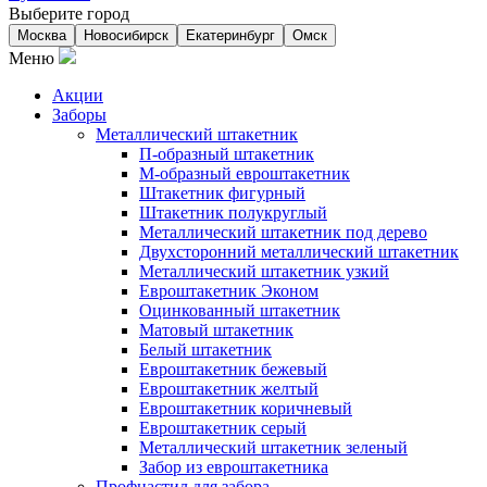
Выберите город
Москва
Новосибирск
Екатеринбург
Омск
Меню
Акции
Заборы
Металлический штакетник
П-образный штакетник
М-образный евроштакетник
Штакетник фигурный
Штакетник полукруглый
Металлический штакетник под дерево
Двухсторонний металлический штакетник
Металлический штакетник узкий
Евроштакетник Эконом
Оцинкованный штакетник
Матовый штакетник
Белый штакетник
Евроштакетник бежевый
Евроштакетник желтый
Евроштакетник коричневый
Евроштакетник серый
Металлический штакетник зеленый
Забор из евроштакетника
Профнастил для забора