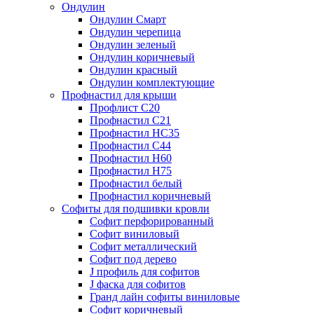
Ондулин
Ондулин Смарт
Ондулин черепица
Ондулин зеленый
Ондулин коричневый
Ондулин красный
Ондулин комплектующие
Профнастил для крыши
Профлист С20
Профнастил С21
Профнастил НС35
Профнастил С44
Профнастил Н60
Профнастил Н75
Профнастил белый
Профнастил коричневый
Софиты для подшивки кровли
Cофит перфорированный
Софит виниловый
Софит металлический
Софит под дерево
J профиль для софитов
J фаска для софитов
Гранд лайн софиты виниловые
Софит коричневый