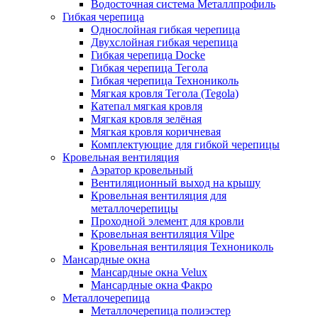
Водосточная система Металлпрофиль
Гибкая черепица
Однослойная гибкая черепица
Двухслойная гибкая черепица
Гибкая черепица Docke
Гибкая черепица Тегола
Гибкая черепица Технониколь
Мягкая кровля Тегола (Tegola)
Катепал мягкая кровля
Мягкая кровля зелёная
Мягкая кровля коричневая
Комплектующие для гибкой черепицы
Кровельная вентиляция
Аэратор кровельный
Вентиляционный выход на крышу
Кровельная вентиляция для
металлочерепицы
Проходной элемент для кровли
Кровельная вентиляция Vilpe
Кровельная вентиляция Технониколь
Мансардные окна
Мансардные окна Velux
Мансардные окна Факро
Металлочерепица
Металлочерепица полиэстер