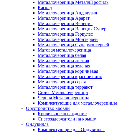
Металлочерепица МеталлПрофиль
Каскад
Металлочерепица Андалузия
Металлочерепица Арарат
Металлочерепица Венеция
Металлочерепица Венеция Супер
Металлочерепица Геркулес
Металлочерепица Монтеррей
Металлочерепица Супермонтеррей
Матовая металлочерепица
Металлочерепица белая
Металлочерепица желтая
Металлочерепица зеленая
Металлочерепица коричневая
Металлочерепица красное вино
Металлочерепица серая
Металлочерепица терракот
Синяя Металлочерепица
Черная Металлочерепица
Комплектующие для металлочерепицы
Обустройство кровли
Кровельное ограждение
Снегозадержатели на крышу
Ондувилла
Комплектующие для Ондувиллы