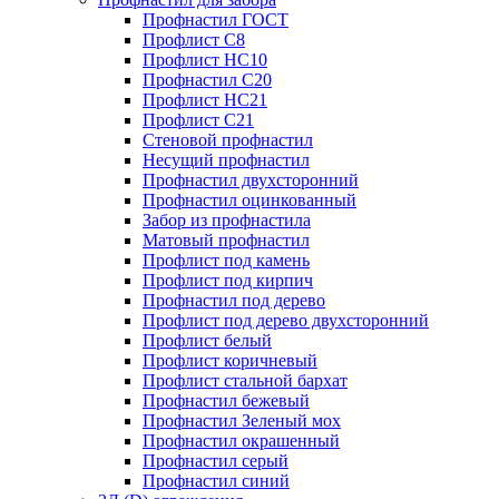
Профнастил ГОСТ
Профлист С8
Профлист НС10
Профнастил С20
Профлист НС21
Профлист С21
Стеновой профнастил
Несущий профнастил
Профнастил двухсторонний
Профнастил оцинкованный
Забор из профнастила
Матовый профнастил
Профлист под камень
Профлист под кирпич
Профнастил под дерево
Профлист под дерево двухсторонний
Профлист белый
Профлист коричневый
Профлист стальной бархат
Профнастил бежевый
Профнастил Зеленый мох
Профнастил окрашенный
Профнастил серый
Профнастил синий