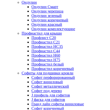
Ондулин
Ондулин Смарт
Ондулин черепица
Ондулин зеленый
Ондулин коричневый
Ондулин красный
Ондулин комплектующие
Профнастил для крыши
Профлист С20
Профнастил С21
Профнастил НС35
Профнастил С44
Профнастил Н60
Профнастил Н75
Профнастил белый
Профнастил коричневый
Софиты для подшивки кровли
Cофит перфорированный
Софит виниловый
Софит металлический
Софит под дерево
J профиль для софитов
J фаска для софитов
Гранд лайн софиты виниловые
Софит коричневый