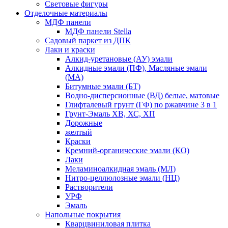
Световые фигуры
Отделочные материалы
МДФ панели
МДФ панели Stella
Садовый паркет из ДПК
Лаки и краски
Алкид-уретановые (АУ) эмали
Алкидные эмали (ПФ), Масляные эмали
(МА)
Битумные эмали (БТ)
Водно-дисперсионные (ВД) белые, матовые
Глифталевый грунт (ГФ) по ржавчине 3 в 1
Грунт-Эмаль ХВ, ХС, ХП
Дорожные
желтый
Краски
Кремний-органические эмали (КО)
Лаки
Меламиноалкидная эмаль (МЛ)
Нитро-целлюлозные эмали (НЦ)
Растворители
УРФ
Эмаль
Напольные покрытия
Кварцвиниловая плитка