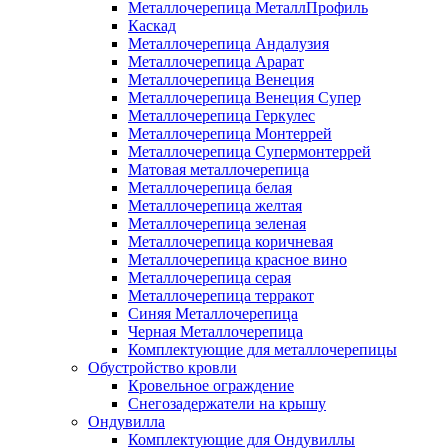
Металлочерепица МеталлПрофиль
Каскад
Металлочерепица Андалузия
Металлочерепица Арарат
Металлочерепица Венеция
Металлочерепица Венеция Супер
Металлочерепица Геркулес
Металлочерепица Монтеррей
Металлочерепица Супермонтеррей
Матовая металлочерепица
Металлочерепица белая
Металлочерепица желтая
Металлочерепица зеленая
Металлочерепица коричневая
Металлочерепица красное вино
Металлочерепица серая
Металлочерепица терракот
Синяя Металлочерепица
Черная Металлочерепица
Комплектующие для металлочерепицы
Обустройство кровли
Кровельное ограждение
Снегозадержатели на крышу
Ондувилла
Комплектующие для Ондувиллы