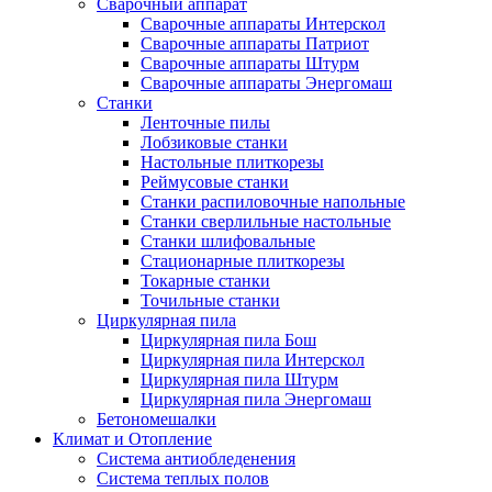
Сварочный аппарат
Сварочные аппараты Интерскол
Сварочные аппараты Патриот
Сварочные аппараты Штурм
Сварочные аппараты Энергомаш
Станки
Ленточные пилы
Лобзиковые станки
Настольные плиткорезы
Реймусовые станки
Станки распиловочные напольные
Станки сверлильные настольные
Станки шлифовальные
Стационарные плиткорезы
Токарные станки
Точильные станки
Циркулярная пила
Циркулярная пила Бош
Циркулярная пила Интерскол
Циркулярная пила Штурм
Циркулярная пила Энергомаш
Бетономешалки
Климат и Отопление
Система антиобледенения
Система теплых полов