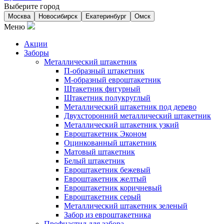
Выберите город
Москва
Новосибирск
Екатеринбург
Омск
Меню
Акции
Заборы
Металлический штакетник
П-образный штакетник
М-образный евроштакетник
Штакетник фигурный
Штакетник полукруглый
Металлический штакетник под дерево
Двухсторонний металлический штакетник
Металлический штакетник узкий
Евроштакетник Эконом
Оцинкованный штакетник
Матовый штакетник
Белый штакетник
Евроштакетник бежевый
Евроштакетник желтый
Евроштакетник коричневый
Евроштакетник серый
Металлический штакетник зеленый
Забор из евроштакетника
Профнастил для забора