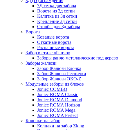
3Д (D) ограждения
3Д сетка для забора
Ворота из 3д сетки
Калитка из 3д сетки
Крепление 3д сетки
Столбы для 3д забора
Ворота
Кованые ворота
Откатные ворота
Распашные ворота
Забор в стиле «Ранчо»
Заборы ранчо металлические под дерево
Заборы жалюзи
Забор Жалюзи Елочка
Забор Жалюзи Реснички
Забор Жалюзи ЭКО-Z
Модульные заборы из блоков
Joniec COMBO
Joniec ROMA Classic
Joniec ROMA Diamond
Joniec ROMA Horizon
Joniec ROMA Mega
Joniec ROMA Perfect
Колпаки на забор
Колпаки на забор Zking