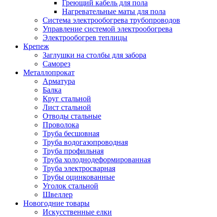
Греющий кабель для пола
Нагревательные маты для пола
Система электрообогрева трубопроводов
Управление системой электрообогрева
Электрообогрев теплицы
Крепеж
Заглушки на столбы для забора
Саморез
Металлопрокат
Арматура
Балка
Круг стальной
Лист стальной
Отводы стальные
Проволока
Труба бесшовная
Труба водогазопроводная
Труба профильная
Труба холоднодеформированная
Труба электросварная
Трубы оцинкованные
Уголок стальной
Швеллер
Новогодние товары
Искусственные елки