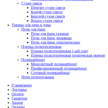
Сухие смеси
Церезит сухие смеси
Кнауф сухие смеси
Бергауф сухие смеси
Brozex сухие смеси
Товары для дачи и дома
Печи для бани
Печи для бани газовые
Печи для бани дровяные
Печи для бани электрические
Пленка полиэтиленовая
Пленка полиэтиленовая 1-ый сорт
Пленка полиэтиленовая техническая эконом
Поликарбонат
Монолитный поликарбонат
Профилированный поликарбонат
Сотовый поликарбонат
Печи отопительные
О компании
Доставка
Оплата
Гарантии
Акции
Отзывы