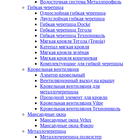
Водосточная система Металлпрофиль
Гибкая черепица
Однослойная гибкая черепица
Двухслойная гибкая черепица
Гибкая черепица Docke
Гибкая черепица Тегола
Гибкая черепица Технониколь
Мягкая кровля Тегола (Tegola)
Катепал мягкая кровля
Мягкая кровля зелёная
Мягкая кровля коричневая
Комплектующие для гибкой черепицы
Кровельная вентиляция
Аэратор кровельный
Вентиляционный выход на крышу
Кровельная вентиляция для
металлочерепицы
Проходной элемент для кровли
Кровельная вентиляция Vilpe
Кровельная вентиляция Технониколь
Мансардные окна
Мансардные окна Velux
Мансардные окна Факро
Металлочерепица
Металлочерепица полиэстер