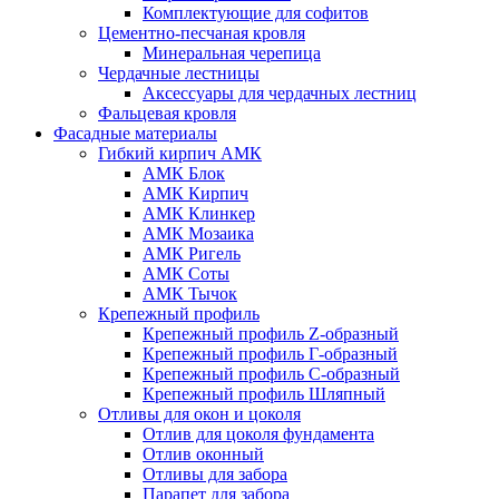
Комплектующие для софитов
Цементно-песчаная кровля
Минеральная черепица
Чердачные лестницы
Аксессуары для чердачных лестниц
Фальцевая кровля
Фасадные материалы
Гибкий кирпич АМК
АМК Блок
АМК Кирпич
АМК Клинкер
АМК Мозаика
АМК Ригель
АМК Соты
АМК Тычок
Крепежный профиль
Крепежный профиль Z-образный
Крепежный профиль Г-образный
Крепежный профиль С-образный
Крепежный профиль Шляпный
Отливы для окон и цоколя
Отлив для цоколя фундамента
Отлив оконный
Отливы для забора
Парапет для забора