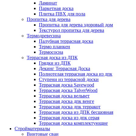
Ламинат
Паркетная доска
Плитка ПВХ для пола
Пропитка для дерева
Пропитка для дерева здоровый дом
Текстурол пропитка для дерева
Термодревесина
Палубная террасная доска
Термо планкен
Термососна
Террасная доска из ДПК
Грядки из ДПК
Декинг Террасная Доска
Полнотелая террасная доска из дпк
Ступени из террасной доски
Террасная доска Savewood
Террасная доска TalverWood
Террасная доска вельвет
Террасная доска дпк венге
Террасная доска дпк терракот
Террасная доска из ДПК бесшовная
Террасная доска из дпк серая
Террасная доска комплектующие
Стройматериалы
Винтовые сваи