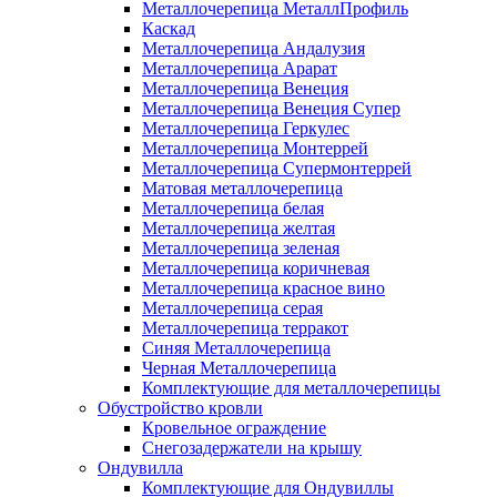
Металлочерепица МеталлПрофиль
Каскад
Металлочерепица Андалузия
Металлочерепица Арарат
Металлочерепица Венеция
Металлочерепица Венеция Супер
Металлочерепица Геркулес
Металлочерепица Монтеррей
Металлочерепица Супермонтеррей
Матовая металлочерепица
Металлочерепица белая
Металлочерепица желтая
Металлочерепица зеленая
Металлочерепица коричневая
Металлочерепица красное вино
Металлочерепица серая
Металлочерепица терракот
Синяя Металлочерепица
Черная Металлочерепица
Комплектующие для металлочерепицы
Обустройство кровли
Кровельное ограждение
Снегозадержатели на крышу
Ондувилла
Комплектующие для Ондувиллы