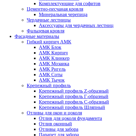
Комплектующие для софитов
Цементно-песчаная кровля
Минеральная черепица
Чердачные лестницы
Аксессуары для чердачных лестниц
Фальцевая кровля
Фасадные материалы
Гибкий кирпич АМК
АМК Блок
АМК Кирпич
АМК Клинкер
АМК Мозаика
АМК Ригель
АМК Соты
АМК Тычок
Крепежный профиль
Крепежный профиль Z-образный
Крепежный профиль Г-образный
Крепежный профиль С-образный
Крепежный профиль Шляпный
Отливы для окон и цоколя
Отлив для цоколя фундамента
Отлив оконный
Отливы для забора
Парапет для забора