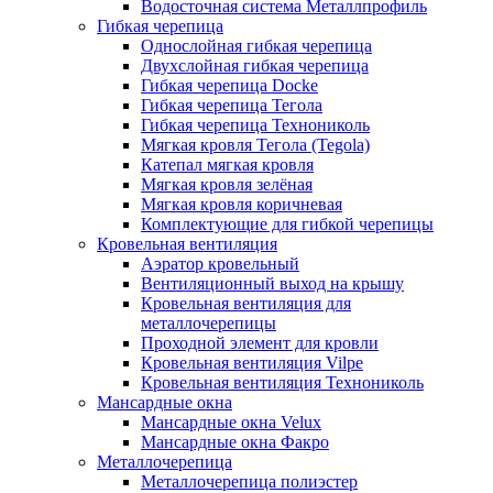
Водосточная система Металлпрофиль
Гибкая черепица
Однослойная гибкая черепица
Двухслойная гибкая черепица
Гибкая черепица Docke
Гибкая черепица Тегола
Гибкая черепица Технониколь
Мягкая кровля Тегола (Tegola)
Катепал мягкая кровля
Мягкая кровля зелёная
Мягкая кровля коричневая
Комплектующие для гибкой черепицы
Кровельная вентиляция
Аэратор кровельный
Вентиляционный выход на крышу
Кровельная вентиляция для
металлочерепицы
Проходной элемент для кровли
Кровельная вентиляция Vilpe
Кровельная вентиляция Технониколь
Мансардные окна
Мансардные окна Velux
Мансардные окна Факро
Металлочерепица
Металлочерепица полиэстер