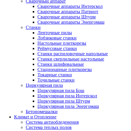
Сварочный аппарат
Сварочные аппараты Интерскол
Сварочные аппараты Патриот
Сварочные аппараты Штурм
Сварочные аппараты Энергомаш
Станки
Ленточные пилы
Лобзиковые станки
Настольные плиткорезы
Реймусовые станки
Станки распиловочные напольные
Станки сверлильные настольные
Станки шлифовальные
Стационарные плиткорезы
Токарные станки
Точильные станки
Циркулярная пила
Циркулярная пила Бош
Циркулярная пила Интерскол
Циркулярная пила Штурм
Циркулярная пила Энергомаш
Бетономешалки
Климат и Отопление
Система антиобледенения
Система теплых полов