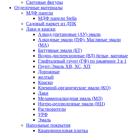
Световые фигуры
Отделочные материалы
МДФ панели
МДФ панели Stella
Садовый паркет из ДПК
Лаки и краски
Алкид-уретановые (АУ) эмали
Алкидные эмали (ПФ), Масляные эмали
(МА)
Битумные эмали (БТ)
Водно-дисперсионные (ВД) белые, матовые
Глифталевый грунт (ГФ) по ржавчине 3 в 1
Грунт-Эмаль ХВ, ХС, ХП
Дорожные
желтый
Краски
Кремний-органические эмали (КО)
Лаки
Меламиноалкидная эмаль (МЛ)
Нитро-целлюлозные эмали (НЦ)
Растворители
УРФ
Эмаль
Напольные покрытия
Кварцвиниловая плитка