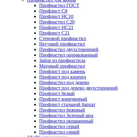
Профнастил ГОСТ
Профлист С8
Профлист НС10
Профнастил С20
Профлист НС21
Профлист С21
Стеновой профнастил
Несущий профнастил
Профнастил двухсторонний
Профнастил оцинкованный
Забор из профнастила
Матовый профнастил
Профлист под камень
Профлист под кирпич
Профнастил под дерево
Профлист под дерево двухсторонний
Профлист белый
Профлист коричневый
Профлист стальной бархат
Профнастил бежевый
Профнастил Зеленый мох
Профнастил окрашенный
Профнастил серый
Профнастил синий