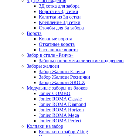
3Д (D) ограждения
3Д сетка для забора
Ворота из 3д сетки
Калитка из 3д сетки
Крепление 3д сетки
Столбы для 3д забора
Ворота
Кованые ворота
Откатные ворота
Распашные ворота
Забор в стиле «Ранчо»
Заборы ранчо металлические под дерево
Заборы жалюзи
Забор Жалюзи Елочка
Забор Жалюзи Реснички
Забор Жалюзи ЭКО-Z
Модульные заборы из блоков
Joniec COMBO
Joniec ROMA Classic
Joniec ROMA Diamond
Joniec ROMA Horizon
Joniec ROMA Mega
Joniec ROMA Perfect
Колпаки на забор
Колпаки на забор Zking