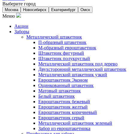
Выберите город
Москва
Новосибирск
Екатеринбург
Омск
Меню
Акции
Заборы
Металлический штакетник
П-образный штакетник
М-образный евроштакетник
Штакетник фигурный
Штакетник полукруглый
Металлический штакетник под дерево
Двухсторонний металлический штакетник
Металлический штакетник узкий
Евроштакетник Эконом
Оцинкованный штакетник
Матовый штакетник
Белый штакетник
Евроштакетник бежевый
Евроштакетник желтый
Евроштакетник коричневый
Евроштакетник серый
Металлический штакетник зеленый
Забор из евроштакетника
Профнастил для забора