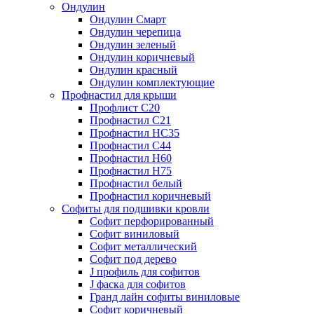
Ондулин
Ондулин Смарт
Ондулин черепица
Ондулин зеленый
Ондулин коричневый
Ондулин красный
Ондулин комплектующие
Профнастил для крыши
Профлист С20
Профнастил С21
Профнастил НС35
Профнастил С44
Профнастил Н60
Профнастил Н75
Профнастил белый
Профнастил коричневый
Софиты для подшивки кровли
Cофит перфорированный
Софит виниловый
Софит металлический
Софит под дерево
J профиль для софитов
J фаска для софитов
Гранд лайн софиты виниловые
Софит коричневый