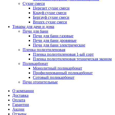
Сухие смеси
Церезит сухие смеси
Кнауф сухие смеси
Бергауф сухие смеси
Brozex сухие смеси
Товары для дачи и дома
Печи для бани
Печи для бани газовые
Печи для бани дровяные
Печи для бани электрические
Пленка полиэтиленовая
Пленка полиэтиленовая 1-ый сорт
Пленка полиэтиленовая техническая эконом
Поликарбонат
Монолитный поликарбонат
Профилированный поликарбонат
Сотовый поликарбонат
Печи отопительные
О компании
Доставка
Оплата
Гарантии
Акции
Отзывы