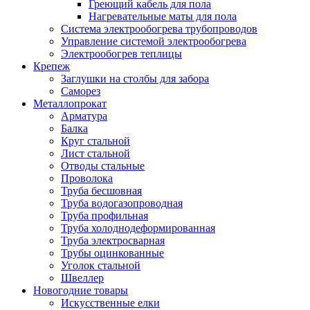
Греющий кабель для пола
Нагревательные маты для пола
Система электрообогрева трубопроводов
Управление системой электрообогрева
Электрообогрев теплицы
Крепеж
Заглушки на столбы для забора
Саморез
Металлопрокат
Арматура
Балка
Круг стальной
Лист стальной
Отводы стальные
Проволока
Труба бесшовная
Труба водогазопроводная
Труба профильная
Труба холоднодеформированная
Труба электросварная
Трубы оцинкованные
Уголок стальной
Швеллер
Новогодние товары
Искусственные елки