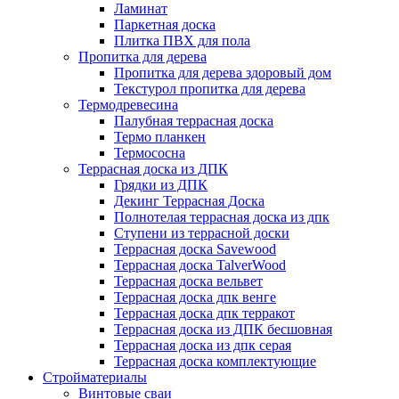
Ламинат
Паркетная доска
Плитка ПВХ для пола
Пропитка для дерева
Пропитка для дерева здоровый дом
Текстурол пропитка для дерева
Термодревесина
Палубная террасная доска
Термо планкен
Термососна
Террасная доска из ДПК
Грядки из ДПК
Декинг Террасная Доска
Полнотелая террасная доска из дпк
Ступени из террасной доски
Террасная доска Savewood
Террасная доска TalverWood
Террасная доска вельвет
Террасная доска дпк венге
Террасная доска дпк терракот
Террасная доска из ДПК бесшовная
Террасная доска из дпк серая
Террасная доска комплектующие
Стройматериалы
Винтовые сваи