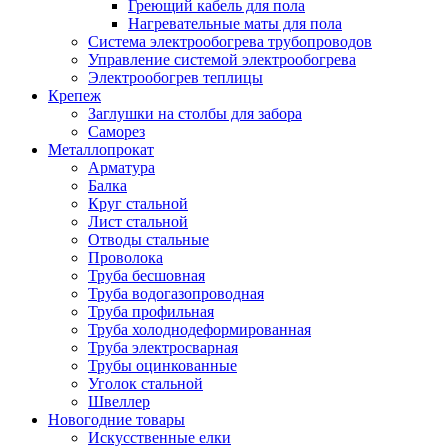
Греющий кабель для пола
Нагревательные маты для пола
Система электрообогрева трубопроводов
Управление системой электрообогрева
Электрообогрев теплицы
Крепеж
Заглушки на столбы для забора
Саморез
Металлопрокат
Арматура
Балка
Круг стальной
Лист стальной
Отводы стальные
Проволока
Труба бесшовная
Труба водогазопроводная
Труба профильная
Труба холоднодеформированная
Труба электросварная
Трубы оцинкованные
Уголок стальной
Швеллер
Новогодние товары
Искусственные елки