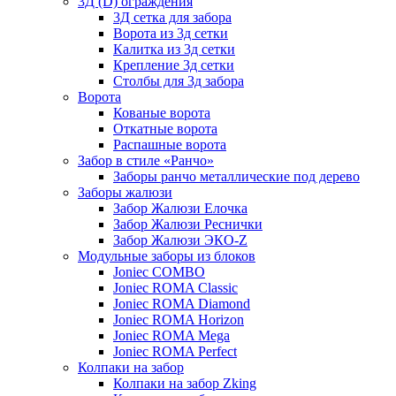
3Д (D) ограждения
3Д сетка для забора
Ворота из 3д сетки
Калитка из 3д сетки
Крепление 3д сетки
Столбы для 3д забора
Ворота
Кованые ворота
Откатные ворота
Распашные ворота
Забор в стиле «Ранчо»
Заборы ранчо металлические под дерево
Заборы жалюзи
Забор Жалюзи Елочка
Забор Жалюзи Реснички
Забор Жалюзи ЭКО-Z
Модульные заборы из блоков
Joniec COMBO
Joniec ROMA Classic
Joniec ROMA Diamond
Joniec ROMA Horizon
Joniec ROMA Mega
Joniec ROMA Perfect
Колпаки на забор
Колпаки на забор Zking