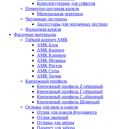
Комплектующие для софитов
Цементно-песчаная кровля
Минеральная черепица
Чердачные лестницы
Аксессуары для чердачных лестниц
Фальцевая кровля
Фасадные материалы
Гибкий кирпич АМК
АМК Блок
АМК Кирпич
АМК Клинкер
АМК Мозаика
АМК Ригель
АМК Соты
АМК Тычок
Крепежный профиль
Крепежный профиль Z-образный
Крепежный профиль Г-образный
Крепежный профиль С-образный
Крепежный профиль Шляпный
Отливы для окон и цоколя
Отлив для цоколя фундамента
Отлив оконный
Отливы для забора
Парапет для забора