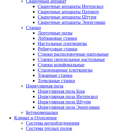
Сварочный аппарат
Сварочные аппараты Интерскол
Сварочные аппараты Патриот
Сварочные аппараты Штурм
Сварочные аппараты Энергомаш
Станки
Ленточные пилы
Лобзиковые станки
Настольные плиткорезы
Реймусовые станки
Станки распиловочные напольные
Станки сверлильные настольные
Станки шлифовальные
Стационарные плиткорезы
Токарные станки
Точильные станки
Циркулярная пила
Циркулярная пила Бош
Циркулярная пила Интерскол
Циркулярная пила Штурм
Циркулярная пила Энергомаш
Бетономешалки
Климат и Отопление
Система антиобледенения
Система теплых полов