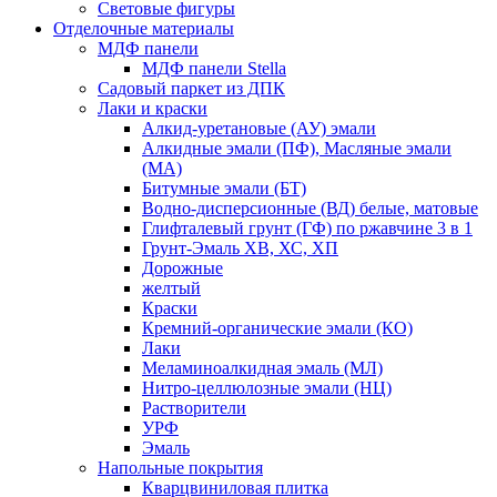
Световые фигуры
Отделочные материалы
МДФ панели
МДФ панели Stella
Садовый паркет из ДПК
Лаки и краски
Алкид-уретановые (АУ) эмали
Алкидные эмали (ПФ), Масляные эмали
(МА)
Битумные эмали (БТ)
Водно-дисперсионные (ВД) белые, матовые
Глифталевый грунт (ГФ) по ржавчине 3 в 1
Грунт-Эмаль ХВ, ХС, ХП
Дорожные
желтый
Краски
Кремний-органические эмали (КО)
Лаки
Меламиноалкидная эмаль (МЛ)
Нитро-целлюлозные эмали (НЦ)
Растворители
УРФ
Эмаль
Напольные покрытия
Кварцвиниловая плитка