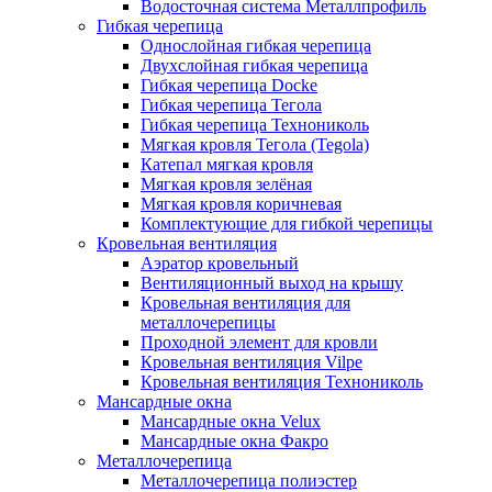
Водосточная система Металлпрофиль
Гибкая черепица
Однослойная гибкая черепица
Двухслойная гибкая черепица
Гибкая черепица Docke
Гибкая черепица Тегола
Гибкая черепица Технониколь
Мягкая кровля Тегола (Tegola)
Катепал мягкая кровля
Мягкая кровля зелёная
Мягкая кровля коричневая
Комплектующие для гибкой черепицы
Кровельная вентиляция
Аэратор кровельный
Вентиляционный выход на крышу
Кровельная вентиляция для
металлочерепицы
Проходной элемент для кровли
Кровельная вентиляция Vilpe
Кровельная вентиляция Технониколь
Мансардные окна
Мансардные окна Velux
Мансардные окна Факро
Металлочерепица
Металлочерепица полиэстер