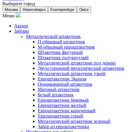
Выберите город
Москва
Новосибирск
Екатеринбург
Омск
Меню
Акции
Заборы
Металлический штакетник
П-образный штакетник
М-образный евроштакетник
Штакетник фигурный
Штакетник полукруглый
Металлический штакетник под дерево
Двухсторонний металлический штакетник
Металлический штакетник узкий
Евроштакетник Эконом
Оцинкованный штакетник
Матовый штакетник
Белый штакетник
Евроштакетник бежевый
Евроштакетник желтый
Евроштакетник коричневый
Евроштакетник серый
Металлический штакетник зеленый
Забор из евроштакетника
Профнастил для забора