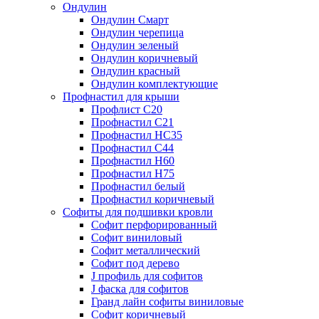
Ондулин
Ондулин Смарт
Ондулин черепица
Ондулин зеленый
Ондулин коричневый
Ондулин красный
Ондулин комплектующие
Профнастил для крыши
Профлист С20
Профнастил С21
Профнастил НС35
Профнастил С44
Профнастил Н60
Профнастил Н75
Профнастил белый
Профнастил коричневый
Софиты для подшивки кровли
Cофит перфорированный
Софит виниловый
Софит металлический
Софит под дерево
J профиль для софитов
J фаска для софитов
Гранд лайн софиты виниловые
Софит коричневый