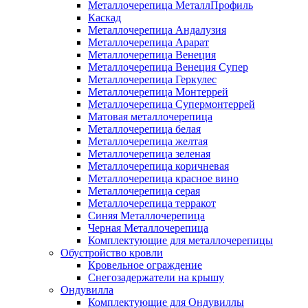
Металлочерепица МеталлПрофиль
Каскад
Металлочерепица Андалузия
Металлочерепица Арарат
Металлочерепица Венеция
Металлочерепица Венеция Супер
Металлочерепица Геркулес
Металлочерепица Монтеррей
Металлочерепица Супермонтеррей
Матовая металлочерепица
Металлочерепица белая
Металлочерепица желтая
Металлочерепица зеленая
Металлочерепица коричневая
Металлочерепица красное вино
Металлочерепица серая
Металлочерепица терракот
Синяя Металлочерепица
Черная Металлочерепица
Комплектующие для металлочерепицы
Обустройство кровли
Кровельное ограждение
Снегозадержатели на крышу
Ондувилла
Комплектующие для Ондувиллы