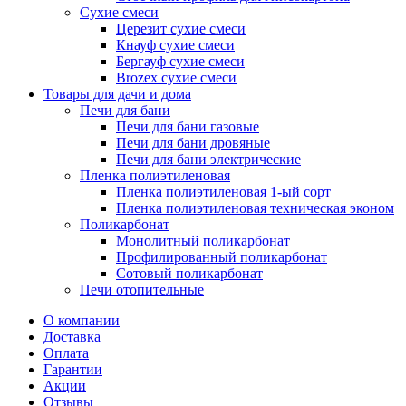
Сухие смеси
Церезит сухие смеси
Кнауф сухие смеси
Бергауф сухие смеси
Brozex сухие смеси
Товары для дачи и дома
Печи для бани
Печи для бани газовые
Печи для бани дровяные
Печи для бани электрические
Пленка полиэтиленовая
Пленка полиэтиленовая 1-ый сорт
Пленка полиэтиленовая техническая эконом
Поликарбонат
Монолитный поликарбонат
Профилированный поликарбонат
Сотовый поликарбонат
Печи отопительные
О компании
Доставка
Оплата
Гарантии
Акции
Отзывы