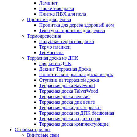
Ламинат
Паркетная доска
Плитка ПВХ для пола
Пропитка для дерева
Пропитка для дерева здоровый дом
Текстурол пропитка для дерева
Термодревесина
Палубная террасная доска
Термо планкен
Термососна
Террасная доска из ДПК
Грядки из ДПК
Декинг Террасная Доска
Полнотелая террасная доска из дпк
Ступени из террасной доски
Террасная доска Savewood
Террасная доска TalverWood
Террасная доска вельвет
Террасная доска дпк венге
Террасная доска дпк терракот
Террасная доска из ДПК бесшовная
Террасная доска из дпк серая
Террасная доска комплектующие
Стройматериалы
Винтовые сваи