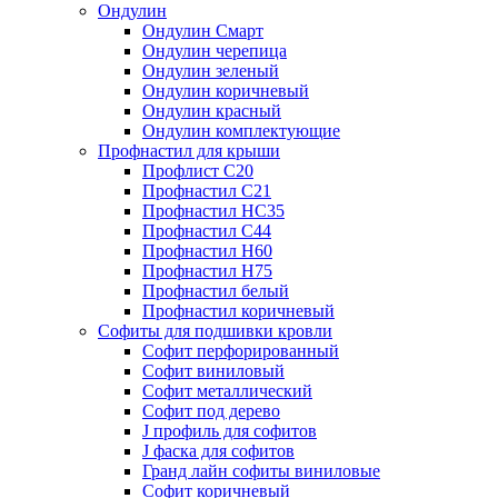
Ондулин
Ондулин Смарт
Ондулин черепица
Ондулин зеленый
Ондулин коричневый
Ондулин красный
Ондулин комплектующие
Профнастил для крыши
Профлист С20
Профнастил С21
Профнастил НС35
Профнастил С44
Профнастил Н60
Профнастил Н75
Профнастил белый
Профнастил коричневый
Софиты для подшивки кровли
Cофит перфорированный
Софит виниловый
Софит металлический
Софит под дерево
J профиль для софитов
J фаска для софитов
Гранд лайн софиты виниловые
Софит коричневый