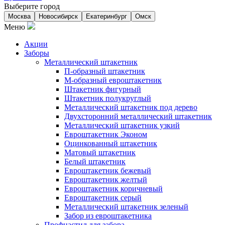
Выберите город
Москва
Новосибирск
Екатеринбург
Омск
Меню
Акции
Заборы
Металлический штакетник
П-образный штакетник
М-образный евроштакетник
Штакетник фигурный
Штакетник полукруглый
Металлический штакетник под дерево
Двухсторонний металлический штакетник
Металлический штакетник узкий
Евроштакетник Эконом
Оцинкованный штакетник
Матовый штакетник
Белый штакетник
Евроштакетник бежевый
Евроштакетник желтый
Евроштакетник коричневый
Евроштакетник серый
Металлический штакетник зеленый
Забор из евроштакетника
Профнастил для забора