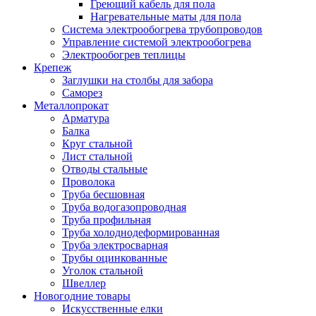
Греющий кабель для пола
Нагревательные маты для пола
Система электрообогрева трубопроводов
Управление системой электрообогрева
Электрообогрев теплицы
Крепеж
Заглушки на столбы для забора
Саморез
Металлопрокат
Арматура
Балка
Круг стальной
Лист стальной
Отводы стальные
Проволока
Труба бесшовная
Труба водогазопроводная
Труба профильная
Труба холоднодеформированная
Труба электросварная
Трубы оцинкованные
Уголок стальной
Швеллер
Новогодние товары
Искусственные елки