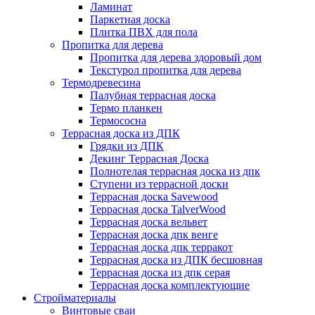
Ламинат
Паркетная доска
Плитка ПВХ для пола
Пропитка для дерева
Пропитка для дерева здоровый дом
Текстурол пропитка для дерева
Термодревесина
Палубная террасная доска
Термо планкен
Термососна
Террасная доска из ДПК
Грядки из ДПК
Декинг Террасная Доска
Полнотелая террасная доска из дпк
Ступени из террасной доски
Террасная доска Savewood
Террасная доска TalverWood
Террасная доска вельвет
Террасная доска дпк венге
Террасная доска дпк терракот
Террасная доска из ДПК бесшовная
Террасная доска из дпк серая
Террасная доска комплектующие
Стройматериалы
Винтовые сваи