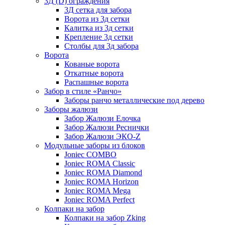
3Д (D) ограждения
3Д сетка для забора
Ворота из 3д сетки
Калитка из 3д сетки
Крепление 3д сетки
Столбы для 3д забора
Ворота
Кованые ворота
Откатные ворота
Распашные ворота
Забор в стиле «Ранчо»
Заборы ранчо металлические под дерево
Заборы жалюзи
Забор Жалюзи Елочка
Забор Жалюзи Реснички
Забор Жалюзи ЭКО-Z
Модульные заборы из блоков
Joniec COMBO
Joniec ROMA Classic
Joniec ROMA Diamond
Joniec ROMA Horizon
Joniec ROMA Mega
Joniec ROMA Perfect
Колпаки на забор
Колпаки на забор Zking