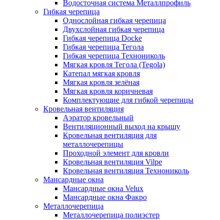
Водосточная система Металлпрофиль
Гибкая черепица
Однослойная гибкая черепица
Двухслойная гибкая черепица
Гибкая черепица Docke
Гибкая черепица Тегола
Гибкая черепица Технониколь
Мягкая кровля Тегола (Tegola)
Катепал мягкая кровля
Мягкая кровля зелёная
Мягкая кровля коричневая
Комплектующие для гибкой черепицы
Кровельная вентиляция
Аэратор кровельный
Вентиляционный выход на крышу
Кровельная вентиляция для
металлочерепицы
Проходной элемент для кровли
Кровельная вентиляция Vilpe
Кровельная вентиляция Технониколь
Мансардные окна
Мансардные окна Velux
Мансардные окна Факро
Металлочерепица
Металлочерепица полиэстер