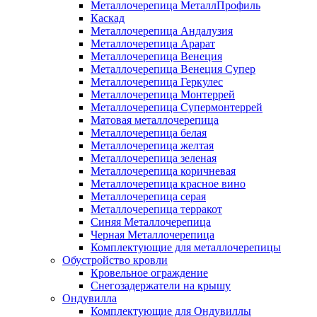
Металлочерепица МеталлПрофиль
Каскад
Металлочерепица Андалузия
Металлочерепица Арарат
Металлочерепица Венеция
Металлочерепица Венеция Супер
Металлочерепица Геркулес
Металлочерепица Монтеррей
Металлочерепица Супермонтеррей
Матовая металлочерепица
Металлочерепица белая
Металлочерепица желтая
Металлочерепица зеленая
Металлочерепица коричневая
Металлочерепица красное вино
Металлочерепица серая
Металлочерепица терракот
Синяя Металлочерепица
Черная Металлочерепица
Комплектующие для металлочерепицы
Обустройство кровли
Кровельное ограждение
Снегозадержатели на крышу
Ондувилла
Комплектующие для Ондувиллы