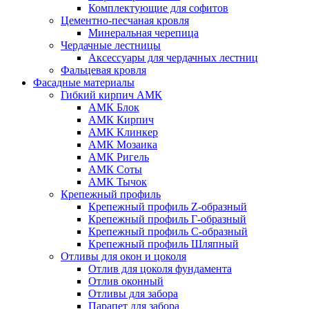
Комплектующие для софитов
Цементно-песчаная кровля
Минеральная черепица
Чердачные лестницы
Аксессуары для чердачных лестниц
Фальцевая кровля
Фасадные материалы
Гибкий кирпич АМК
АМК Блок
АМК Кирпич
АМК Клинкер
АМК Мозаика
АМК Ригель
АМК Соты
АМК Тычок
Крепежный профиль
Крепежный профиль Z-образный
Крепежный профиль Г-образный
Крепежный профиль С-образный
Крепежный профиль Шляпный
Отливы для окон и цоколя
Отлив для цоколя фундамента
Отлив оконный
Отливы для забора
Парапет для забора