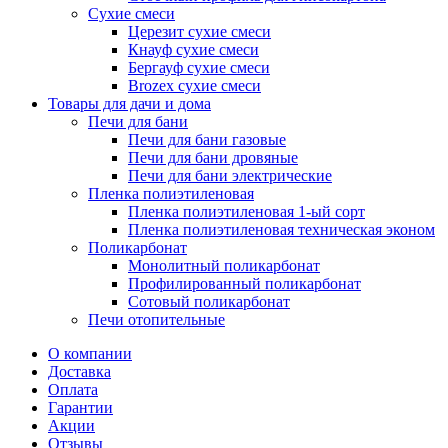
Сухие смеси
Церезит сухие смеси
Кнауф сухие смеси
Бергауф сухие смеси
Brozex сухие смеси
Товары для дачи и дома
Печи для бани
Печи для бани газовые
Печи для бани дровяные
Печи для бани электрические
Пленка полиэтиленовая
Пленка полиэтиленовая 1-ый сорт
Пленка полиэтиленовая техническая эконом
Поликарбонат
Монолитный поликарбонат
Профилированный поликарбонат
Сотовый поликарбонат
Печи отопительные
О компании
Доставка
Оплата
Гарантии
Акции
Отзывы