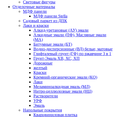
Световые фигуры
Отделочные материалы
МДФ панели
МДФ панели Stella
Садовый паркет из ДПК
Лаки и краски
Алкид-уретановые (АУ) эмали
Алкидные эмали (ПФ), Масляные эмали
(МА)
Битумные эмали (БТ)
Водно-дисперсионные (ВД) белые, матовые
Глифталевый грунт (ГФ) по ржавчине 3 в 1
Грунт-Эмаль ХВ, ХС, ХП
Дорожные
желтый
Краски
Кремний-органические эмали (КО)
Лаки
Меламиноалкидная эмаль (МЛ)
Нитро-целлюлозные эмали (НЦ)
Растворители
УРФ
Эмаль
Напольные покрытия
Кварцвиниловая плитка