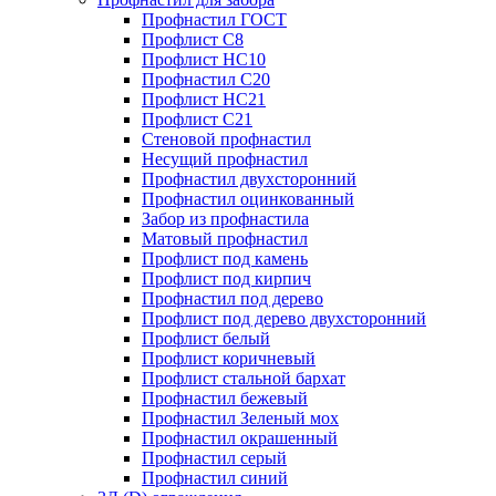
Профнастил ГОСТ
Профлист С8
Профлист НС10
Профнастил С20
Профлист НС21
Профлист С21
Стеновой профнастил
Несущий профнастил
Профнастил двухсторонний
Профнастил оцинкованный
Забор из профнастила
Матовый профнастил
Профлист под камень
Профлист под кирпич
Профнастил под дерево
Профлист под дерево двухсторонний
Профлист белый
Профлист коричневый
Профлист стальной бархат
Профнастил бежевый
Профнастил Зеленый мох
Профнастил окрашенный
Профнастил серый
Профнастил синий