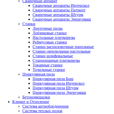
Сварочный аппарат
Сварочные аппараты Интерскол
Сварочные аппараты Патриот
Сварочные аппараты Штурм
Сварочные аппараты Энергомаш
Станки
Ленточные пилы
Лобзиковые станки
Настольные плиткорезы
Реймусовые станки
Станки распиловочные напольные
Станки сверлильные настольные
Станки шлифовальные
Стационарные плиткорезы
Токарные станки
Точильные станки
Циркулярная пила
Циркулярная пила Бош
Циркулярная пила Интерскол
Циркулярная пила Штурм
Циркулярная пила Энергомаш
Бетономешалки
Климат и Отопление
Система антиобледенения
Система теплых полов