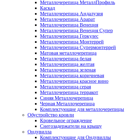
Металлочерепица МеталлПрофиль
Каскад
Металлочерепица Андалузия
Металлочерепица Арарат
Металлочерепица Венеция
Металлочерепица Венеция Супер
Металлочерепица Геркулес
Металлочерепица Монтеррей
Металлочерепица Супермонтеррей
Матовая металлочерепица
Металлочерепица белая
Металлочерепица желтая
Металлочерепица зеленая
Металлочерепица коричневая
Металлочерепица красное вино
Металлочерепица серая
Металлочерепица терракот
Синяя Металлочерепица
Черная Металлочерепица
Комплектующие для металлочерепицы
Обустройство кровли
Кровельное ограждение
Снегозадержатели на крышу
Ондувилла
Комплектующие для Ондувиллы