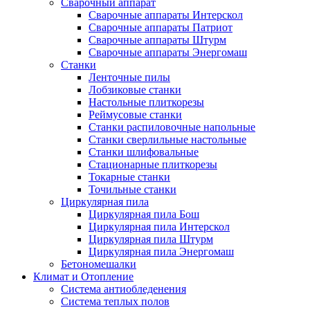
Сварочный аппарат
Сварочные аппараты Интерскол
Сварочные аппараты Патриот
Сварочные аппараты Штурм
Сварочные аппараты Энергомаш
Станки
Ленточные пилы
Лобзиковые станки
Настольные плиткорезы
Реймусовые станки
Станки распиловочные напольные
Станки сверлильные настольные
Станки шлифовальные
Стационарные плиткорезы
Токарные станки
Точильные станки
Циркулярная пила
Циркулярная пила Бош
Циркулярная пила Интерскол
Циркулярная пила Штурм
Циркулярная пила Энергомаш
Бетономешалки
Климат и Отопление
Система антиобледенения
Система теплых полов