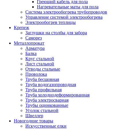
Греющий кабель для пола
Нагревательные маты для пола
Система электрообогрева трубопроводов
Управление системой электрообогрева
Электрообогрев теплицы
Крепеж
Заглушки на столбы для забора
Саморез
Металлопрокат
Арматура
Балка
Круг стальной
Лист стальной
Отводы стальные
Проволока
Труба бесшовная
Труба водогазопроводная
Труба профильная
Труба холоднодеформированная
Труба электросварная
Трубы оцинкованные
Уголок стальной
Швеллер
Новогодние товары
Искусственные елки