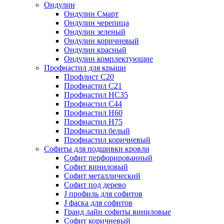
Ондулин
Ондулин Смарт
Ондулин черепица
Ондулин зеленый
Ондулин коричневый
Ондулин красный
Ондулин комплектующие
Профнастил для крыши
Профлист С20
Профнастил С21
Профнастил НС35
Профнастил С44
Профнастил Н60
Профнастил Н75
Профнастил белый
Профнастил коричневый
Софиты для подшивки кровли
Cофит перфорированный
Софит виниловый
Софит металлический
Софит под дерево
J профиль для софитов
J фаска для софитов
Гранд лайн софиты виниловые
Софит коричневый