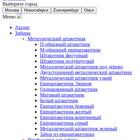
Выберите город
Москва
Новосибирск
Екатеринбург
Омск
Меню
Акции
Заборы
Металлический штакетник
П-образный штакетник
М-образный евроштакетник
Штакетник фигурный
Штакетник полукруглый
Металлический штакетник под дерево
Двухсторонний металлический штакетник
Металлический штакетник узкий
Евроштакетник Эконом
Оцинкованный штакетник
Матовый штакетник
Белый штакетник
Евроштакетник бежевый
Евроштакетник желтый
Евроштакетник коричневый
Евроштакетник серый
Металлический штакетник зеленый
Забор из евроштакетника
Профнастил для забора