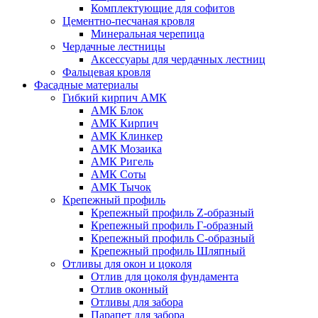
Комплектующие для софитов
Цементно-песчаная кровля
Минеральная черепица
Чердачные лестницы
Аксессуары для чердачных лестниц
Фальцевая кровля
Фасадные материалы
Гибкий кирпич АМК
АМК Блок
АМК Кирпич
АМК Клинкер
АМК Мозаика
АМК Ригель
АМК Соты
АМК Тычок
Крепежный профиль
Крепежный профиль Z-образный
Крепежный профиль Г-образный
Крепежный профиль С-образный
Крепежный профиль Шляпный
Отливы для окон и цоколя
Отлив для цоколя фундамента
Отлив оконный
Отливы для забора
Парапет для забора