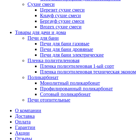
Сухие смеси
Церезит сухие смеси
Кнауф сухие смеси
Бергауф сухие смеси
Brozex сухие смеси
Товары для дачи и дома
Печи для бани
Печи для бани газовые
Печи для бани дровяные
Печи для бани электрические
Пленка полиэтиленовая
Пленка полиэтиленовая 1-ый сорт
Пленка полиэтиленовая техническая эконом
Поликарбонат
Монолитный поликарбонат
Профилированный поликарбонат
Сотовый поликарбонат
Печи отопительные
О компании
Доставка
Оплата
Гарантии
Акции
Отзывы