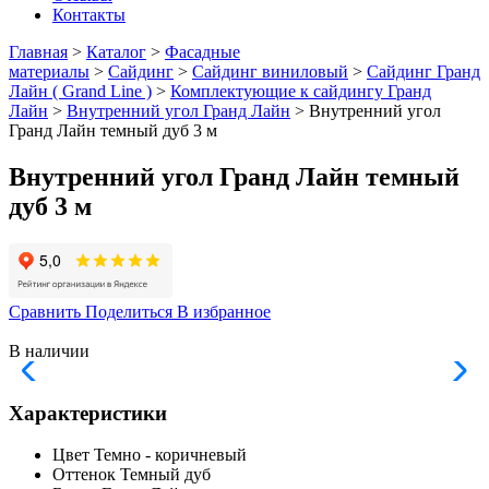
Контакты
Главная
>
Каталог
>
Фасадные
материалы
>
Сайдинг
>
Сайдинг виниловый
>
Сайдинг Гранд
Лайн ( Grand Line )
>
Комплектующие к сайдингу Гранд
Лайн
>
Внутренний угол Гранд Лайн
> Внутренний угол
Гранд Лайн темный дуб 3 м
Внутренний угол Гранд Лайн темный
дуб 3 м
Сравнить
Поделиться
В избранное
В наличии
Характеристики
Цвет
Темно - коричневый
Оттенок
Темный дуб