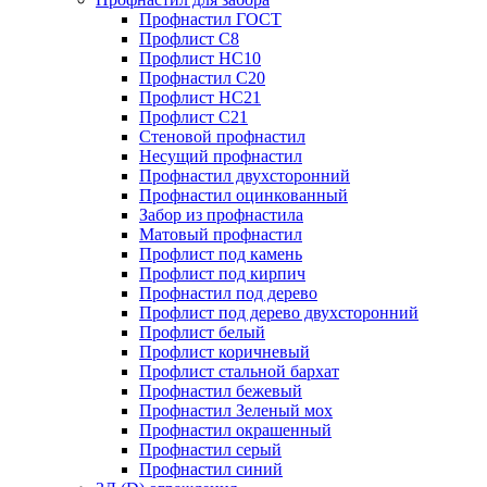
Профнастил ГОСТ
Профлист С8
Профлист НС10
Профнастил С20
Профлист НС21
Профлист С21
Стеновой профнастил
Несущий профнастил
Профнастил двухсторонний
Профнастил оцинкованный
Забор из профнастила
Матовый профнастил
Профлист под камень
Профлист под кирпич
Профнастил под дерево
Профлист под дерево двухсторонний
Профлист белый
Профлист коричневый
Профлист стальной бархат
Профнастил бежевый
Профнастил Зеленый мох
Профнастил окрашенный
Профнастил серый
Профнастил синий