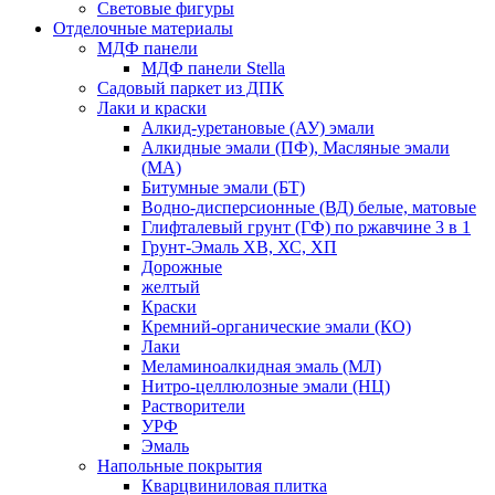
Световые фигуры
Отделочные материалы
МДФ панели
МДФ панели Stella
Садовый паркет из ДПК
Лаки и краски
Алкид-уретановые (АУ) эмали
Алкидные эмали (ПФ), Масляные эмали
(МА)
Битумные эмали (БТ)
Водно-дисперсионные (ВД) белые, матовые
Глифталевый грунт (ГФ) по ржавчине 3 в 1
Грунт-Эмаль ХВ, ХС, ХП
Дорожные
желтый
Краски
Кремний-органические эмали (КО)
Лаки
Меламиноалкидная эмаль (МЛ)
Нитро-целлюлозные эмали (НЦ)
Растворители
УРФ
Эмаль
Напольные покрытия
Кварцвиниловая плитка