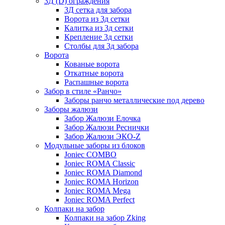
3Д (D) ограждения
3Д сетка для забора
Ворота из 3д сетки
Калитка из 3д сетки
Крепление 3д сетки
Столбы для 3д забора
Ворота
Кованые ворота
Откатные ворота
Распашные ворота
Забор в стиле «Ранчо»
Заборы ранчо металлические под дерево
Заборы жалюзи
Забор Жалюзи Елочка
Забор Жалюзи Реснички
Забор Жалюзи ЭКО-Z
Модульные заборы из блоков
Joniec COMBO
Joniec ROMA Classic
Joniec ROMA Diamond
Joniec ROMA Horizon
Joniec ROMA Mega
Joniec ROMA Perfect
Колпаки на забор
Колпаки на забор Zking