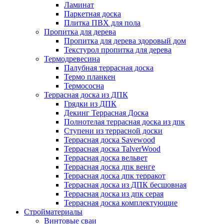
Ламинат
Паркетная доска
Плитка ПВХ для пола
Пропитка для дерева
Пропитка для дерева здоровый дом
Текстурол пропитка для дерева
Термодревесина
Палубная террасная доска
Термо планкен
Термососна
Террасная доска из ДПК
Грядки из ДПК
Декинг Террасная Доска
Полнотелая террасная доска из дпк
Ступени из террасной доски
Террасная доска Savewood
Террасная доска TalverWood
Террасная доска вельвет
Террасная доска дпк венге
Террасная доска дпк терракот
Террасная доска из ДПК бесшовная
Террасная доска из дпк серая
Террасная доска комплектующие
Стройматериалы
Винтовые сваи