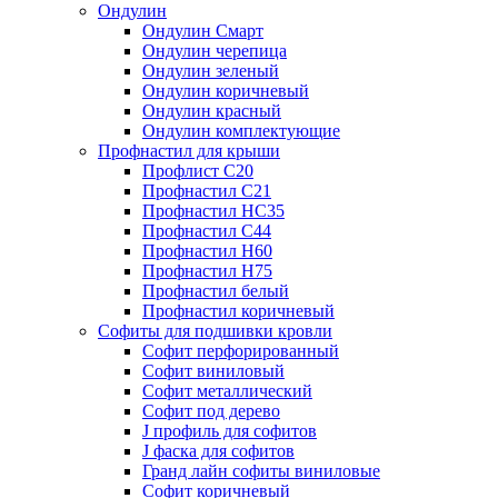
Ондулин
Ондулин Смарт
Ондулин черепица
Ондулин зеленый
Ондулин коричневый
Ондулин красный
Ондулин комплектующие
Профнастил для крыши
Профлист С20
Профнастил С21
Профнастил НС35
Профнастил С44
Профнастил Н60
Профнастил Н75
Профнастил белый
Профнастил коричневый
Софиты для подшивки кровли
Cофит перфорированный
Софит виниловый
Софит металлический
Софит под дерево
J профиль для софитов
J фаска для софитов
Гранд лайн софиты виниловые
Софит коричневый