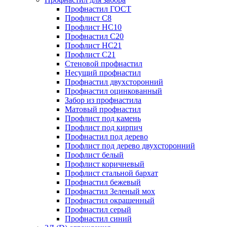
Профнастил ГОСТ
Профлист С8
Профлист НС10
Профнастил С20
Профлист НС21
Профлист С21
Стеновой профнастил
Несущий профнастил
Профнастил двухсторонний
Профнастил оцинкованный
Забор из профнастила
Матовый профнастил
Профлист под камень
Профлист под кирпич
Профнастил под дерево
Профлист под дерево двухсторонний
Профлист белый
Профлист коричневый
Профлист стальной бархат
Профнастил бежевый
Профнастил Зеленый мох
Профнастил окрашенный
Профнастил серый
Профнастил синий