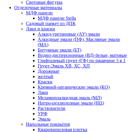
Световые фигуры
Отделочные материалы
МДФ панели
МДФ панели Stella
Садовый паркет из ДПК
Лаки и краски
Алкид-уретановые (АУ) эмали
Алкидные эмали (ПФ), Масляные эмали
(МА)
Битумные эмали (БТ)
Водно-дисперсионные (ВД) белые, матовые
Глифталевый грунт (ГФ) по ржавчине 3 в 1
Грунт-Эмаль ХВ, ХС, ХП
Дорожные
желтый
Краски
Кремний-органические эмали (КО)
Лаки
Меламиноалкидная эмаль (МЛ)
Нитро-целлюлозные эмали (НЦ)
Растворители
УРФ
Эмаль
Напольные покрытия
Кварцвиниловая плитка