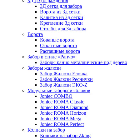
3Д (D) ограждения
3Д сетка для забора
Ворота из 3д сетки
Калитка из 3д сетки
Крепление 3д сетки
Столбы для 3д забора
Ворота
Кованые ворота
Откатные ворота
Распашные ворота
Забор в стиле «Ранчо»
Заборы ранчо металлические под дерево
Заборы жалюзи
Забор Жалюзи Елочка
Забор Жалюзи Реснички
Забор Жалюзи ЭКО-Z
Модульные заборы из блоков
Joniec COMBO
Joniec ROMA Classic
Joniec ROMA Diamond
Joniec ROMA Horizon
Joniec ROMA Mega
Joniec ROMA Perfect
Колпаки на забор
Колпаки на забор Zking