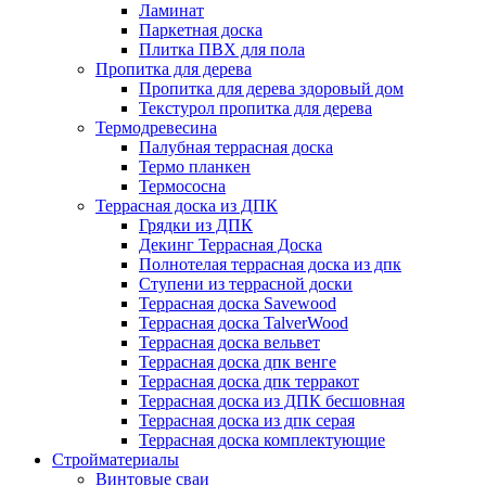
Ламинат
Паркетная доска
Плитка ПВХ для пола
Пропитка для дерева
Пропитка для дерева здоровый дом
Текстурол пропитка для дерева
Термодревесина
Палубная террасная доска
Термо планкен
Термососна
Террасная доска из ДПК
Грядки из ДПК
Декинг Террасная Доска
Полнотелая террасная доска из дпк
Ступени из террасной доски
Террасная доска Savewood
Террасная доска TalverWood
Террасная доска вельвет
Террасная доска дпк венге
Террасная доска дпк терракот
Террасная доска из ДПК бесшовная
Террасная доска из дпк серая
Террасная доска комплектующие
Стройматериалы
Винтовые сваи