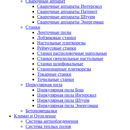
Сварочный аппарат
Сварочные аппараты Интерскол
Сварочные аппараты Патриот
Сварочные аппараты Штурм
Сварочные аппараты Энергомаш
Станки
Ленточные пилы
Лобзиковые станки
Настольные плиткорезы
Реймусовые станки
Станки распиловочные напольные
Станки сверлильные настольные
Станки шлифовальные
Стационарные плиткорезы
Токарные станки
Точильные станки
Циркулярная пила
Циркулярная пила Бош
Циркулярная пила Интерскол
Циркулярная пила Штурм
Циркулярная пила Энергомаш
Бетономешалки
Климат и Отопление
Система антиобледенения
Система теплых полов