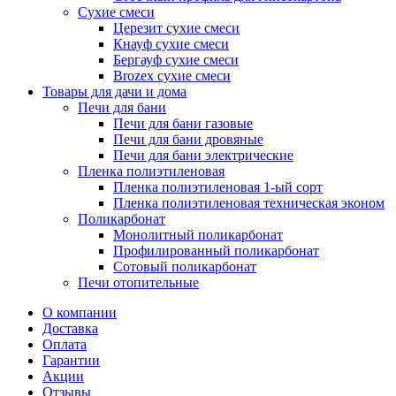
Сухие смеси
Церезит сухие смеси
Кнауф сухие смеси
Бергауф сухие смеси
Brozex сухие смеси
Товары для дачи и дома
Печи для бани
Печи для бани газовые
Печи для бани дровяные
Печи для бани электрические
Пленка полиэтиленовая
Пленка полиэтиленовая 1-ый сорт
Пленка полиэтиленовая техническая эконом
Поликарбонат
Монолитный поликарбонат
Профилированный поликарбонат
Сотовый поликарбонат
Печи отопительные
О компании
Доставка
Оплата
Гарантии
Акции
Отзывы