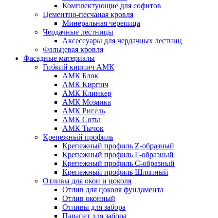
Комплектующие для софитов
Цементно-песчаная кровля
Минеральная черепица
Чердачные лестницы
Аксессуары для чердачных лестниц
Фальцевая кровля
Фасадные материалы
Гибкий кирпич АМК
АМК Блок
АМК Кирпич
АМК Клинкер
АМК Мозаика
АМК Ригель
АМК Соты
АМК Тычок
Крепежный профиль
Крепежный профиль Z-образный
Крепежный профиль Г-образный
Крепежный профиль С-образный
Крепежный профиль Шляпный
Отливы для окон и цоколя
Отлив для цоколя фундамента
Отлив оконный
Отливы для забора
Парапет для забора