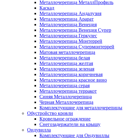
Металлочерепица МеталлПрофиль
Каскад
Металлочерепица Андалузия
Металлочерепица Арарат
Металлочерепица Венеция
Металлочерепица Венеция Супер
Металлочерепица Геркулес
Металлочерепица Монтеррей
Металлочерепица Супермонтеррей
Матовая металлочерепица
Металлочерепица белая
Металлочерепица желтая
Металлочерепица зеленая
Металлочерепица коричневая
Металлочерепица красное вино
Металлочерепица серая
Металлочерепица терракот
Синяя Металлочерепица
Черная Металлочерепица
Комплектующие для металлочерепицы
Обустройство кровли
Кровельное ограждение
Снегозадержатели на крышу
Ондувилла
Комплектующие для Ондувиллы