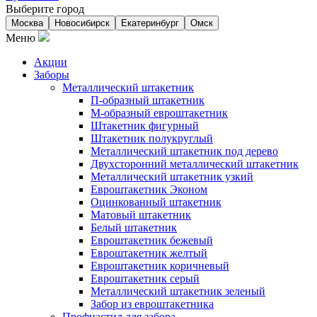
Выберите город
Москва
Новосибирск
Екатеринбург
Омск
Меню
Акции
Заборы
Металлический штакетник
П-образный штакетник
М-образный евроштакетник
Штакетник фигурный
Штакетник полукруглый
Металлический штакетник под дерево
Двухсторонний металлический штакетник
Металлический штакетник узкий
Евроштакетник Эконом
Оцинкованный штакетник
Матовый штакетник
Белый штакетник
Евроштакетник бежевый
Евроштакетник желтый
Евроштакетник коричневый
Евроштакетник серый
Металлический штакетник зеленый
Забор из евроштакетника
Профнастил для забора