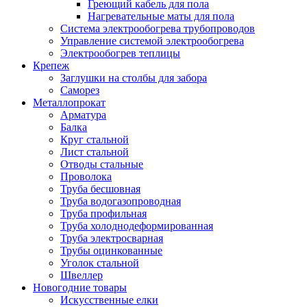
Греющий кабель для пола
Нагревательные маты для пола
Система электрообогрева трубопроводов
Управление системой электрообогрева
Электрообогрев теплицы
Крепеж
Заглушки на столбы для забора
Саморез
Металлопрокат
Арматура
Балка
Круг стальной
Лист стальной
Отводы стальные
Проволока
Труба бесшовная
Труба водогазопроводная
Труба профильная
Труба холоднодеформированная
Труба электросварная
Трубы оцинкованные
Уголок стальной
Швеллер
Новогодние товары
Искусственные елки