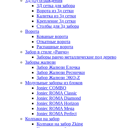
3Д (D) ограждения
3Д сетка для забора
Ворота из 3д сетки
Калитка из 3д сетки
Крепление 3д сетки
Столбы для 3д забора
Ворота
Кованые ворота
Откатные ворота
Распашные ворота
Забор в стиле «Ранчо»
Заборы ранчо металлические под дерево
Заборы жалюзи
Забор Жалюзи Елочка
Забор Жалюзи Реснички
Забор Жалюзи ЭКО-Z
Модульные заборы из блоков
Joniec COMBO
Joniec ROMA Classic
Joniec ROMA Diamond
Joniec ROMA Horizon
Joniec ROMA Mega
Joniec ROMA Perfect
Колпаки на забор
Колпаки на забор Zking