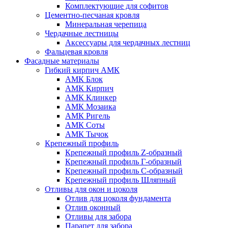
Комплектующие для софитов
Цементно-песчаная кровля
Минеральная черепица
Чердачные лестницы
Аксессуары для чердачных лестниц
Фальцевая кровля
Фасадные материалы
Гибкий кирпич АМК
АМК Блок
АМК Кирпич
АМК Клинкер
АМК Мозаика
АМК Ригель
АМК Соты
АМК Тычок
Крепежный профиль
Крепежный профиль Z-образный
Крепежный профиль Г-образный
Крепежный профиль С-образный
Крепежный профиль Шляпный
Отливы для окон и цоколя
Отлив для цоколя фундамента
Отлив оконный
Отливы для забора
Парапет для забора