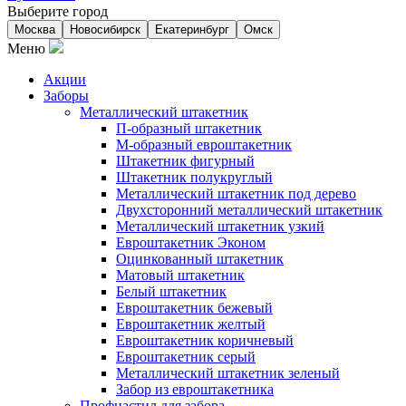
Выберите город
Москва
Новосибирск
Екатеринбург
Омск
Меню
Акции
Заборы
Металлический штакетник
П-образный штакетник
М-образный евроштакетник
Штакетник фигурный
Штакетник полукруглый
Металлический штакетник под дерево
Двухсторонний металлический штакетник
Металлический штакетник узкий
Евроштакетник Эконом
Оцинкованный штакетник
Матовый штакетник
Белый штакетник
Евроштакетник бежевый
Евроштакетник желтый
Евроштакетник коричневый
Евроштакетник серый
Металлический штакетник зеленый
Забор из евроштакетника
Профнастил для забора