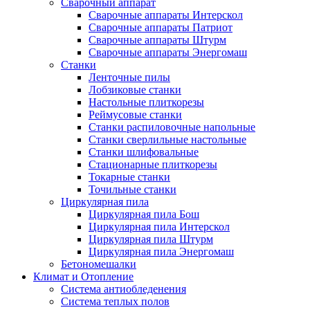
Сварочный аппарат
Сварочные аппараты Интерскол
Сварочные аппараты Патриот
Сварочные аппараты Штурм
Сварочные аппараты Энергомаш
Станки
Ленточные пилы
Лобзиковые станки
Настольные плиткорезы
Реймусовые станки
Станки распиловочные напольные
Станки сверлильные настольные
Станки шлифовальные
Стационарные плиткорезы
Токарные станки
Точильные станки
Циркулярная пила
Циркулярная пила Бош
Циркулярная пила Интерскол
Циркулярная пила Штурм
Циркулярная пила Энергомаш
Бетономешалки
Климат и Отопление
Система антиобледенения
Система теплых полов