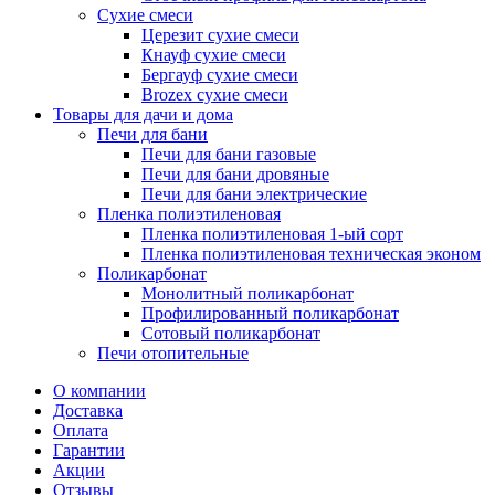
Сухие смеси
Церезит сухие смеси
Кнауф сухие смеси
Бергауф сухие смеси
Brozex сухие смеси
Товары для дачи и дома
Печи для бани
Печи для бани газовые
Печи для бани дровяные
Печи для бани электрические
Пленка полиэтиленовая
Пленка полиэтиленовая 1-ый сорт
Пленка полиэтиленовая техническая эконом
Поликарбонат
Монолитный поликарбонат
Профилированный поликарбонат
Сотовый поликарбонат
Печи отопительные
О компании
Доставка
Оплата
Гарантии
Акции
Отзывы