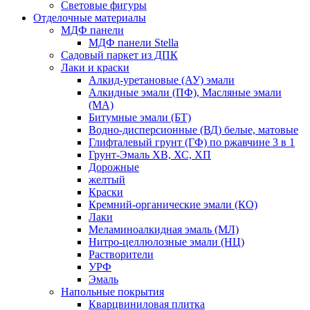
Световые фигуры
Отделочные материалы
МДФ панели
МДФ панели Stella
Садовый паркет из ДПК
Лаки и краски
Алкид-уретановые (АУ) эмали
Алкидные эмали (ПФ), Масляные эмали
(МА)
Битумные эмали (БТ)
Водно-дисперсионные (ВД) белые, матовые
Глифталевый грунт (ГФ) по ржавчине 3 в 1
Грунт-Эмаль ХВ, ХС, ХП
Дорожные
желтый
Краски
Кремний-органические эмали (КО)
Лаки
Меламиноалкидная эмаль (МЛ)
Нитро-целлюлозные эмали (НЦ)
Растворители
УРФ
Эмаль
Напольные покрытия
Кварцвиниловая плитка