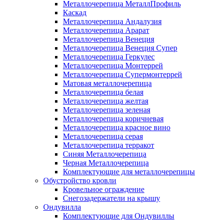
Металлочерепица МеталлПрофиль
Каскад
Металлочерепица Андалузия
Металлочерепица Арарат
Металлочерепица Венеция
Металлочерепица Венеция Супер
Металлочерепица Геркулес
Металлочерепица Монтеррей
Металлочерепица Супермонтеррей
Матовая металлочерепица
Металлочерепица белая
Металлочерепица желтая
Металлочерепица зеленая
Металлочерепица коричневая
Металлочерепица красное вино
Металлочерепица серая
Металлочерепица терракот
Синяя Металлочерепица
Черная Металлочерепица
Комплектующие для металлочерепицы
Обустройство кровли
Кровельное ограждение
Снегозадержатели на крышу
Ондувилла
Комплектующие для Ондувиллы