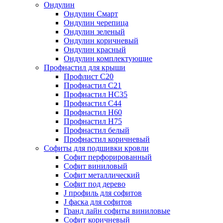
Ондулин
Ондулин Смарт
Ондулин черепица
Ондулин зеленый
Ондулин коричневый
Ондулин красный
Ондулин комплектующие
Профнастил для крыши
Профлист С20
Профнастил С21
Профнастил НС35
Профнастил С44
Профнастил Н60
Профнастил Н75
Профнастил белый
Профнастил коричневый
Софиты для подшивки кровли
Cофит перфорированный
Софит виниловый
Софит металлический
Софит под дерево
J профиль для софитов
J фаска для софитов
Гранд лайн софиты виниловые
Софит коричневый