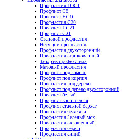
Профнастил ГОСТ
Профлист С8
Профлист НС10
Профнастил С20
Профлист НС21
Профлист С21
Стеновой профнастил
Несущий профнастил
Профнастил двухсторонний
Профнастил оцинкованный
Забор из профнастила
Матовый профнастил
Профлист под камень
Профлист под кирпич
Профнастил под дерево
Профлист под дерево двухсторонний
Профлист белый
Профлист коричневый
Профлист стальной бархат
Профнастил бежевый
Профнастил Зеленый мох
Профнастил окрашенный
Профнастил серый
Профнастил синий