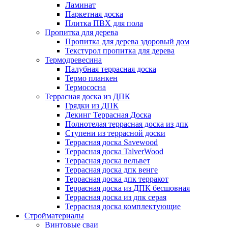
Ламинат
Паркетная доска
Плитка ПВХ для пола
Пропитка для дерева
Пропитка для дерева здоровый дом
Текстурол пропитка для дерева
Термодревесина
Палубная террасная доска
Термо планкен
Термососна
Террасная доска из ДПК
Грядки из ДПК
Декинг Террасная Доска
Полнотелая террасная доска из дпк
Ступени из террасной доски
Террасная доска Savewood
Террасная доска TalverWood
Террасная доска вельвет
Террасная доска дпк венге
Террасная доска дпк терракот
Террасная доска из ДПК бесшовная
Террасная доска из дпк серая
Террасная доска комплектующие
Стройматериалы
Винтовые сваи