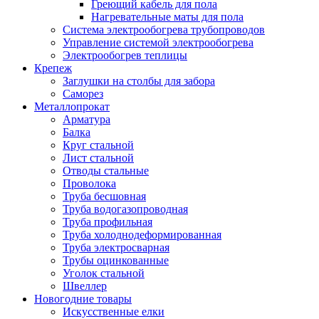
Греющий кабель для пола
Нагревательные маты для пола
Система электрообогрева трубопроводов
Управление системой электрообогрева
Электрообогрев теплицы
Крепеж
Заглушки на столбы для забора
Саморез
Металлопрокат
Арматура
Балка
Круг стальной
Лист стальной
Отводы стальные
Проволока
Труба бесшовная
Труба водогазопроводная
Труба профильная
Труба холоднодеформированная
Труба электросварная
Трубы оцинкованные
Уголок стальной
Швеллер
Новогодние товары
Искусственные елки