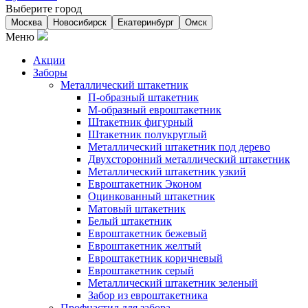
Выберите город
Москва
Новосибирск
Екатеринбург
Омск
Меню
Акции
Заборы
Металлический штакетник
П-образный штакетник
М-образный евроштакетник
Штакетник фигурный
Штакетник полукруглый
Металлический штакетник под дерево
Двухсторонний металлический штакетник
Металлический штакетник узкий
Евроштакетник Эконом
Оцинкованный штакетник
Матовый штакетник
Белый штакетник
Евроштакетник бежевый
Евроштакетник желтый
Евроштакетник коричневый
Евроштакетник серый
Металлический штакетник зеленый
Забор из евроштакетника
Профнастил для забора