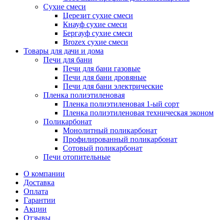
Сухие смеси
Церезит сухие смеси
Кнауф сухие смеси
Бергауф сухие смеси
Brozex сухие смеси
Товары для дачи и дома
Печи для бани
Печи для бани газовые
Печи для бани дровяные
Печи для бани электрические
Пленка полиэтиленовая
Пленка полиэтиленовая 1-ый сорт
Пленка полиэтиленовая техническая эконом
Поликарбонат
Монолитный поликарбонат
Профилированный поликарбонат
Сотовый поликарбонат
Печи отопительные
О компании
Доставка
Оплата
Гарантии
Акции
Отзывы