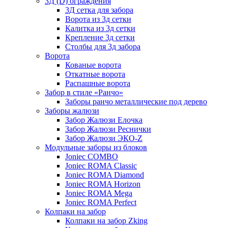
3Д (D) ограждения
3Д сетка для забора
Ворота из 3д сетки
Калитка из 3д сетки
Крепление 3д сетки
Столбы для 3д забора
Ворота
Кованые ворота
Откатные ворота
Распашные ворота
Забор в стиле «Ранчо»
Заборы ранчо металлические под дерево
Заборы жалюзи
Забор Жалюзи Елочка
Забор Жалюзи Реснички
Забор Жалюзи ЭКО-Z
Модульные заборы из блоков
Joniec COMBO
Joniec ROMA Classic
Joniec ROMA Diamond
Joniec ROMA Horizon
Joniec ROMA Mega
Joniec ROMA Perfect
Колпаки на забор
Колпаки на забор Zking