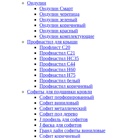
Ондулин
Ондулин Смарт
Ондулин черепица
Ондулин зеленый
Ондулин коричневый
Ондулин красный
Ондулин комплектующие
Профнастил для крыши
Профлист С20
Профнастил С21
Профнастил НС35
Профнастил С44
Профнастил Н60
Профнастил Н75
Профнастил белый
Профнастил коричневый
Софиты для подшивки кровли
Cофит перфорированный
Софит виниловый
Софит металлический
Софит под дерево
J профиль для софитов
J фаска для софитов
Гранд лайн софиты виниловые
Софит коричневый