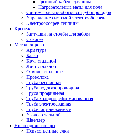
Греющий кабель для пола
Нагревательные маты для пола
Система электрообогрева трубопроводов
Управление системой электрообогрева
Электрообогрев теплицы
Крепеж
Заглушки на столбы для забора
Саморез
Металлопрокат
Арматура
Балка
Круг стальной
Лист стальной
Отводы стальные
Проволока
Труба бесшовная
Труба водогазопроводная
Труба профильная
Труба холоднодеформированная
Труба электросварная
Трубы оцинкованные
Уголок стальной
Швеллер
Новогодние товары
Искусственные елки