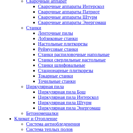
Сварочный аппарат
Сварочные аппараты Интерскол
Сварочные аппараты Патриот
Сварочные аппараты Штурм
Сварочные аппараты Энергомаш
Станки
Ленточные пилы
Лобзиковые станки
Настольные плиткорезы
Реймусовые станки
Станки распиловочные напольные
Станки сверлильные настольные
Станки шлифовальные
Стационарные плиткорезы
Токарные станки
Точильные станки
Циркулярная пила
Циркулярная пила Бош
Циркулярная пила Интерскол
Циркулярная пила Штурм
Циркулярная пила Энергомаш
Бетономешалки
Климат и Отопление
Система антиобледенения
Система теплых полов