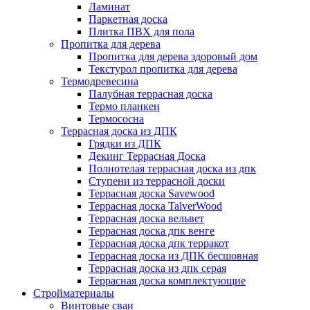
Ламинат
Паркетная доска
Плитка ПВХ для пола
Пропитка для дерева
Пропитка для дерева здоровый дом
Текстурол пропитка для дерева
Термодревесина
Палубная террасная доска
Термо планкен
Термососна
Террасная доска из ДПК
Грядки из ДПК
Декинг Террасная Доска
Полнотелая террасная доска из дпк
Ступени из террасной доски
Террасная доска Savewood
Террасная доска TalverWood
Террасная доска вельвет
Террасная доска дпк венге
Террасная доска дпк терракот
Террасная доска из ДПК бесшовная
Террасная доска из дпк серая
Террасная доска комплектующие
Стройматериалы
Винтовые сваи