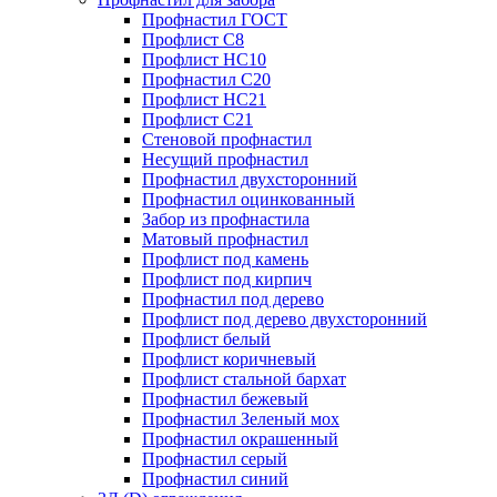
Профнастил ГОСТ
Профлист С8
Профлист НС10
Профнастил С20
Профлист НС21
Профлист С21
Стеновой профнастил
Несущий профнастил
Профнастил двухсторонний
Профнастил оцинкованный
Забор из профнастила
Матовый профнастил
Профлист под камень
Профлист под кирпич
Профнастил под дерево
Профлист под дерево двухсторонний
Профлист белый
Профлист коричневый
Профлист стальной бархат
Профнастил бежевый
Профнастил Зеленый мох
Профнастил окрашенный
Профнастил серый
Профнастил синий