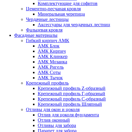
Комплектующие для софитов
Цементно-песчаная кровля
Минеральная черепица
Чердачные лестницы
Аксессуары для чердачных лестниц
Фальцевая кровля
Фасадные материалы
Гибкий кирпич АМК
АМК Блок
АМК Кирпич
АМК Клинкер
АМК Мозаика
АМК Ригель
АМК Соты
АМК Тычок
Крепежный профиль
Крепежный профиль Z-образный
Крепежный профиль Г-образный
Крепежный профиль С-образный
Крепежный профиль Шляпный
Отливы для окон и цоколя
Отлив для цоколя фундамента
Отлив оконный
Отливы для забора
Парапет для забора