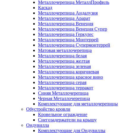
Металлочерепица МеталлПрофиль
Каскад
Металлочерепица Андалузия
Металлочерепица Арарат
Металлочерепица Венеция
Металлочерепица Венеция Супер
Металлочерепица Геркулес
Металлочерепица Монтеррей
Металлочерепица Супермонтеррей
Матовая металлочерепица
Металлочерепица белая
Металлочерепица желтая
Металлочерепица зеленая
Металлочерепица коричневая
Металлочерепица красное вино
Металлочерепица серая
Металлочерепица терракот
Синяя Металлочерепица
Черная Металлочерепица
Комплектующие для металлочерепицы
Обустройство кровли
Кровельное ограждение
Снегозадержатели на крышу
Ондувилла
Комплектующие для Ондувиллы