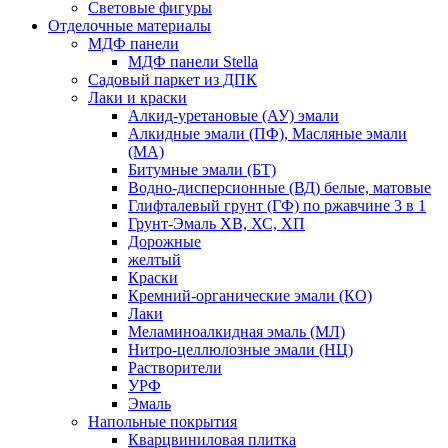
Световые фигуры
Отделочные материалы
МДФ панели
МДФ панели Stella
Садовый паркет из ДПК
Лаки и краски
Алкид-уретановые (АУ) эмали
Алкидные эмали (ПФ), Масляные эмали
(МА)
Битумные эмали (БТ)
Водно-дисперсионные (ВД) белые, матовые
Глифталевый грунт (ГФ) по ржавчине 3 в 1
Грунт-Эмаль ХВ, ХС, ХП
Дорожные
желтый
Краски
Кремний-органические эмали (КО)
Лаки
Меламиноалкидная эмаль (МЛ)
Нитро-целлюлозные эмали (НЦ)
Растворители
УРФ
Эмаль
Напольные покрытия
Кварцвиниловая плитка