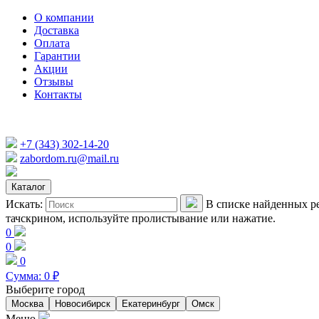
О компании
Доставка
Оплата
Гарантии
Акции
Отзывы
Контакты
+7 (343) 302-14-20
zabordom.ru@mail.ru
Каталог
Искать:
В списке найденных ре
тачскрином, используйте пролистывание или нажатие.
0
0
0
Сумма:
0
₽
Выберите город
Москва
Новосибирск
Екатеринбург
Омск
Меню