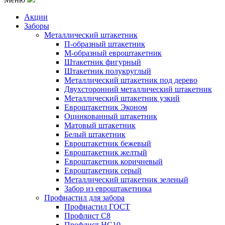
Акции
Заборы
Металлический штакетник
П-образный штакетник
М-образный евроштакетник
Штакетник фигурный
Штакетник полукруглый
Металлический штакетник под дерево
Двухсторонний металлический штакетник
Металлический штакетник узкий
Евроштакетник Эконом
Оцинкованный штакетник
Матовый штакетник
Белый штакетник
Евроштакетник бежевый
Евроштакетник желтый
Евроштакетник коричневый
Евроштакетник серый
Металлический штакетник зеленый
Забор из евроштакетника
Профнастил для забора
Профнастил ГОСТ
Профлист С8
Профлист НС10