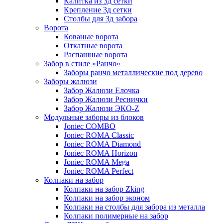
Калитка из 3д сетки
Крепление 3д сетки
Столбы для 3д забора
Ворота
Кованые ворота
Откатные ворота
Распашные ворота
Забор в стиле «Ранчо»
Заборы ранчо металлические под дерево
Заборы жалюзи
Забор Жалюзи Елочка
Забор Жалюзи Реснички
Забор Жалюзи ЭКО-Z
Модульные заборы из блоков
Joniec COMBO
Joniec ROMA Classic
Joniec ROMA Diamond
Joniec ROMA Horizon
Joniec ROMA Mega
Joniec ROMA Perfect
Колпаки на забор
Колпаки на забор Zking
Колпаки на забор эконом
Колпаки на столбы для забора из металла
Колпаки полимерные на забор