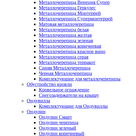
Металлочерепица Венеция Супер
Металлочерепица Геркулес
Металлочерепица Монтеррей
Металлочерепица Супермонтеррей
Матовая металлочерепица
Металлочерепица белая
Металлочерепица желтая
Металлочерепица зеленая
Металлочерепица коричневая
Металлочерепица красное вино
Металлочерепица серая
Металлочерепица терракот
Синяя Металлочерепица
Черная Металлочерепица
Комплектующие для металлочерепицы
Обустройство кровли
Кровельное ограждение
Снегозадержатели на крышу
Ондувилла
Комплектующие для Ондувиллы
Ондулин
Ондулин Смарт
Ондулин черепица
Ондулин зеленый
Ондулин коричневый