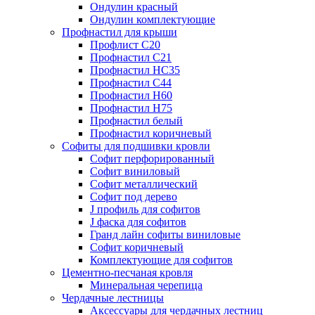
Ондулин красный
Ондулин комплектующие
Профнастил для крыши
Профлист С20
Профнастил С21
Профнастил НС35
Профнастил С44
Профнастил Н60
Профнастил Н75
Профнастил белый
Профнастил коричневый
Софиты для подшивки кровли
Cофит перфорированный
Софит виниловый
Софит металлический
Софит под дерево
J профиль для софитов
J фаска для софитов
Гранд лайн софиты виниловые
Софит коричневый
Комплектующие для софитов
Цементно-песчаная кровля
Минеральная черепица
Чердачные лестницы
Аксессуары для чердачных лестниц