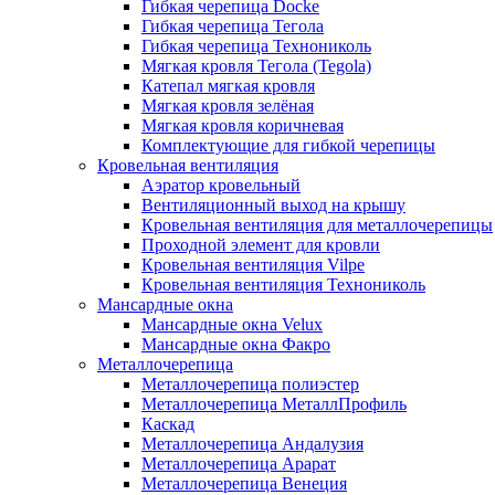
Гибкая черепица Docke
Гибкая черепица Тегола
Гибкая черепица Технониколь
Мягкая кровля Тегола (Tegola)
Катепал мягкая кровля
Мягкая кровля зелёная
Мягкая кровля коричневая
Комплектующие для гибкой черепицы
Кровельная вентиляция
Аэратор кровельный
Вентиляционный выход на крышу
Кровельная вентиляция для металлочерепицы
Проходной элемент для кровли
Кровельная вентиляция Vilpe
Кровельная вентиляция Технониколь
Мансардные окна
Мансардные окна Velux
Мансардные окна Факро
Металлочерепица
Металлочерепица полиэстер
Металлочерепица МеталлПрофиль
Каскад
Металлочерепица Андалузия
Металлочерепица Арарат
Металлочерепица Венеция