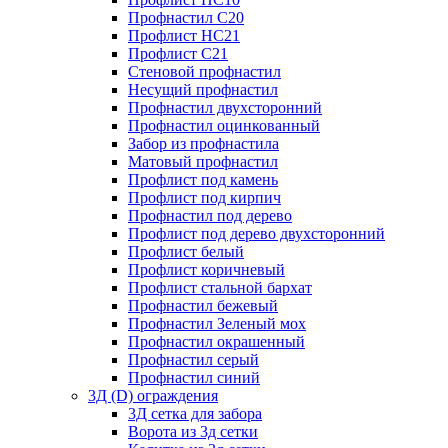
Профнастил С20
Профлист НС21
Профлист С21
Стеновой профнастил
Несущий профнастил
Профнастил двухсторонний
Профнастил оцинкованный
Забор из профнастила
Матовый профнастил
Профлист под камень
Профлист под кирпич
Профнастил под дерево
Профлист под дерево двухсторонний
Профлист белый
Профлист коричневый
Профлист стальной бархат
Профнастил бежевый
Профнастил Зеленый мох
Профнастил окрашенный
Профнастил серый
Профнастил синий
3Д (D) ограждения
3Д сетка для забора
Ворота из 3д сетки