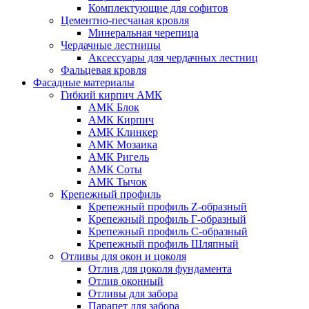
Комплектующие для софитов
Цементно-песчаная кровля
Минеральная черепица
Чердачные лестницы
Аксессуары для чердачных лестниц
Фальцевая кровля
Фасадные материалы
Гибкий кирпич АМК
АМК Блок
АМК Кирпич
АМК Клинкер
АМК Мозаика
АМК Ригель
АМК Соты
АМК Тычок
Крепежный профиль
Крепежный профиль Z-образный
Крепежный профиль Г-образный
Крепежный профиль С-образный
Крепежный профиль Шляпный
Отливы для окон и цоколя
Отлив для цоколя фундамента
Отлив оконный
Отливы для забора
Парапет для забора