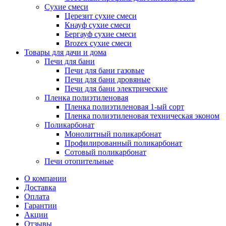
Сухие смеси
Церезит сухие смеси
Кнауф сухие смеси
Бергауф сухие смеси
Brozex сухие смеси
Товары для дачи и дома
Печи для бани
Печи для бани газовые
Печи для бани дровяные
Печи для бани электрические
Пленка полиэтиленовая
Пленка полиэтиленовая 1-ый сорт
Пленка полиэтиленовая техническая эконом
Поликарбонат
Монолитный поликарбонат
Профилированный поликарбонат
Сотовый поликарбонат
Печи отопительные
О компании
Доставка
Оплата
Гарантии
Акции
Отзывы