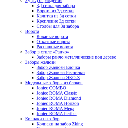
3Д (D) ограждения
3Д сетка для забора
Ворота из 3д сетки
Калитка из 3д сетки
Крепление 3д сетки
Столбы для 3д забора
Ворота
Кованые ворота
Откатные ворота
Распашные ворота
Забор в стиле «Ранчо»
Заборы ранчо металлические под дерево
Заборы жалюзи
Забор Жалюзи Елочка
Забор Жалюзи Реснички
Забор Жалюзи ЭКО-Z
Модульные заборы из блоков
Joniec COMBO
Joniec ROMA Classic
Joniec ROMA Diamond
Joniec ROMA Horizon
Joniec ROMA Mega
Joniec ROMA Perfect
Колпаки на забор
Колпаки на забор Zking