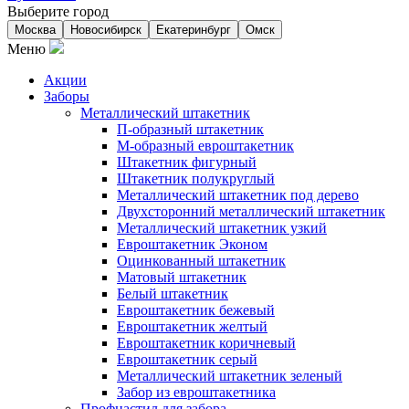
Выберите город
Москва
Новосибирск
Екатеринбург
Омск
Меню
Акции
Заборы
Металлический штакетник
П-образный штакетник
М-образный евроштакетник
Штакетник фигурный
Штакетник полукруглый
Металлический штакетник под дерево
Двухсторонний металлический штакетник
Металлический штакетник узкий
Евроштакетник Эконом
Оцинкованный штакетник
Матовый штакетник
Белый штакетник
Евроштакетник бежевый
Евроштакетник желтый
Евроштакетник коричневый
Евроштакетник серый
Металлический штакетник зеленый
Забор из евроштакетника
Профнастил для забора