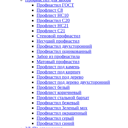
Профнастил ГОСТ
Профлист С8
Профлист НС10
Профнастил С20
Профлист НС21
Профлист С21
Стеновой профнастил
Несущий профнастил
Профнастил двухсторонний
Профнастил оцинкованный
Забор из профнастила
Матовый профнастил
Профлист под камень
Профлист под кирпич
Профнастил под дерево
Профлист под дерево двухсторонний
Профлист белый
Профлист коричневый
Профлист стальной бархат
Профнастил бежевый
Профнастил Зеленый мох
Профнастил окрашенный
Профнастил серый
Профнастил синий