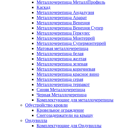
Металлочерепица МеталлПрофиль
Каскад
Металлочерепица Андалузия
Металлочерепица Арарат
Металлочерепица Венеция
Металлочерепица Венеция Супер
Металлочерепица Геркулес
Металлочерепица Монтеррей
Металлочерепица Супермонтеррей
Матовая металлочерепица
Металлочерепица белая
Металлочерепица желтая
Металлочерепица зеленая
Металлочерепица коричневая
Металлочерепица красное вино
Металлочерепица серая
Металлочерепица терракот
Синяя Металлочерепица
Черная Металлочерепица
Комплектующие для металлочерепицы
Обустройство кровли
Кровельное ограждение
Снегозадержатели на крышу
Ондувилла
Комплектующие для Ондувиллы