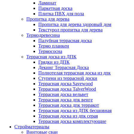
Ламинат
Паркетная доска
Плитка ПВХ для пола
Пропитка для дерева
Пропитка для дерева здоровый дом
Текстурол пропитка для дерева
Термодревесина
Палубная террасная доска
Термо планкен
Термососна
Террасная доска из ДПК
Грядки из ДПК
Декинг Террасная Доска
Полнотелая террасная доска из дпк
Ступени из террасной доски
Террасная доска Savewood
Террасная доска TalverWood
Террасная доска вельвет
Террасная доска дпк венге
Террасная доска дпк терракот
Террасная доска из ДПК бесшовная
Террасная доска из дпк серая
Террасная доска комплектующие
Стройматериалы
Винтовые сваи