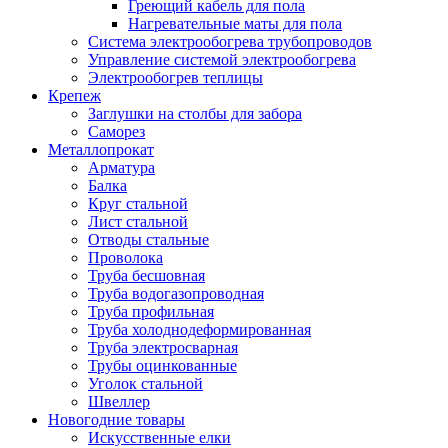
Греющий кабель для пола
Нагревательные маты для пола
Система электрообогрева трубопроводов
Управление системой электрообогрева
Электрообогрев теплицы
Крепеж
Заглушки на столбы для забора
Саморез
Металлопрокат
Арматура
Балка
Круг стальной
Лист стальной
Отводы стальные
Проволока
Труба бесшовная
Труба водогазопроводная
Труба профильная
Труба холоднодеформированная
Труба электросварная
Трубы оцинкованные
Уголок стальной
Швеллер
Новогодние товары
Искусственные елки