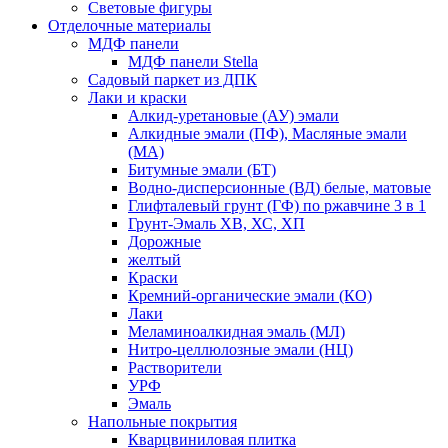
Световые фигуры
Отделочные материалы
МДФ панели
МДФ панели Stella
Садовый паркет из ДПК
Лаки и краски
Алкид-уретановые (АУ) эмали
Алкидные эмали (ПФ), Масляные эмали
(МА)
Битумные эмали (БТ)
Водно-дисперсионные (ВД) белые, матовые
Глифталевый грунт (ГФ) по ржавчине 3 в 1
Грунт-Эмаль ХВ, ХС, ХП
Дорожные
желтый
Краски
Кремний-органические эмали (КО)
Лаки
Меламиноалкидная эмаль (МЛ)
Нитро-целлюлозные эмали (НЦ)
Растворители
УРФ
Эмаль
Напольные покрытия
Кварцвиниловая плитка