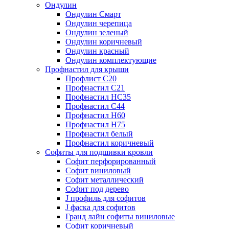
Ондулин
Ондулин Смарт
Ондулин черепица
Ондулин зеленый
Ондулин коричневый
Ондулин красный
Ондулин комплектующие
Профнастил для крыши
Профлист С20
Профнастил С21
Профнастил НС35
Профнастил С44
Профнастил Н60
Профнастил Н75
Профнастил белый
Профнастил коричневый
Софиты для подшивки кровли
Cофит перфорированный
Софит виниловый
Софит металлический
Софит под дерево
J профиль для софитов
J фаска для софитов
Гранд лайн софиты виниловые
Софит коричневый