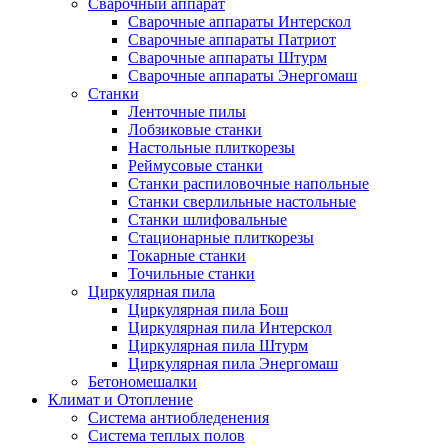
Сварочный аппарат
Сварочные аппараты Интерскол
Сварочные аппараты Патриот
Сварочные аппараты Штурм
Сварочные аппараты Энергомаш
Станки
Ленточные пилы
Лобзиковые станки
Настольные плиткорезы
Реймусовые станки
Станки распиловочные напольные
Станки сверлильные настольные
Станки шлифовальные
Стационарные плиткорезы
Токарные станки
Точильные станки
Циркулярная пила
Циркулярная пила Бош
Циркулярная пила Интерскол
Циркулярная пила Штурм
Циркулярная пила Энергомаш
Бетономешалки
Климат и Отопление
Система антиобледенения
Система теплых полов