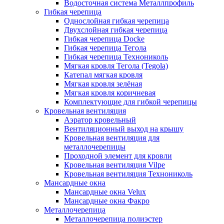
Водосточная система Металлпрофиль
Гибкая черепица
Однослойная гибкая черепица
Двухслойная гибкая черепица
Гибкая черепица Docke
Гибкая черепица Тегола
Гибкая черепица Технониколь
Мягкая кровля Тегола (Tegola)
Катепал мягкая кровля
Мягкая кровля зелёная
Мягкая кровля коричневая
Комплектующие для гибкой черепицы
Кровельная вентиляция
Аэратор кровельный
Вентиляционный выход на крышу
Кровельная вентиляция для
металлочерепицы
Проходной элемент для кровли
Кровельная вентиляция Vilpe
Кровельная вентиляция Технониколь
Мансардные окна
Мансардные окна Velux
Мансардные окна Факро
Металлочерепица
Металлочерепица полиэстер