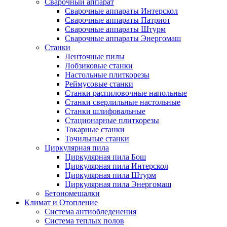
Сварочный аппарат
Сварочные аппараты Интерскол
Сварочные аппараты Патриот
Сварочные аппараты Штурм
Сварочные аппараты Энергомаш
Станки
Ленточные пилы
Лобзиковые станки
Настольные плиткорезы
Реймусовые станки
Станки распиловочные напольные
Станки сверлильные настольные
Станки шлифовальные
Стационарные плиткорезы
Токарные станки
Точильные станки
Циркулярная пила
Циркулярная пила Бош
Циркулярная пила Интерскол
Циркулярная пила Штурм
Циркулярная пила Энергомаш
Бетономешалки
Климат и Отопление
Система антиобледенения
Система теплых полов