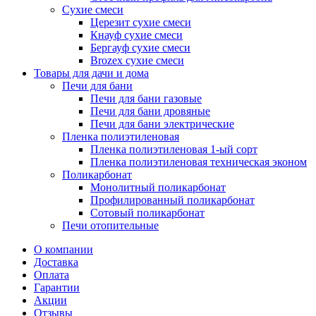
Сухие смеси
Церезит сухие смеси
Кнауф сухие смеси
Бергауф сухие смеси
Brozex сухие смеси
Товары для дачи и дома
Печи для бани
Печи для бани газовые
Печи для бани дровяные
Печи для бани электрические
Пленка полиэтиленовая
Пленка полиэтиленовая 1-ый сорт
Пленка полиэтиленовая техническая эконом
Поликарбонат
Монолитный поликарбонат
Профилированный поликарбонат
Сотовый поликарбонат
Печи отопительные
О компании
Доставка
Оплата
Гарантии
Акции
Отзывы