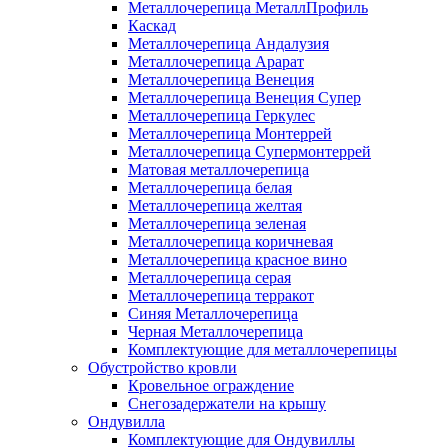
Металлочерепица МеталлПрофиль
Каскад
Металлочерепица Андалузия
Металлочерепица Арарат
Металлочерепица Венеция
Металлочерепица Венеция Супер
Металлочерепица Геркулес
Металлочерепица Монтеррей
Металлочерепица Супермонтеррей
Матовая металлочерепица
Металлочерепица белая
Металлочерепица желтая
Металлочерепица зеленая
Металлочерепица коричневая
Металлочерепица красное вино
Металлочерепица серая
Металлочерепица терракот
Синяя Металлочерепица
Черная Металлочерепица
Комплектующие для металлочерепицы
Обустройство кровли
Кровельное ограждение
Снегозадержатели на крышу
Ондувилла
Комплектующие для Ондувиллы