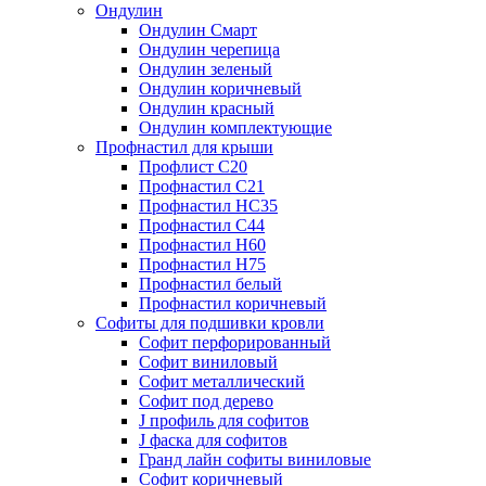
Ондулин
Ондулин Смарт
Ондулин черепица
Ондулин зеленый
Ондулин коричневый
Ондулин красный
Ондулин комплектующие
Профнастил для крыши
Профлист С20
Профнастил С21
Профнастил НС35
Профнастил С44
Профнастил Н60
Профнастил Н75
Профнастил белый
Профнастил коричневый
Софиты для подшивки кровли
Cофит перфорированный
Софит виниловый
Софит металлический
Софит под дерево
J профиль для софитов
J фаска для софитов
Гранд лайн софиты виниловые
Софит коричневый