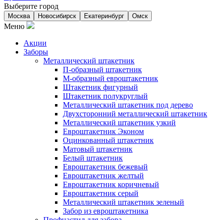
Выберите город
Москва
Новосибирск
Екатеринбург
Омск
Меню
Акции
Заборы
Металлический штакетник
П-образный штакетник
М-образный евроштакетник
Штакетник фигурный
Штакетник полукруглый
Металлический штакетник под дерево
Двухсторонний металлический штакетник
Металлический штакетник узкий
Евроштакетник Эконом
Оцинкованный штакетник
Матовый штакетник
Белый штакетник
Евроштакетник бежевый
Евроштакетник желтый
Евроштакетник коричневый
Евроштакетник серый
Металлический штакетник зеленый
Забор из евроштакетника
Профнастил для забора