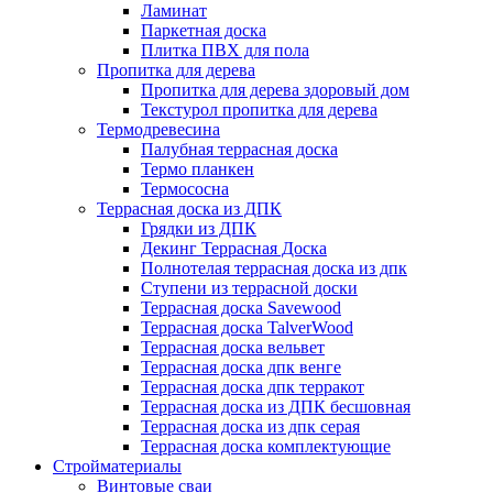
Ламинат
Паркетная доска
Плитка ПВХ для пола
Пропитка для дерева
Пропитка для дерева здоровый дом
Текстурол пропитка для дерева
Термодревесина
Палубная террасная доска
Термо планкен
Термососна
Террасная доска из ДПК
Грядки из ДПК
Декинг Террасная Доска
Полнотелая террасная доска из дпк
Ступени из террасной доски
Террасная доска Savewood
Террасная доска TalverWood
Террасная доска вельвет
Террасная доска дпк венге
Террасная доска дпк терракот
Террасная доска из ДПК бесшовная
Террасная доска из дпк серая
Террасная доска комплектующие
Стройматериалы
Винтовые сваи