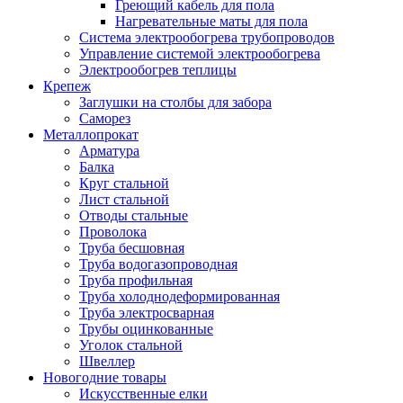
Греющий кабель для пола
Нагревательные маты для пола
Система электрообогрева трубопроводов
Управление системой электрообогрева
Электрообогрев теплицы
Крепеж
Заглушки на столбы для забора
Саморез
Металлопрокат
Арматура
Балка
Круг стальной
Лист стальной
Отводы стальные
Проволока
Труба бесшовная
Труба водогазопроводная
Труба профильная
Труба холоднодеформированная
Труба электросварная
Трубы оцинкованные
Уголок стальной
Швеллер
Новогодние товары
Искусственные елки