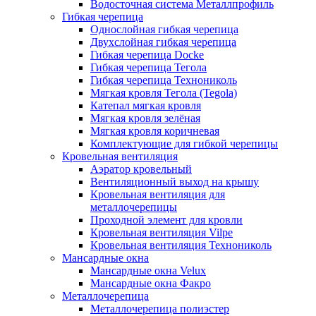
Водосточная система Металлпрофиль
Гибкая черепица
Однослойная гибкая черепица
Двухслойная гибкая черепица
Гибкая черепица Docke
Гибкая черепица Тегола
Гибкая черепица Технониколь
Мягкая кровля Тегола (Tegola)
Катепал мягкая кровля
Мягкая кровля зелёная
Мягкая кровля коричневая
Комплектующие для гибкой черепицы
Кровельная вентиляция
Аэратор кровельный
Вентиляционный выход на крышу
Кровельная вентиляция для
металлочерепицы
Проходной элемент для кровли
Кровельная вентиляция Vilpe
Кровельная вентиляция Технониколь
Мансардные окна
Мансардные окна Velux
Мансардные окна Факро
Металлочерепица
Металлочерепица полиэстер