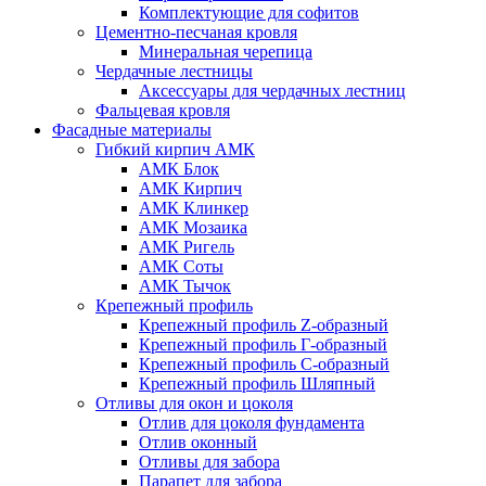
Комплектующие для софитов
Цементно-песчаная кровля
Минеральная черепица
Чердачные лестницы
Аксессуары для чердачных лестниц
Фальцевая кровля
Фасадные материалы
Гибкий кирпич АМК
АМК Блок
АМК Кирпич
АМК Клинкер
АМК Мозаика
АМК Ригель
АМК Соты
АМК Тычок
Крепежный профиль
Крепежный профиль Z-образный
Крепежный профиль Г-образный
Крепежный профиль С-образный
Крепежный профиль Шляпный
Отливы для окон и цоколя
Отлив для цоколя фундамента
Отлив оконный
Отливы для забора
Парапет для забора