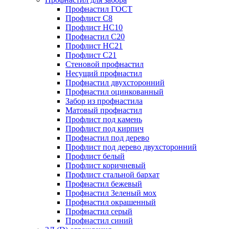
Профнастил ГОСТ
Профлист С8
Профлист НС10
Профнастил С20
Профлист НС21
Профлист С21
Стеновой профнастил
Несущий профнастил
Профнастил двухсторонний
Профнастил оцинкованный
Забор из профнастила
Матовый профнастил
Профлист под камень
Профлист под кирпич
Профнастил под дерево
Профлист под дерево двухсторонний
Профлист белый
Профлист коричневый
Профлист стальной бархат
Профнастил бежевый
Профнастил Зеленый мох
Профнастил окрашенный
Профнастил серый
Профнастил синий