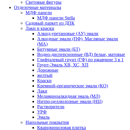
Световые фигуры
Отделочные материалы
МДФ панели
МДФ панели Stella
Садовый паркет из ДПК
Лаки и краски
Алкид-уретановые (АУ) эмали
Алкидные эмали (ПФ), Масляные эмали
(МА)
Битумные эмали (БТ)
Водно-дисперсионные (ВД) белые, матовые
Глифталевый грунт (ГФ) по ржавчине 3 в 1
Грунт-Эмаль ХВ, ХС, ХП
Дорожные
желтый
Краски
Кремний-органические эмали (КО)
Лаки
Меламиноалкидная эмаль (МЛ)
Нитро-целлюлозные эмали (НЦ)
Растворители
УРФ
Эмаль
Напольные покрытия
Кварцвиниловая плитка