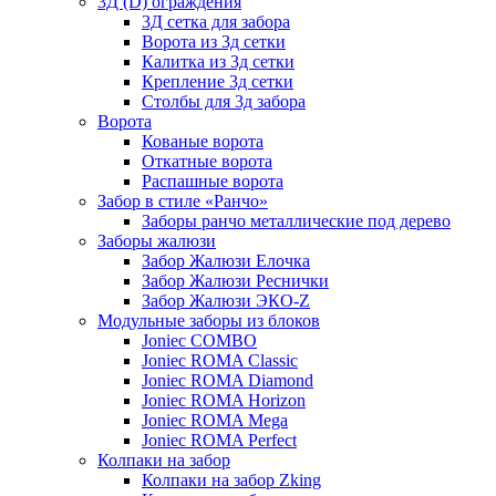
3Д (D) ограждения
3Д сетка для забора
Ворота из 3д сетки
Калитка из 3д сетки
Крепление 3д сетки
Столбы для 3д забора
Ворота
Кованые ворота
Откатные ворота
Распашные ворота
Забор в стиле «Ранчо»
Заборы ранчо металлические под дерево
Заборы жалюзи
Забор Жалюзи Елочка
Забор Жалюзи Реснички
Забор Жалюзи ЭКО-Z
Модульные заборы из блоков
Joniec COMBO
Joniec ROMA Classic
Joniec ROMA Diamond
Joniec ROMA Horizon
Joniec ROMA Mega
Joniec ROMA Perfect
Колпаки на забор
Колпаки на забор Zking