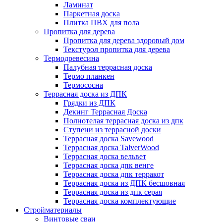
Ламинат
Паркетная доска
Плитка ПВХ для пола
Пропитка для дерева
Пропитка для дерева здоровый дом
Текстурол пропитка для дерева
Термодревесина
Палубная террасная доска
Термо планкен
Термососна
Террасная доска из ДПК
Грядки из ДПК
Декинг Террасная Доска
Полнотелая террасная доска из дпк
Ступени из террасной доски
Террасная доска Savewood
Террасная доска TalverWood
Террасная доска вельвет
Террасная доска дпк венге
Террасная доска дпк терракот
Террасная доска из ДПК бесшовная
Террасная доска из дпк серая
Террасная доска комплектующие
Стройматериалы
Винтовые сваи