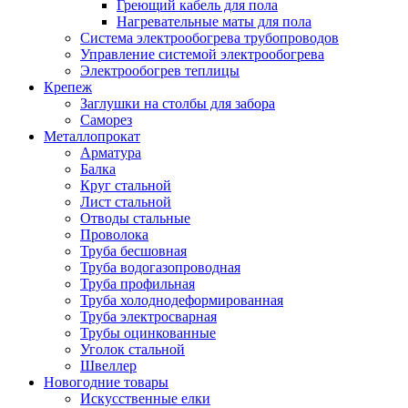
Греющий кабель для пола
Нагревательные маты для пола
Система электрообогрева трубопроводов
Управление системой электрообогрева
Электрообогрев теплицы
Крепеж
Заглушки на столбы для забора
Саморез
Металлопрокат
Арматура
Балка
Круг стальной
Лист стальной
Отводы стальные
Проволока
Труба бесшовная
Труба водогазопроводная
Труба профильная
Труба холоднодеформированная
Труба электросварная
Трубы оцинкованные
Уголок стальной
Швеллер
Новогодние товары
Искусственные елки