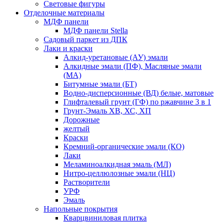
Световые фигуры
Отделочные материалы
МДФ панели
МДФ панели Stella
Садовый паркет из ДПК
Лаки и краски
Алкид-уретановые (АУ) эмали
Алкидные эмали (ПФ), Масляные эмали
(МА)
Битумные эмали (БТ)
Водно-дисперсионные (ВД) белые, матовые
Глифталевый грунт (ГФ) по ржавчине 3 в 1
Грунт-Эмаль ХВ, ХС, ХП
Дорожные
желтый
Краски
Кремний-органические эмали (КО)
Лаки
Меламиноалкидная эмаль (МЛ)
Нитро-целлюлозные эмали (НЦ)
Растворители
УРФ
Эмаль
Напольные покрытия
Кварцвиниловая плитка