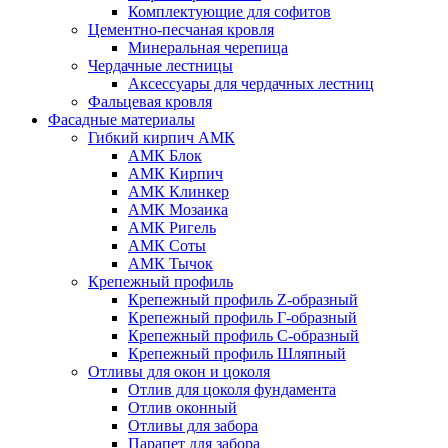
Комплектующие для софитов
Цементно-песчаная кровля
Минеральная черепица
Чердачные лестницы
Аксессуары для чердачных лестниц
Фальцевая кровля
Фасадные материалы
Гибкий кирпич АМК
АМК Блок
АМК Кирпич
АМК Клинкер
АМК Мозаика
АМК Ригель
АМК Соты
АМК Тычок
Крепежный профиль
Крепежный профиль Z-образный
Крепежный профиль Г-образный
Крепежный профиль С-образный
Крепежный профиль Шляпный
Отливы для окон и цоколя
Отлив для цоколя фундамента
Отлив оконный
Отливы для забора
Парапет для забора