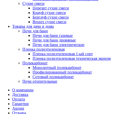
Сухие смеси
Церезит сухие смеси
Кнауф сухие смеси
Бергауф сухие смеси
Brozex сухие смеси
Товары для дачи и дома
Печи для бани
Печи для бани газовые
Печи для бани дровяные
Печи для бани электрические
Пленка полиэтиленовая
Пленка полиэтиленовая 1-ый сорт
Пленка полиэтиленовая техническая эконом
Поликарбонат
Монолитный поликарбонат
Профилированный поликарбонат
Сотовый поликарбонат
Печи отопительные
О компании
Доставка
Оплата
Гарантии
Акции
Отзывы