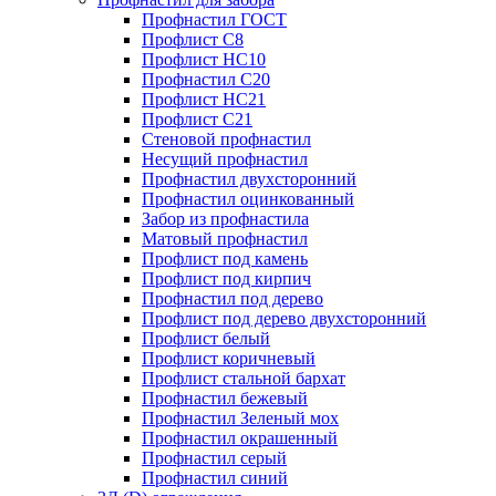
Профнастил ГОСТ
Профлист С8
Профлист НС10
Профнастил С20
Профлист НС21
Профлист С21
Стеновой профнастил
Несущий профнастил
Профнастил двухсторонний
Профнастил оцинкованный
Забор из профнастила
Матовый профнастил
Профлист под камень
Профлист под кирпич
Профнастил под дерево
Профлист под дерево двухсторонний
Профлист белый
Профлист коричневый
Профлист стальной бархат
Профнастил бежевый
Профнастил Зеленый мох
Профнастил окрашенный
Профнастил серый
Профнастил синий