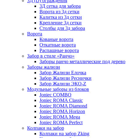
3Д (D) ограждения
3Д сетка для забора
Ворота из 3д сетки
Калитка из 3д сетки
Крепление 3д сетки
Столбы для 3д забора
Ворота
Кованые ворота
Откатные ворота
Распашные ворота
Забор в стиле «Ранчо»
Заборы ранчо металлические под дерево
Заборы жалюзи
Забор Жалюзи Елочка
Забор Жалюзи Реснички
Забор Жалюзи ЭКО-Z
Модульные заборы из блоков
Joniec COMBO
Joniec ROMA Classic
Joniec ROMA Diamond
Joniec ROMA Horizon
Joniec ROMA Mega
Joniec ROMA Perfect
Колпаки на забор
Колпаки на забор Zking