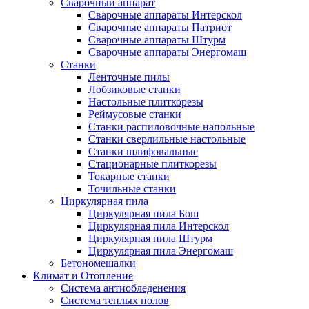
Сварочный аппарат
Сварочные аппараты Интерскол
Сварочные аппараты Патриот
Сварочные аппараты Штурм
Сварочные аппараты Энергомаш
Станки
Ленточные пилы
Лобзиковые станки
Настольные плиткорезы
Реймусовые станки
Станки распиловочные напольные
Станки сверлильные настольные
Станки шлифовальные
Стационарные плиткорезы
Токарные станки
Точильные станки
Циркулярная пила
Циркулярная пила Бош
Циркулярная пила Интерскол
Циркулярная пила Штурм
Циркулярная пила Энергомаш
Бетономешалки
Климат и Отопление
Система антиобледенения
Система теплых полов