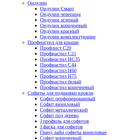
Ондулин
Ондулин Смарт
Ондулин черепица
Ондулин зеленый
Ондулин коричневый
Ондулин красный
Ондулин комплектующие
Профнастил для крыши
Профлист С20
Профнастил С21
Профнастил НС35
Профнастил С44
Профнастил Н60
Профнастил Н75
Профнастил белый
Профнастил коричневый
Софиты для подшивки кровли
Cофит перфорированный
Софит виниловый
Софит металлический
Софит под дерево
J профиль для софитов
J фаска для софитов
Гранд лайн софиты виниловые
Софит коричневый