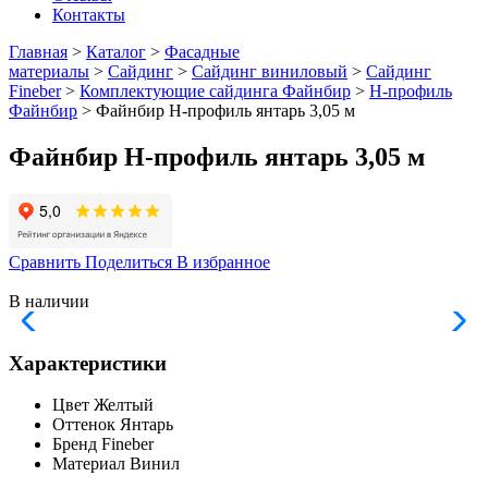
Контакты
Главная
>
Каталог
>
Фасадные
материалы
>
Сайдинг
>
Сайдинг виниловый
>
Сайдинг
Fineber
>
Комплектующие сайдинга Файнбир
>
Н-профиль
Файнбир
> Файнбир H-профиль янтарь 3,05 м
Файнбир H-профиль янтарь 3,05 м
Сравнить
Поделиться
В избранное
В наличии
Характеристики
Цвет
Желтый
Оттенок
Янтарь
Бренд
Fineber
Материал
Винил