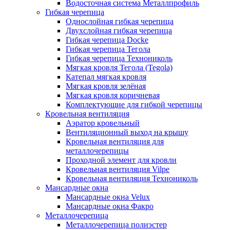
Водосточная система Металлпрофиль
Гибкая черепица
Однослойная гибкая черепица
Двухслойная гибкая черепица
Гибкая черепица Docke
Гибкая черепица Тегола
Гибкая черепица Технониколь
Мягкая кровля Тегола (Tegola)
Катепал мягкая кровля
Мягкая кровля зелёная
Мягкая кровля коричневая
Комплектующие для гибкой черепицы
Кровельная вентиляция
Аэратор кровельный
Вентиляционный выход на крышу
Кровельная вентиляция для
металлочерепицы
Проходной элемент для кровли
Кровельная вентиляция Vilpe
Кровельная вентиляция Технониколь
Мансардные окна
Мансардные окна Velux
Мансардные окна Факро
Металлочерепица
Металлочерепица полиэстер