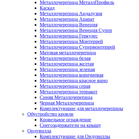
Металлочерепица МеталлПрофиль
Каскад
Металлочерепица Андалузия
Металлочерепица Арарат
Металлочерепица Венеция
Металлочерепица Венеция Супер
Металлочерепица Геркулес
Металлочерепица Монтеррей
Металлочерепица Супермонтеррей
Матовая металлочерепица
Металлочерепица белая
Металлочерепица желтая
Металлочерепица зеленая
Металлочерепица коричневая
Металлочерепица красное вино
Металлочерепица серая
Металлочерепица терракот
Синяя Металлочерепица
Черная Металлочерепица
Комплектующие для металлочерепицы
Обустройство кровли
Кровельное ограждение
Снегозадержатели на крышу
Ондувилла
Комплектующие для Ондувиллы