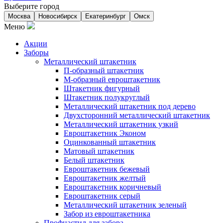
Выберите город
Москва
Новосибирск
Екатеринбург
Омск
Меню
Акции
Заборы
Металлический штакетник
П-образный штакетник
М-образный евроштакетник
Штакетник фигурный
Штакетник полукруглый
Металлический штакетник под дерево
Двухсторонний металлический штакетник
Металлический штакетник узкий
Евроштакетник Эконом
Оцинкованный штакетник
Матовый штакетник
Белый штакетник
Евроштакетник бежевый
Евроштакетник желтый
Евроштакетник коричневый
Евроштакетник серый
Металлический штакетник зеленый
Забор из евроштакетника
Профнастил для забора