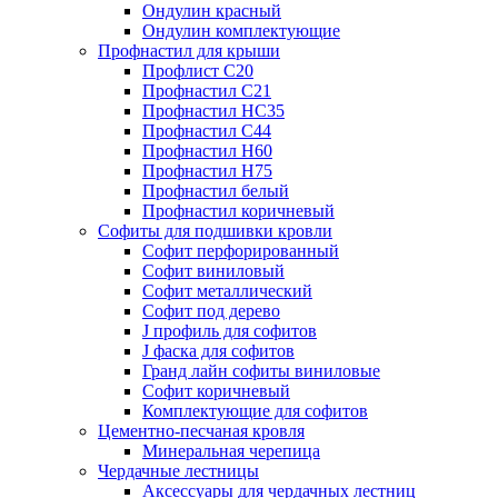
Ондулин красный
Ондулин комплектующие
Профнастил для крыши
Профлист С20
Профнастил С21
Профнастил НС35
Профнастил С44
Профнастил Н60
Профнастил Н75
Профнастил белый
Профнастил коричневый
Софиты для подшивки кровли
Cофит перфорированный
Софит виниловый
Софит металлический
Софит под дерево
J профиль для софитов
J фаска для софитов
Гранд лайн софиты виниловые
Софит коричневый
Комплектующие для софитов
Цементно-песчаная кровля
Минеральная черепица
Чердачные лестницы
Аксессуары для чердачных лестниц