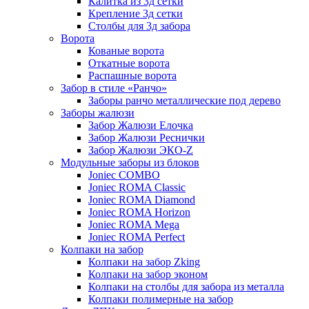
Калитка из 3д сетки
Крепление 3д сетки
Столбы для 3д забора
Ворота
Кованые ворота
Откатные ворота
Распашные ворота
Забор в стиле «Ранчо»
Заборы ранчо металлические под дерево
Заборы жалюзи
Забор Жалюзи Елочка
Забор Жалюзи Реснички
Забор Жалюзи ЭКО-Z
Модульные заборы из блоков
Joniec COMBO
Joniec ROMA Classic
Joniec ROMA Diamond
Joniec ROMA Horizon
Joniec ROMA Mega
Joniec ROMA Perfect
Колпаки на забор
Колпаки на забор Zking
Колпаки на забор эконом
Колпаки на столбы для забора из металла
Колпаки полимерные на забор