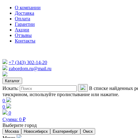
О компании
Доставка
Оплата
Гарантии
Акции
Отзывы
Контакты
+7 (343) 302-14-20
zabordom.ru@mail.ru
Каталог
Искать:
В списке найденных ре
тачскрином, используйте пролистывание или нажатие.
0
0
0
Сумма:
0
₽
Выберите город
Москва
Новосибирск
Екатеринбург
Омск
Меню