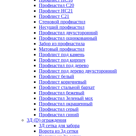
Профнастил С20
Профлист НС21
Профлист С21
Стеновой профнастил
Несущий профнастил
Профнастил двухсторонний
Профнастил оцинкованный
Забор из профнастила
Матовый профнастил
Профлист под камень
Профлист под кирпич
Профнастил под дерево
Профлист под дерево двухсторонний
Профлист белый
Профлист коричневый
Профлист стальной бархат
Профнастил бежевый
Профнастил Зеленый мох
Профнастил окрашенный
Профнастил серый
Профнастил синий
3Д (D) ограждения
3Д сетка для забора
Ворота из 3д сетки