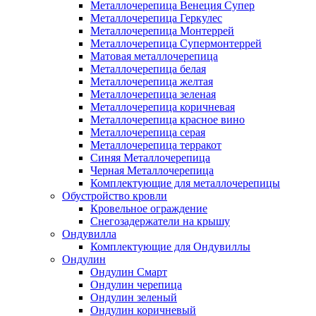
Металлочерепица Венеция Супер
Металлочерепица Геркулес
Металлочерепица Монтеррей
Металлочерепица Супермонтеррей
Матовая металлочерепица
Металлочерепица белая
Металлочерепица желтая
Металлочерепица зеленая
Металлочерепица коричневая
Металлочерепица красное вино
Металлочерепица серая
Металлочерепица терракот
Синяя Металлочерепица
Черная Металлочерепица
Комплектующие для металлочерепицы
Обустройство кровли
Кровельное ограждение
Снегозадержатели на крышу
Ондувилла
Комплектующие для Ондувиллы
Ондулин
Ондулин Смарт
Ондулин черепица
Ондулин зеленый
Ондулин коричневый