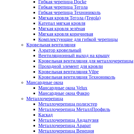
Гибкая черепица Docke
Гибкая черепица Тегола
Гибкая черепица Технониколь
Мягкая кровля Тегола (Tegola)
Катепал мягкая кровля
Мягкая кровля зелёная
Мягкая кровля коричневая
Комплектующие для гибкой черепицы
Кровельная вентиляция
Аэратор кровельный
Вентиляционный выход на крышу
Кровельная вентиляция для металлочерепицы
Проходной элемент для кровли
Кровельная вентиляция Vilpe
Кровельная вентиляция Технониколь
Мансардные окна
Мансардные окна Velux
Мансардные окна Факро
Металлочерепица
Металлочерепица полиэстер
Металлочерепица МеталлПрофиль
Каскад
Металлочерепица Андалузия
Металлочерепица Арарат
Металлочерепица Венеция