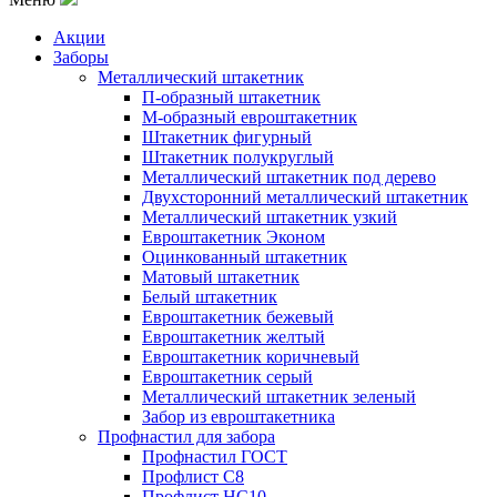
Акции
Заборы
Металлический штакетник
П-образный штакетник
М-образный евроштакетник
Штакетник фигурный
Штакетник полукруглый
Металлический штакетник под дерево
Двухсторонний металлический штакетник
Металлический штакетник узкий
Евроштакетник Эконом
Оцинкованный штакетник
Матовый штакетник
Белый штакетник
Евроштакетник бежевый
Евроштакетник желтый
Евроштакетник коричневый
Евроштакетник серый
Металлический штакетник зеленый
Забор из евроштакетника
Профнастил для забора
Профнастил ГОСТ
Профлист С8
Профлист НС10