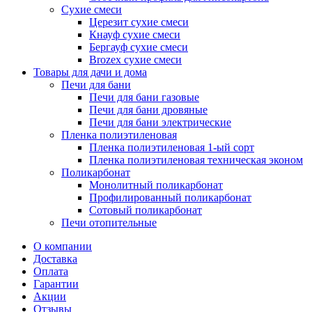
Сухие смеси
Церезит сухие смеси
Кнауф сухие смеси
Бергауф сухие смеси
Brozex сухие смеси
Товары для дачи и дома
Печи для бани
Печи для бани газовые
Печи для бани дровяные
Печи для бани электрические
Пленка полиэтиленовая
Пленка полиэтиленовая 1-ый сорт
Пленка полиэтиленовая техническая эконом
Поликарбонат
Монолитный поликарбонат
Профилированный поликарбонат
Сотовый поликарбонат
Печи отопительные
О компании
Доставка
Оплата
Гарантии
Акции
Отзывы