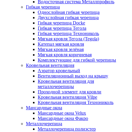
Водосточная система Металлпрофиль
Гибкая черепица
Однослойная гибкая черепица
Двухслойная гибкая черепица
Гибкая черепица Docke
Гибкая черепица Тегола
Гибкая черепица Технониколь
Мягкая кровля Тегола (Tegola)
Катепал мягкая кровля
Мягкая кровля зелёная
Мягкая кровля коричневая
Комплектующие для гибкой черепицы
Кровельная вентиляция
Аэратор кровельный
Вентиляционный выход на крышу
Кровельная вентиляция для
металлочерепицы
Проходной элемент для кровли
Кровельная вентиляция Vilpe
Кровельная вентиляция Технониколь
Мансардные окна
Мансардные окна Velux
Мансардные окна Факро
Металлочерепица
Металлочерепица полиэстер