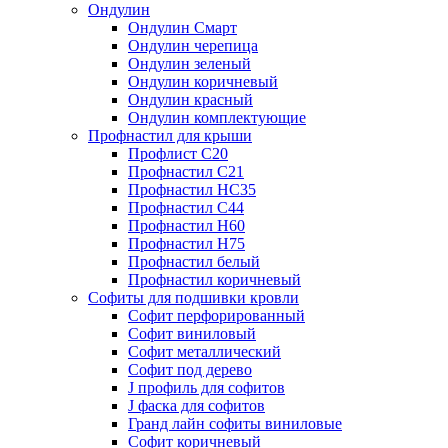
Ондулин
Ондулин Смарт
Ондулин черепица
Ондулин зеленый
Ондулин коричневый
Ондулин красный
Ондулин комплектующие
Профнастил для крыши
Профлист С20
Профнастил С21
Профнастил НС35
Профнастил С44
Профнастил Н60
Профнастил Н75
Профнастил белый
Профнастил коричневый
Софиты для подшивки кровли
Cофит перфорированный
Софит виниловый
Софит металлический
Софит под дерево
J профиль для софитов
J фаска для софитов
Гранд лайн софиты виниловые
Софит коричневый