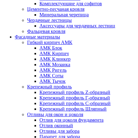
Комплектующие для софитов
Цементно-песчаная кровля
Минеральная черепица
Чердачные лестницы
Аксессуары для чердачных лестниц
Фальцевая кровля
Фасадные материалы
Гибкий кирпич АМК
АМК Блок
АМК Кирпич
АМК Клинкер
АМК Мозаика
АМК Ригель
АМК Соты
АМК Тычок
Крепежный профиль
Крепежный профиль Z-образный
Крепежный профиль Г-образный
Крепежный профиль С-образный
Крепежный профиль Шляпный
Отливы для окон и цоколя
Отлив для цоколя фундамента
Отлив оконный
Отливы для забора
Парапет для забора