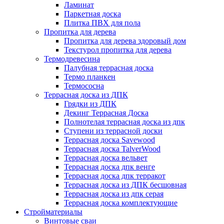
Ламинат
Паркетная доска
Плитка ПВХ для пола
Пропитка для дерева
Пропитка для дерева здоровый дом
Текстурол пропитка для дерева
Термодревесина
Палубная террасная доска
Термо планкен
Термососна
Террасная доска из ДПК
Грядки из ДПК
Декинг Террасная Доска
Полнотелая террасная доска из дпк
Ступени из террасной доски
Террасная доска Savewood
Террасная доска TalverWood
Террасная доска вельвет
Террасная доска дпк венге
Террасная доска дпк терракот
Террасная доска из ДПК бесшовная
Террасная доска из дпк серая
Террасная доска комплектующие
Стройматериалы
Винтовые сваи