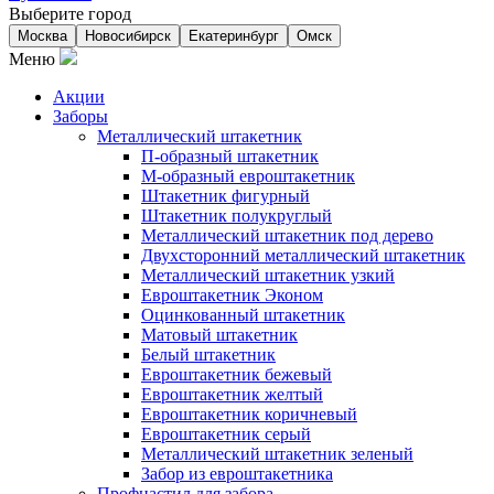
Выберите город
Москва
Новосибирск
Екатеринбург
Омск
Меню
Акции
Заборы
Металлический штакетник
П-образный штакетник
М-образный евроштакетник
Штакетник фигурный
Штакетник полукруглый
Металлический штакетник под дерево
Двухсторонний металлический штакетник
Металлический штакетник узкий
Евроштакетник Эконом
Оцинкованный штакетник
Матовый штакетник
Белый штакетник
Евроштакетник бежевый
Евроштакетник желтый
Евроштакетник коричневый
Евроштакетник серый
Металлический штакетник зеленый
Забор из евроштакетника
Профнастил для забора