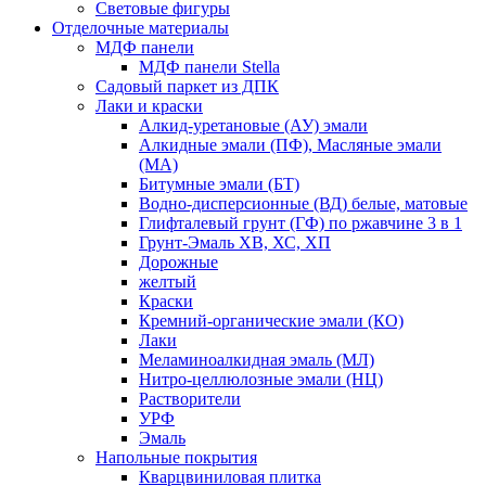
Световые фигуры
Отделочные материалы
МДФ панели
МДФ панели Stella
Садовый паркет из ДПК
Лаки и краски
Алкид-уретановые (АУ) эмали
Алкидные эмали (ПФ), Масляные эмали
(МА)
Битумные эмали (БТ)
Водно-дисперсионные (ВД) белые, матовые
Глифталевый грунт (ГФ) по ржавчине 3 в 1
Грунт-Эмаль ХВ, ХС, ХП
Дорожные
желтый
Краски
Кремний-органические эмали (КО)
Лаки
Меламиноалкидная эмаль (МЛ)
Нитро-целлюлозные эмали (НЦ)
Растворители
УРФ
Эмаль
Напольные покрытия
Кварцвиниловая плитка