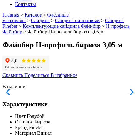
Контакты
Главная
>
Каталог
>
Фасадные
материалы
>
Сайдинг
>
Сайдинг виниловый
>
Сайдинг
Fineber
>
Комплектующие сайдинга Файнбир
>
Н-профиль
Файнбир
> Файнбир H-профиль бирюза 3,05 м
Файнбир H-профиль бирюза 3,05 м
Сравнить
Поделиться
В избранное
В наличии
Характеристики
Цвет
Голубой
Оттенок
Бирюза
Бренд
Fineber
Материал
Винил