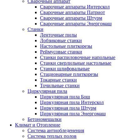
Сварочный аппарат
Сварочные аппараты Интерскол
Сварочные аппараты Патриот
Сварочные аппараты Штурм
Сварочные аппараты Энергомаш
Станки
Ленточные пилы
Лобзиковые станки
Настольные плиткорезы
Реймусовые станки
Станки распиловочные напольные
Станки сверлильные настольные
Станки шлифовальные
Стационарные плиткорезы
Токарные станки
Точильные станки
Циркулярная пила
Циркулярная пила Бош
Циркулярная пила Интерскол
Циркулярная пила Штурм
Циркулярная пила Энергомаш
Бетономешалки
Климат и Отопление
Система антиобледенения
Система теплых полов