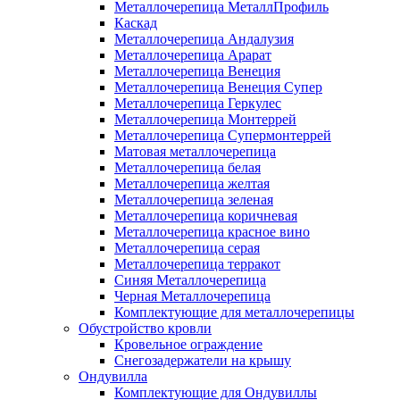
Металлочерепица МеталлПрофиль
Каскад
Металлочерепица Андалузия
Металлочерепица Арарат
Металлочерепица Венеция
Металлочерепица Венеция Супер
Металлочерепица Геркулес
Металлочерепица Монтеррей
Металлочерепица Супермонтеррей
Матовая металлочерепица
Металлочерепица белая
Металлочерепица желтая
Металлочерепица зеленая
Металлочерепица коричневая
Металлочерепица красное вино
Металлочерепица серая
Металлочерепица терракот
Синяя Металлочерепица
Черная Металлочерепица
Комплектующие для металлочерепицы
Обустройство кровли
Кровельное ограждение
Снегозадержатели на крышу
Ондувилла
Комплектующие для Ондувиллы