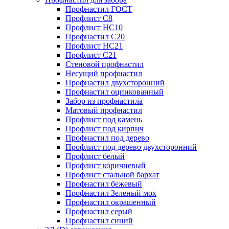
Профнастил ГОСТ
Профлист С8
Профлист НС10
Профнастил С20
Профлист НС21
Профлист С21
Стеновой профнастил
Несущий профнастил
Профнастил двухсторонний
Профнастил оцинкованный
Забор из профнастила
Матовый профнастил
Профлист под камень
Профлист под кирпич
Профнастил под дерево
Профлист под дерево двухсторонний
Профлист белый
Профлист коричневый
Профлист стальной бархат
Профнастил бежевый
Профнастил Зеленый мох
Профнастил окрашенный
Профнастил серый
Профнастил синий