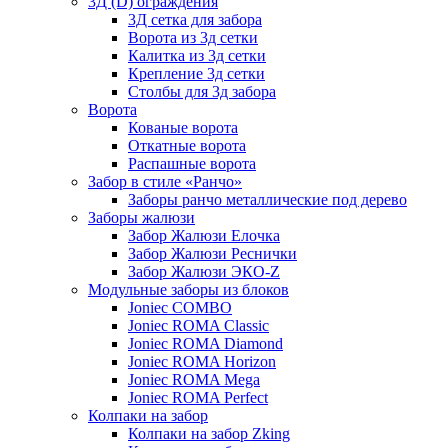
3Д (D) ограждения
3Д сетка для забора
Ворота из 3д сетки
Калитка из 3д сетки
Крепление 3д сетки
Столбы для 3д забора
Ворота
Кованые ворота
Откатные ворота
Распашные ворота
Забор в стиле «Ранчо»
Заборы ранчо металлические под дерево
Заборы жалюзи
Забор Жалюзи Елочка
Забор Жалюзи Реснички
Забор Жалюзи ЭКО-Z
Модульные заборы из блоков
Joniec COMBO
Joniec ROMA Classic
Joniec ROMA Diamond
Joniec ROMA Horizon
Joniec ROMA Mega
Joniec ROMA Perfect
Колпаки на забор
Колпаки на забор Zking