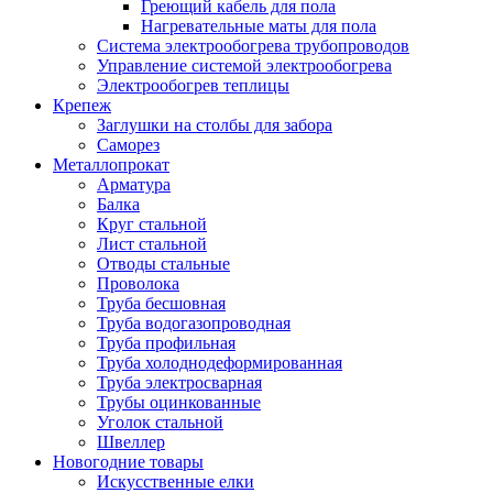
Греющий кабель для пола
Нагревательные маты для пола
Система электрообогрева трубопроводов
Управление системой электрообогрева
Электрообогрев теплицы
Крепеж
Заглушки на столбы для забора
Саморез
Металлопрокат
Арматура
Балка
Круг стальной
Лист стальной
Отводы стальные
Проволока
Труба бесшовная
Труба водогазопроводная
Труба профильная
Труба холоднодеформированная
Труба электросварная
Трубы оцинкованные
Уголок стальной
Швеллер
Новогодние товары
Искусственные елки