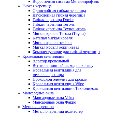
Водосточная система Металлпрофиль
Гибкая черепица
Однослойная гибкая черепица
Двухслойная гибкая черепица
Гибкая черепица Docke
Гибкая черепица Тегола
Гибкая черепица Технониколь
Мягкая кровля Тегола (Tegola)
Катепал мягкая кровля
Мягкая кровля зелёная
Мягкая кровля коричневая
Комплектующие для гибкой черепицы
Кровельная вентиляция
Аэратор кровельный
Вентиляционный выход на крышу
Кровельная вентиляция для
металлочерепицы
Проходной элемент для кровли
Кровельная вентиляция Vilpe
Кровельная вентиляция Технониколь
Мансардные окна
Мансардные окна Velux
Мансардные окна Факро
Металлочерепица
Металлочерепица полиэстер