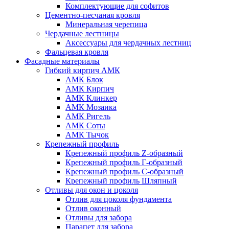
Комплектующие для софитов
Цементно-песчаная кровля
Минеральная черепица
Чердачные лестницы
Аксессуары для чердачных лестниц
Фальцевая кровля
Фасадные материалы
Гибкий кирпич АМК
АМК Блок
АМК Кирпич
АМК Клинкер
АМК Мозаика
АМК Ригель
АМК Соты
АМК Тычок
Крепежный профиль
Крепежный профиль Z-образный
Крепежный профиль Г-образный
Крепежный профиль С-образный
Крепежный профиль Шляпный
Отливы для окон и цоколя
Отлив для цоколя фундамента
Отлив оконный
Отливы для забора
Парапет для забора