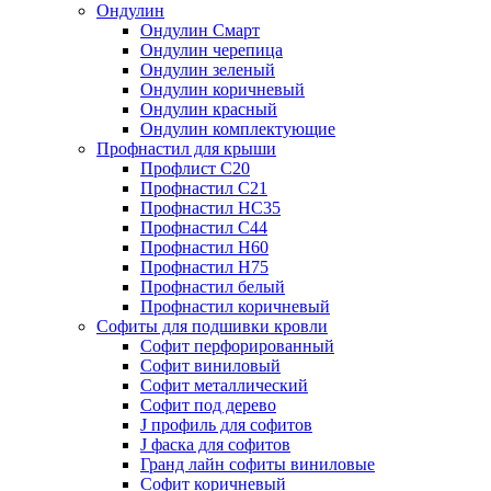
Ондулин
Ондулин Смарт
Ондулин черепица
Ондулин зеленый
Ондулин коричневый
Ондулин красный
Ондулин комплектующие
Профнастил для крыши
Профлист С20
Профнастил С21
Профнастил НС35
Профнастил С44
Профнастил Н60
Профнастил Н75
Профнастил белый
Профнастил коричневый
Софиты для подшивки кровли
Cофит перфорированный
Софит виниловый
Софит металлический
Софит под дерево
J профиль для софитов
J фаска для софитов
Гранд лайн софиты виниловые
Софит коричневый