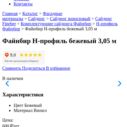
Контакты
Главная
>
Каталог
>
Фасадные
материалы
>
Сайдинг
>
Сайдинг виниловый
>
Сайдинг
Fineber
>
Комплектующие сайдинга Файнбир
>
Н-профиль
Файнбир
> Файнбир H-профиль бежевый 3,05 м
Файнбир H-профиль бежевый 3,05 м
Сравнить
Поделиться
В избранное
В наличии
Характеристики
Цвет
Бежевый
Материал
Винил
Цена:
600 ₽/шт