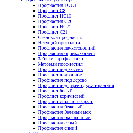
Профнастил ГОСТ
Профлист С8
Профлист НС10
Профнастил С20
Профлист НС21
Профлист С21
Стеновой профнастил
Несущий профнастил
Профнастил двухсторонний
Профнастил оцинкованный
Забор из профнастила
Матовый профнастил
Профлист под камень
Профлист под кирпич
Профнастил под дерево
Профлист под дерево двухсторонний
Профлист белый
Профлист коричневый
Профлист стальной бархат
Профнастил бежевый
Профнастил Зеленый мох
Профнастил окрашенный
Профнастил серый
Профнастил синий