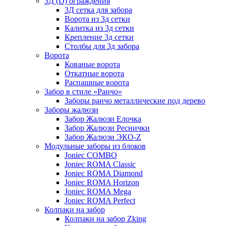
3Д (D) ограждения
3Д сетка для забора
Ворота из 3д сетки
Калитка из 3д сетки
Крепление 3д сетки
Столбы для 3д забора
Ворота
Кованые ворота
Откатные ворота
Распашные ворота
Забор в стиле «Ранчо»
Заборы ранчо металлические под дерево
Заборы жалюзи
Забор Жалюзи Елочка
Забор Жалюзи Реснички
Забор Жалюзи ЭКО-Z
Модульные заборы из блоков
Joniec COMBO
Joniec ROMA Classic
Joniec ROMA Diamond
Joniec ROMA Horizon
Joniec ROMA Mega
Joniec ROMA Perfect
Колпаки на забор
Колпаки на забор Zking