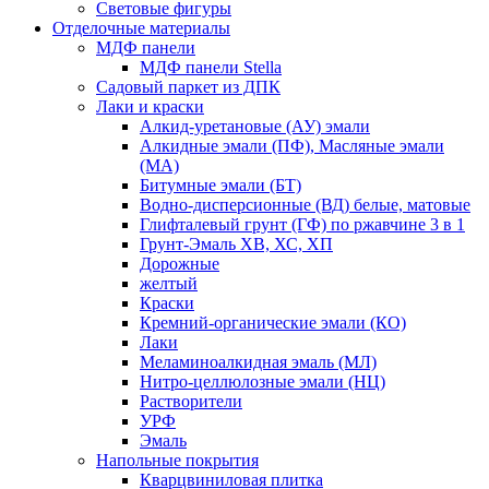
Световые фигуры
Отделочные материалы
МДФ панели
МДФ панели Stella
Садовый паркет из ДПК
Лаки и краски
Алкид-уретановые (АУ) эмали
Алкидные эмали (ПФ), Масляные эмали
(МА)
Битумные эмали (БТ)
Водно-дисперсионные (ВД) белые, матовые
Глифталевый грунт (ГФ) по ржавчине 3 в 1
Грунт-Эмаль ХВ, ХС, ХП
Дорожные
желтый
Краски
Кремний-органические эмали (КО)
Лаки
Меламиноалкидная эмаль (МЛ)
Нитро-целлюлозные эмали (НЦ)
Растворители
УРФ
Эмаль
Напольные покрытия
Кварцвиниловая плитка