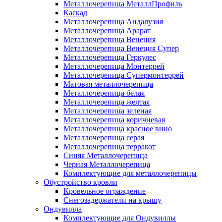
Металлочерепица МеталлПрофиль
Каскад
Металлочерепица Андалузия
Металлочерепица Арарат
Металлочерепица Венеция
Металлочерепица Венеция Супер
Металлочерепица Геркулес
Металлочерепица Монтеррей
Металлочерепица Супермонтеррей
Матовая металлочерепица
Металлочерепица белая
Металлочерепица желтая
Металлочерепица зеленая
Металлочерепица коричневая
Металлочерепица красное вино
Металлочерепица серая
Металлочерепица терракот
Синяя Металлочерепица
Черная Металлочерепица
Комплектующие для металлочерепицы
Обустройство кровли
Кровельное ограждение
Снегозадержатели на крышу
Ондувилла
Комплектующие для Ондувиллы