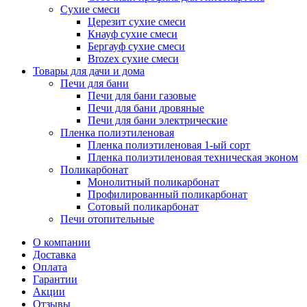
Сухие смеси
Церезит сухие смеси
Кнауф сухие смеси
Бергауф сухие смеси
Brozex сухие смеси
Товары для дачи и дома
Печи для бани
Печи для бани газовые
Печи для бани дровяные
Печи для бани электрические
Пленка полиэтиленовая
Пленка полиэтиленовая 1-ый сорт
Пленка полиэтиленовая техническая эконом
Поликарбонат
Монолитный поликарбонат
Профилированный поликарбонат
Сотовый поликарбонат
Печи отопительные
О компании
Доставка
Оплата
Гарантии
Акции
Отзывы