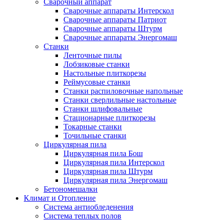
Сварочный аппарат
Сварочные аппараты Интерскол
Сварочные аппараты Патриот
Сварочные аппараты Штурм
Сварочные аппараты Энергомаш
Станки
Ленточные пилы
Лобзиковые станки
Настольные плиткорезы
Реймусовые станки
Станки распиловочные напольные
Станки сверлильные настольные
Станки шлифовальные
Стационарные плиткорезы
Токарные станки
Точильные станки
Циркулярная пила
Циркулярная пила Бош
Циркулярная пила Интерскол
Циркулярная пила Штурм
Циркулярная пила Энергомаш
Бетономешалки
Климат и Отопление
Система антиобледенения
Система теплых полов