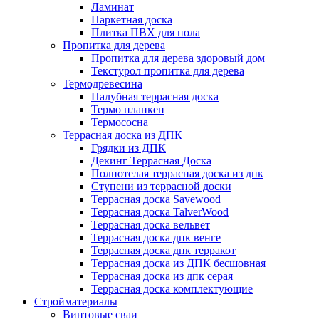
Ламинат
Паркетная доска
Плитка ПВХ для пола
Пропитка для дерева
Пропитка для дерева здоровый дом
Текстурол пропитка для дерева
Термодревесина
Палубная террасная доска
Термо планкен
Термососна
Террасная доска из ДПК
Грядки из ДПК
Декинг Террасная Доска
Полнотелая террасная доска из дпк
Ступени из террасной доски
Террасная доска Savewood
Террасная доска TalverWood
Террасная доска вельвет
Террасная доска дпк венге
Террасная доска дпк терракот
Террасная доска из ДПК бесшовная
Террасная доска из дпк серая
Террасная доска комплектующие
Стройматериалы
Винтовые сваи