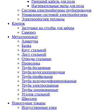
Греющий кабель для пола
Нагревательные маты для пола
Система электрообогрева трубопроводов
Управление системой электрообогрева
Электрообогрев теплицы
Крепеж
Заглушки на столбы для забора
Саморез
Металлопрокат
Арматура
Балка
Круг стальной
Лист стальной
Отводы стальные
Проволока
Труба бесшовная
Труба водогазопроводная
Труба профильная
Труба холоднодеформированная
Труба электросварная
Трубы оцинкованные
Уголок стальной
Швеллер
Новогодние товары
Искусственные елки