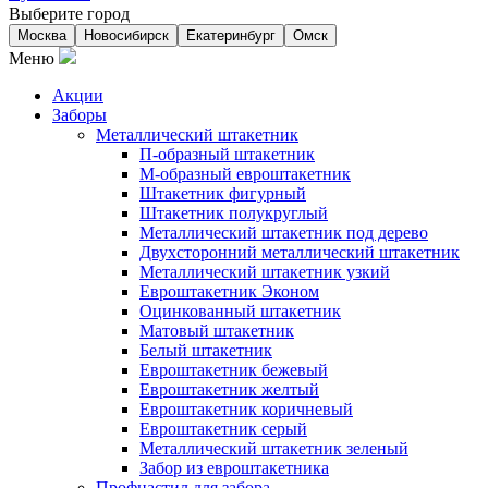
Выберите город
Москва
Новосибирск
Екатеринбург
Омск
Меню
Акции
Заборы
Металлический штакетник
П-образный штакетник
М-образный евроштакетник
Штакетник фигурный
Штакетник полукруглый
Металлический штакетник под дерево
Двухсторонний металлический штакетник
Металлический штакетник узкий
Евроштакетник Эконом
Оцинкованный штакетник
Матовый штакетник
Белый штакетник
Евроштакетник бежевый
Евроштакетник желтый
Евроштакетник коричневый
Евроштакетник серый
Металлический штакетник зеленый
Забор из евроштакетника
Профнастил для забора