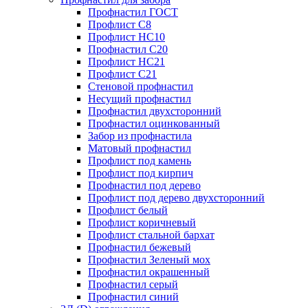
Профнастил ГОСТ
Профлист С8
Профлист НС10
Профнастил С20
Профлист НС21
Профлист С21
Стеновой профнастил
Несущий профнастил
Профнастил двухсторонний
Профнастил оцинкованный
Забор из профнастила
Матовый профнастил
Профлист под камень
Профлист под кирпич
Профнастил под дерево
Профлист под дерево двухсторонний
Профлист белый
Профлист коричневый
Профлист стальной бархат
Профнастил бежевый
Профнастил Зеленый мох
Профнастил окрашенный
Профнастил серый
Профнастил синий