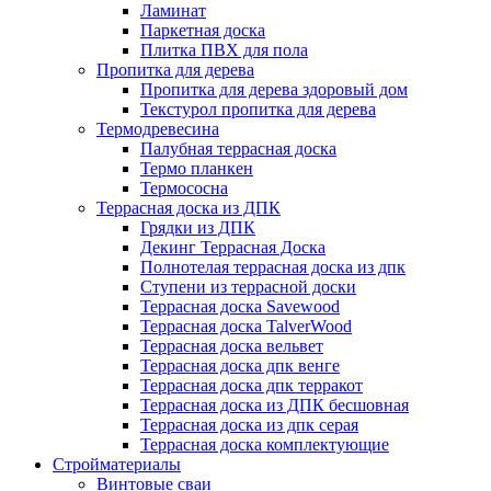
Ламинат
Паркетная доска
Плитка ПВХ для пола
Пропитка для дерева
Пропитка для дерева здоровый дом
Текстурол пропитка для дерева
Термодревесина
Палубная террасная доска
Термо планкен
Термососна
Террасная доска из ДПК
Грядки из ДПК
Декинг Террасная Доска
Полнотелая террасная доска из дпк
Ступени из террасной доски
Террасная доска Savewood
Террасная доска TalverWood
Террасная доска вельвет
Террасная доска дпк венге
Террасная доска дпк терракот
Террасная доска из ДПК бесшовная
Террасная доска из дпк серая
Террасная доска комплектующие
Стройматериалы
Винтовые сваи