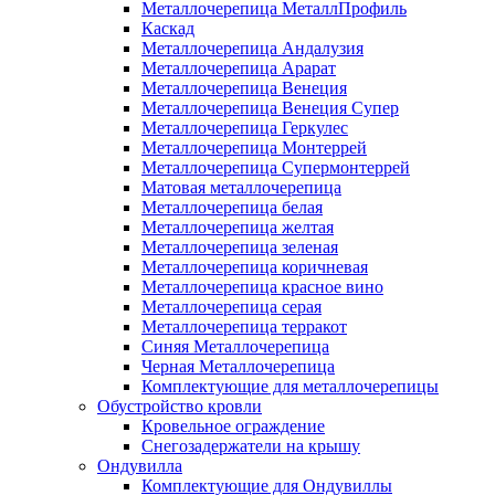
Металлочерепица МеталлПрофиль
Каскад
Металлочерепица Андалузия
Металлочерепица Арарат
Металлочерепица Венеция
Металлочерепица Венеция Супер
Металлочерепица Геркулес
Металлочерепица Монтеррей
Металлочерепица Супермонтеррей
Матовая металлочерепица
Металлочерепица белая
Металлочерепица желтая
Металлочерепица зеленая
Металлочерепица коричневая
Металлочерепица красное вино
Металлочерепица серая
Металлочерепица терракот
Синяя Металлочерепица
Черная Металлочерепица
Комплектующие для металлочерепицы
Обустройство кровли
Кровельное ограждение
Снегозадержатели на крышу
Ондувилла
Комплектующие для Ондувиллы