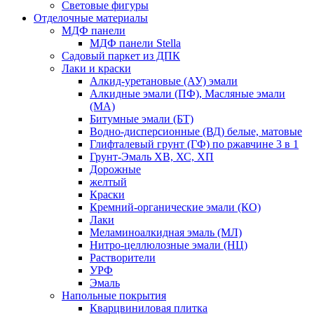
Световые фигуры
Отделочные материалы
МДФ панели
МДФ панели Stella
Садовый паркет из ДПК
Лаки и краски
Алкид-уретановые (АУ) эмали
Алкидные эмали (ПФ), Масляные эмали
(МА)
Битумные эмали (БТ)
Водно-дисперсионные (ВД) белые, матовые
Глифталевый грунт (ГФ) по ржавчине 3 в 1
Грунт-Эмаль ХВ, ХС, ХП
Дорожные
желтый
Краски
Кремний-органические эмали (КО)
Лаки
Меламиноалкидная эмаль (МЛ)
Нитро-целлюлозные эмали (НЦ)
Растворители
УРФ
Эмаль
Напольные покрытия
Кварцвиниловая плитка