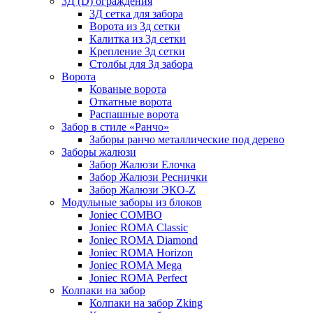
3Д (D) ограждения
3Д сетка для забора
Ворота из 3д сетки
Калитка из 3д сетки
Крепление 3д сетки
Столбы для 3д забора
Ворота
Кованые ворота
Откатные ворота
Распашные ворота
Забор в стиле «Ранчо»
Заборы ранчо металлические под дерево
Заборы жалюзи
Забор Жалюзи Елочка
Забор Жалюзи Реснички
Забор Жалюзи ЭКО-Z
Модульные заборы из блоков
Joniec COMBO
Joniec ROMA Classic
Joniec ROMA Diamond
Joniec ROMA Horizon
Joniec ROMA Mega
Joniec ROMA Perfect
Колпаки на забор
Колпаки на забор Zking