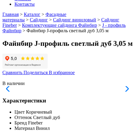
Контакты
Главная
>
Каталог
>
Фасадные
материалы
>
Сайдинг
>
Сайдинг виниловый
>
Сайдинг
Fineber
>
Комплектующие сайдинга Файнбир
>
J - профиль
Файнбир
> Файнбир J-профиль светлый дуб 3,05 м
Файнбир J-профиль светлый дуб 3,05 м
Сравнить
Поделиться
В избранное
В наличии
Характеристики
Цвет
Коричневый
Оттенок
Светлый дуб
Бренд
Fineber
Материал
Винил