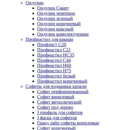
Ондулин
Ондулин Смарт
Ондулин черепица
Ондулин зеленый
Ондулин коричневый
Ондулин красный
Ондулин комплектующие
Профнастил для крыши
Профлист С20
Профнастил С21
Профнастил НС35
Профнастил С44
Профнастил Н60
Профнастил Н75
Профнастил белый
Профнастил коричневый
Софиты для подшивки кровли
Cофит перфорированный
Софит виниловый
Софит металлический
Софит под дерево
J профиль для софитов
J фаска для софитов
Гранд лайн софиты виниловые
Софит коричневый