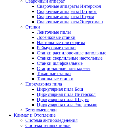
Сварочный аппарат
Сварочные аппараты Интерскол
Сварочные аппараты Патриот
Сварочные аппараты Штурм
Сварочные аппараты Энергомаш
Станки
Ленточные пилы
Лобзиковые станки
Настольные плиткорезы
Реймусовые станки
Станки распиловочные напольные
Станки сверлильные настольные
Станки шлифовальные
Стационарные плиткорезы
Токарные станки
Точильные станки
Циркулярная пила
Циркулярная пила Бош
Циркулярная пила Интерскол
Циркулярная пила Штурм
Циркулярная пила Энергомаш
Бетономешалки
Климат и Отопление
Система антиобледенения
Система теплых полов