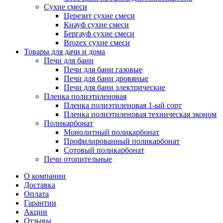
Сухие смеси
Церезит сухие смеси
Кнауф сухие смеси
Бергауф сухие смеси
Brozex сухие смеси
Товары для дачи и дома
Печи для бани
Печи для бани газовые
Печи для бани дровяные
Печи для бани электрические
Пленка полиэтиленовая
Пленка полиэтиленовая 1-ый сорт
Пленка полиэтиленовая техническая эконом
Поликарбонат
Монолитный поликарбонат
Профилированный поликарбонат
Сотовый поликарбонат
Печи отопительные
О компании
Доставка
Оплата
Гарантии
Акции
Отзывы