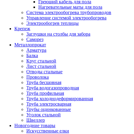
Греющий кабель для пола
Нагревательные маты для пола
Система электрообогрева трубопроводов
Управление системой электрообогрева
Электрообогрев теплицы
Крепеж
Заглушки на столбы для забора
Саморез
Металлопрокат
Арматура
Балка
Круг стальной
Лист стальной
Отводы стальные
Проволока
Труба бесшовная
Труба водогазопроводная
Труба профильная
Труба холоднодеформированная
Труба электросварная
Трубы оцинкованные
Уголок стальной
Швеллер
Новогодние товары
Искусственные елки