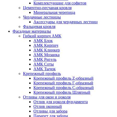
Комплектующие для софитов
Цементно-песчаная кровля
Минеральная черепица
Чердачные лестницы
Аксессуары для чердачных лестниц
Фальцевая кровля
Фасадные материалы
Гибкий кирпич АМК
АМК Блок
АМК Кирпич
АМК Клинкер
АМК Мозаика
АМК Ригель
АМК Соты
АМК Тычок
Крепежный профиль
Крепежный профиль Z-образный
Крепежный профиль Г-образный
Крепежный профиль С-образный
Крепежный профиль Шляпный
Отливы для окон и цоколя
Отлив для цоколя фундамента
Отлив оконный
Отливы для забора
Парапет для забора