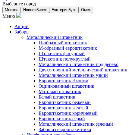
Выберите город
Москва
Новосибирск
Екатеринбург
Омск
Меню
Акции
Заборы
Металлический штакетник
П-образный штакетник
М-образный евроштакетник
Штакетник фигурный
Штакетник полукруглый
Металлический штакетник под дерево
Двухсторонний металлический штакетник
Металлический штакетник узкий
Евроштакетник Эконом
Оцинкованный штакетник
Матовый штакетник
Белый штакетник
Евроштакетник бежевый
Евроштакетник желтый
Евроштакетник коричневый
Евроштакетник серый
Металлический штакетник зеленый
Забор из евроштакетника
Профнастил для забора