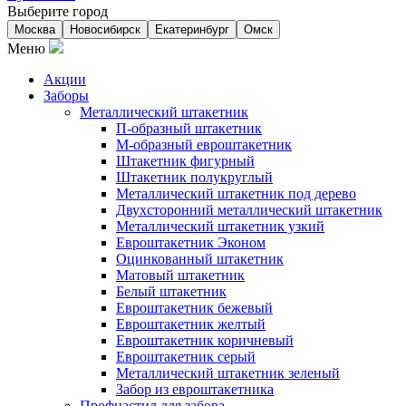
Выберите город
Москва
Новосибирск
Екатеринбург
Омск
Меню
Акции
Заборы
Металлический штакетник
П-образный штакетник
М-образный евроштакетник
Штакетник фигурный
Штакетник полукруглый
Металлический штакетник под дерево
Двухсторонний металлический штакетник
Металлический штакетник узкий
Евроштакетник Эконом
Оцинкованный штакетник
Матовый штакетник
Белый штакетник
Евроштакетник бежевый
Евроштакетник желтый
Евроштакетник коричневый
Евроштакетник серый
Металлический штакетник зеленый
Забор из евроштакетника
Профнастил для забора