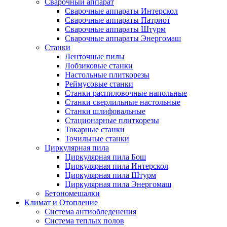
Сварочный аппарат
Сварочные аппараты Интерскол
Сварочные аппараты Патриот
Сварочные аппараты Штурм
Сварочные аппараты Энергомаш
Станки
Ленточные пилы
Лобзиковые станки
Настольные плиткорезы
Реймусовые станки
Станки распиловочные напольные
Станки сверлильные настольные
Станки шлифовальные
Стационарные плиткорезы
Токарные станки
Точильные станки
Циркулярная пила
Циркулярная пила Бош
Циркулярная пила Интерскол
Циркулярная пила Штурм
Циркулярная пила Энергомаш
Бетономешалки
Климат и Отопление
Система антиобледенения
Система теплых полов