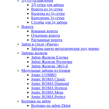
3Д (D) ограждения
3Д сетка для забора
Ворота из 3д сетки
Калитка из 3д сетки
Крепление 3д сетки
Столбы для 3д забора
Ворота
Кованые ворота
Откатные ворота
Распашные ворота
Забор в стиле «Ранчо»
Заборы ранчо металлические под дерево
Заборы жалюзи
Забор Жалюзи Елочка
Забор Жалюзи Реснички
Забор Жалюзи ЭКО-Z
Модульные заборы из блоков
Joniec COMBO
Joniec ROMA Classic
Joniec ROMA Diamond
Joniec ROMA Horizon
Joniec ROMA Mega
Joniec ROMA Perfect
Колпаки на забор
Колпаки на забор Zking