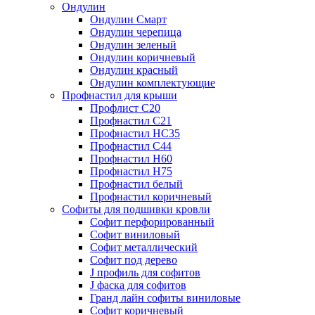
Ондулин
Ондулин Смарт
Ондулин черепица
Ондулин зеленый
Ондулин коричневый
Ондулин красный
Ондулин комплектующие
Профнастил для крыши
Профлист С20
Профнастил С21
Профнастил НС35
Профнастил С44
Профнастил Н60
Профнастил Н75
Профнастил белый
Профнастил коричневый
Софиты для подшивки кровли
Cофит перфорированный
Софит виниловый
Софит металлический
Софит под дерево
J профиль для софитов
J фаска для софитов
Гранд лайн софиты виниловые
Софит коричневый