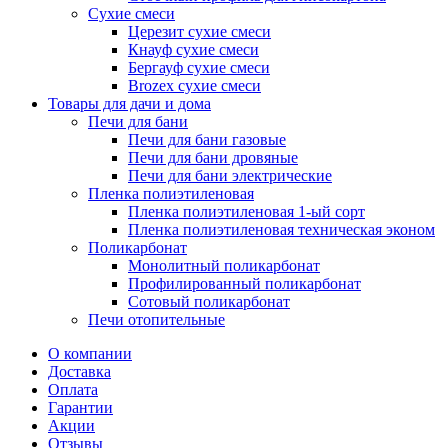
Сухие смеси
Церезит сухие смеси
Кнауф сухие смеси
Бергауф сухие смеси
Brozex сухие смеси
Товары для дачи и дома
Печи для бани
Печи для бани газовые
Печи для бани дровяные
Печи для бани электрические
Пленка полиэтиленовая
Пленка полиэтиленовая 1-ый сорт
Пленка полиэтиленовая техническая эконом
Поликарбонат
Монолитный поликарбонат
Профилированный поликарбонат
Сотовый поликарбонат
Печи отопительные
О компании
Доставка
Оплата
Гарантии
Акции
Отзывы