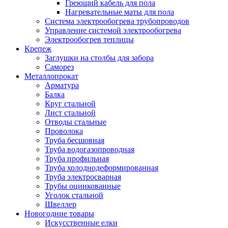
Греющий кабель для пола
Нагревательные маты для пола
Система электрообогрева трубопроводов
Управление системой электрообогрева
Электрообогрев теплицы
Крепеж
Заглушки на столбы для забора
Саморез
Металлопрокат
Арматура
Балка
Круг стальной
Лист стальной
Отводы стальные
Проволока
Труба бесшовная
Труба водогазопроводная
Труба профильная
Труба холоднодеформированная
Труба электросварная
Трубы оцинкованные
Уголок стальной
Швеллер
Новогодние товары
Искусственные елки