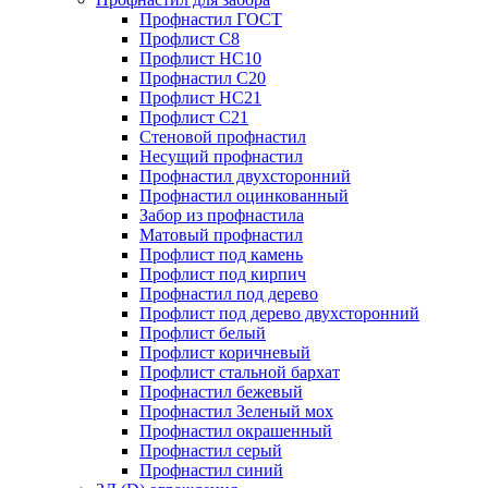
Профнастил ГОСТ
Профлист С8
Профлист НС10
Профнастил С20
Профлист НС21
Профлист С21
Стеновой профнастил
Несущий профнастил
Профнастил двухсторонний
Профнастил оцинкованный
Забор из профнастила
Матовый профнастил
Профлист под камень
Профлист под кирпич
Профнастил под дерево
Профлист под дерево двухсторонний
Профлист белый
Профлист коричневый
Профлист стальной бархат
Профнастил бежевый
Профнастил Зеленый мох
Профнастил окрашенный
Профнастил серый
Профнастил синий