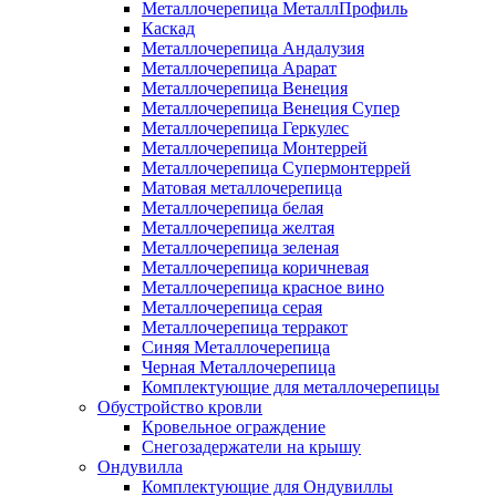
Металлочерепица МеталлПрофиль
Каскад
Металлочерепица Андалузия
Металлочерепица Арарат
Металлочерепица Венеция
Металлочерепица Венеция Супер
Металлочерепица Геркулес
Металлочерепица Монтеррей
Металлочерепица Супермонтеррей
Матовая металлочерепица
Металлочерепица белая
Металлочерепица желтая
Металлочерепица зеленая
Металлочерепица коричневая
Металлочерепица красное вино
Металлочерепица серая
Металлочерепица терракот
Синяя Металлочерепица
Черная Металлочерепица
Комплектующие для металлочерепицы
Обустройство кровли
Кровельное ограждение
Снегозадержатели на крышу
Ондувилла
Комплектующие для Ондувиллы