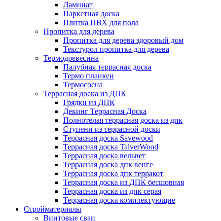
Ламинат
Паркетная доска
Плитка ПВХ для пола
Пропитка для дерева
Пропитка для дерева здоровый дом
Текстурол пропитка для дерева
Термодревесина
Палубная террасная доска
Термо планкен
Термососна
Террасная доска из ДПК
Грядки из ДПК
Декинг Террасная Доска
Полнотелая террасная доска из дпк
Ступени из террасной доски
Террасная доска Savewood
Террасная доска TalverWood
Террасная доска вельвет
Террасная доска дпк венге
Террасная доска дпк терракот
Террасная доска из ДПК бесшовная
Террасная доска из дпк серая
Террасная доска комплектующие
Стройматериалы
Винтовые сваи