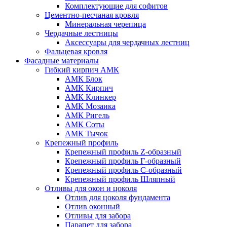
Комплектующие для софитов
Цементно-песчаная кровля
Минеральная черепица
Чердачные лестницы
Аксессуары для чердачных лестниц
Фальцевая кровля
Фасадные материалы
Гибкий кирпич АМК
АМК Блок
АМК Кирпич
АМК Клинкер
АМК Мозаика
АМК Ригель
АМК Соты
АМК Тычок
Крепежный профиль
Крепежный профиль Z-образный
Крепежный профиль Г-образный
Крепежный профиль С-образный
Крепежный профиль Шляпный
Отливы для окон и цоколя
Отлив для цоколя фундамента
Отлив оконный
Отливы для забора
Парапет для забора