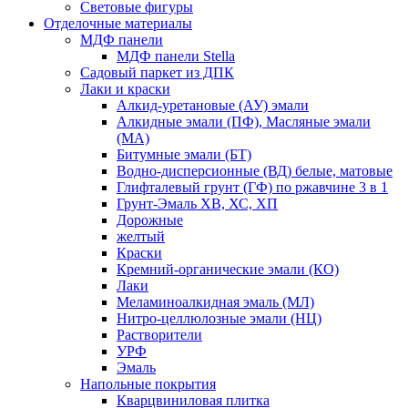
Световые фигуры
Отделочные материалы
МДФ панели
МДФ панели Stella
Садовый паркет из ДПК
Лаки и краски
Алкид-уретановые (АУ) эмали
Алкидные эмали (ПФ), Масляные эмали
(МА)
Битумные эмали (БТ)
Водно-дисперсионные (ВД) белые, матовые
Глифталевый грунт (ГФ) по ржавчине 3 в 1
Грунт-Эмаль ХВ, ХС, ХП
Дорожные
желтый
Краски
Кремний-органические эмали (КО)
Лаки
Меламиноалкидная эмаль (МЛ)
Нитро-целлюлозные эмали (НЦ)
Растворители
УРФ
Эмаль
Напольные покрытия
Кварцвиниловая плитка