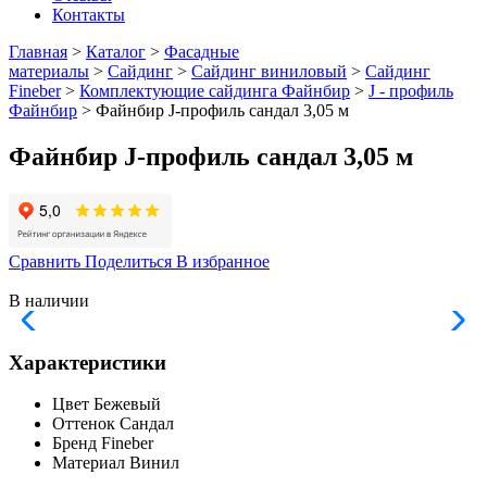
Контакты
Главная
>
Каталог
>
Фасадные
материалы
>
Сайдинг
>
Сайдинг виниловый
>
Сайдинг
Fineber
>
Комплектующие сайдинга Файнбир
>
J - профиль
Файнбир
> Файнбир J-профиль сандал 3,05 м
Файнбир J-профиль сандал 3,05 м
Сравнить
Поделиться
В избранное
В наличии
Характеристики
Цвет
Бежевый
Оттенок
Сандал
Бренд
Fineber
Материал
Винил