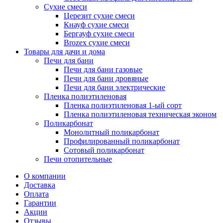
Сухие смеси
Церезит сухие смеси
Кнауф сухие смеси
Бергауф сухие смеси
Brozex сухие смеси
Товары для дачи и дома
Печи для бани
Печи для бани газовые
Печи для бани дровяные
Печи для бани электрические
Пленка полиэтиленовая
Пленка полиэтиленовая 1-ый сорт
Пленка полиэтиленовая техническая эконом
Поликарбонат
Монолитный поликарбонат
Профилированный поликарбонат
Сотовый поликарбонат
Печи отопительные
О компании
Доставка
Оплата
Гарантии
Акции
Отзывы