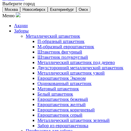
Выберите город
Москва
Новосибирск
Екатеринбург
Омск
Меню
Акции
Заборы
Металлический штакетник
П-образный штакетник
М-образный евроштакетник
Штакетник фигурный
Штакетник полукруглый
Металлический штакетник под дерево
Двухсторонний металлический штакетник
Металлический штакетник узкий
Евроштакетник Эконом
Оцинкованный штакетник
Матовый штакетник
Белый штакетник
Евроштакетник бежевый
Евроштакетник желтый
Евроштакетник коричневый
Евроштакетник серый
Металлический штакетник зеленый
Забор из евроштакетника
Профнастил для забора