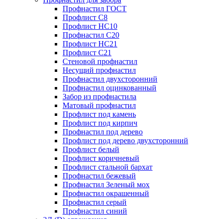
Профнастил ГОСТ
Профлист С8
Профлист НС10
Профнастил С20
Профлист НС21
Профлист С21
Стеновой профнастил
Несущий профнастил
Профнастил двухсторонний
Профнастил оцинкованный
Забор из профнастила
Матовый профнастил
Профлист под камень
Профлист под кирпич
Профнастил под дерево
Профлист под дерево двухсторонний
Профлист белый
Профлист коричневый
Профлист стальной бархат
Профнастил бежевый
Профнастил Зеленый мох
Профнастил окрашенный
Профнастил серый
Профнастил синий