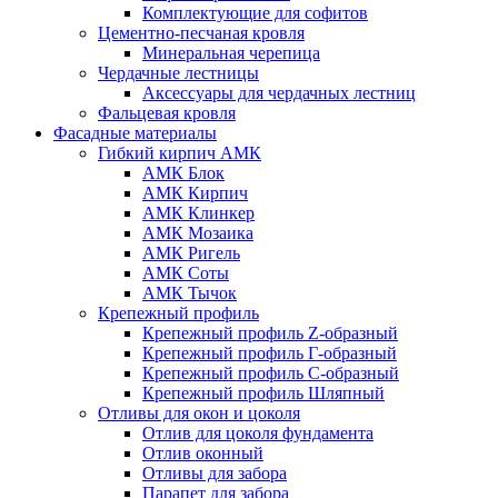
Комплектующие для софитов
Цементно-песчаная кровля
Минеральная черепица
Чердачные лестницы
Аксессуары для чердачных лестниц
Фальцевая кровля
Фасадные материалы
Гибкий кирпич АМК
АМК Блок
АМК Кирпич
АМК Клинкер
АМК Мозаика
АМК Ригель
АМК Соты
АМК Тычок
Крепежный профиль
Крепежный профиль Z-образный
Крепежный профиль Г-образный
Крепежный профиль С-образный
Крепежный профиль Шляпный
Отливы для окон и цоколя
Отлив для цоколя фундамента
Отлив оконный
Отливы для забора
Парапет для забора