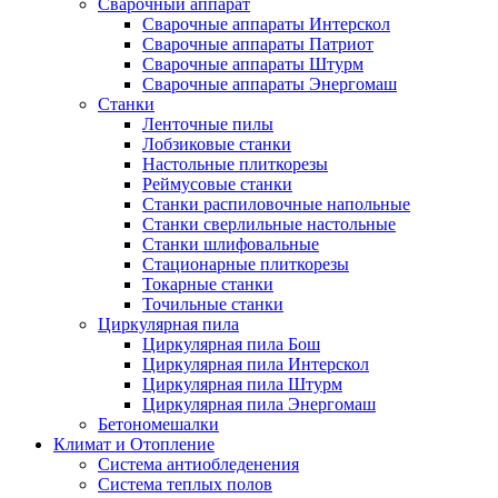
Сварочный аппарат
Сварочные аппараты Интерскол
Сварочные аппараты Патриот
Сварочные аппараты Штурм
Сварочные аппараты Энергомаш
Станки
Ленточные пилы
Лобзиковые станки
Настольные плиткорезы
Реймусовые станки
Станки распиловочные напольные
Станки сверлильные настольные
Станки шлифовальные
Стационарные плиткорезы
Токарные станки
Точильные станки
Циркулярная пила
Циркулярная пила Бош
Циркулярная пила Интерскол
Циркулярная пила Штурм
Циркулярная пила Энергомаш
Бетономешалки
Климат и Отопление
Система антиобледенения
Система теплых полов