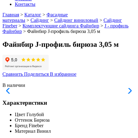
Контакты
Главная
>
Каталог
>
Фасадные
материалы
>
Сайдинг
>
Сайдинг виниловый
>
Сайдинг
Fineber
>
Комплектующие сайдинга Файнбир
>
J - профиль
Файнбир
> Файнбир J-профиль бирюза 3,05 м
Файнбир J-профиль бирюза 3,05 м
Сравнить
Поделиться
В избранное
В наличии
Характеристики
Цвет
Голубой
Оттенок
Бирюза
Бренд
Fineber
Материал
Винил