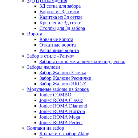
3Д (D) ограждения
3Д сетка для забора
Ворота из 3д сетки
Калитка из 3д сетки
Крепление 3д сетки
Столбы для 3д забора
Ворота
Кованые ворота
Откатные ворота
Распашные ворота
Забор в стиле «Ранчо»
Заборы ранчо металлические под дерево
Заборы жалюзи
Забор Жалюзи Елочка
Забор Жалюзи Реснички
Забор Жалюзи ЭКО-Z
Модульные заборы из блоков
Joniec COMBO
Joniec ROMA Classic
Joniec ROMA Diamond
Joniec ROMA Horizon
Joniec ROMA Mega
Joniec ROMA Perfect
Колпаки на забор
Колпаки на забор Zking