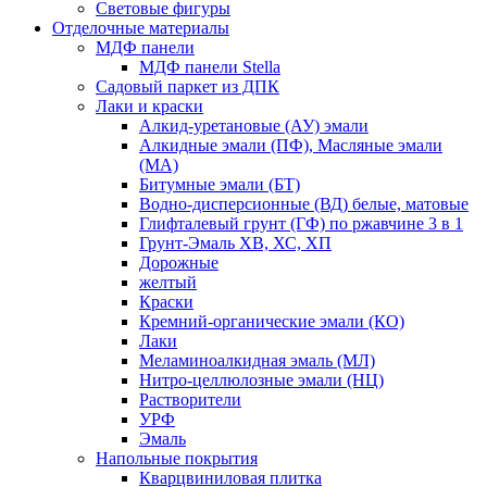
Световые фигуры
Отделочные материалы
МДФ панели
МДФ панели Stella
Садовый паркет из ДПК
Лаки и краски
Алкид-уретановые (АУ) эмали
Алкидные эмали (ПФ), Масляные эмали
(МА)
Битумные эмали (БТ)
Водно-дисперсионные (ВД) белые, матовые
Глифталевый грунт (ГФ) по ржавчине 3 в 1
Грунт-Эмаль ХВ, ХС, ХП
Дорожные
желтый
Краски
Кремний-органические эмали (КО)
Лаки
Меламиноалкидная эмаль (МЛ)
Нитро-целлюлозные эмали (НЦ)
Растворители
УРФ
Эмаль
Напольные покрытия
Кварцвиниловая плитка