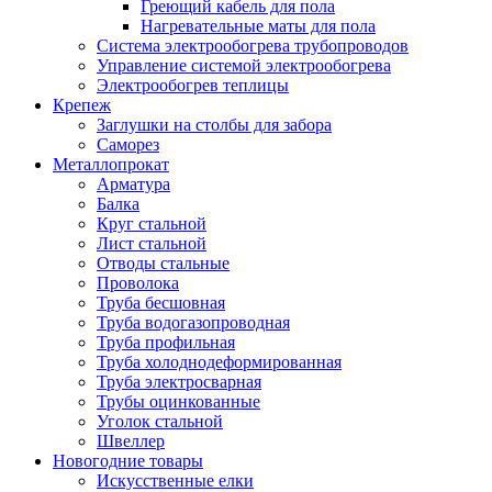
Греющий кабель для пола
Нагревательные маты для пола
Система электрообогрева трубопроводов
Управление системой электрообогрева
Электрообогрев теплицы
Крепеж
Заглушки на столбы для забора
Саморез
Металлопрокат
Арматура
Балка
Круг стальной
Лист стальной
Отводы стальные
Проволока
Труба бесшовная
Труба водогазопроводная
Труба профильная
Труба холоднодеформированная
Труба электросварная
Трубы оцинкованные
Уголок стальной
Швеллер
Новогодние товары
Искусственные елки