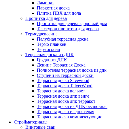
Ламинат
Паркетная доска
Плитка ПВХ для пола
Пропитка для дерева
Пропитка для дерева здоровый дом
Текстурол пропитка для дерева
Термодревесина
Палубная террасная доска
Термо планкен
Термососна
Террасная доска из ДПК
Грядки из ДПК
Декинг Террасная Доска
Полнотелая террасная доска из дпк
Ступени из террасной доски
Террасная доска Savewood
Террасная доска TalverWood
Террасная доска вельвет
Террасная доска дпк венге
Террасная доска дпк терракот
Террасная доска из ДПК бесшовная
Террасная доска из дпк серая
Террасная доска комплектующие
Стройматериалы
Винтовые сваи