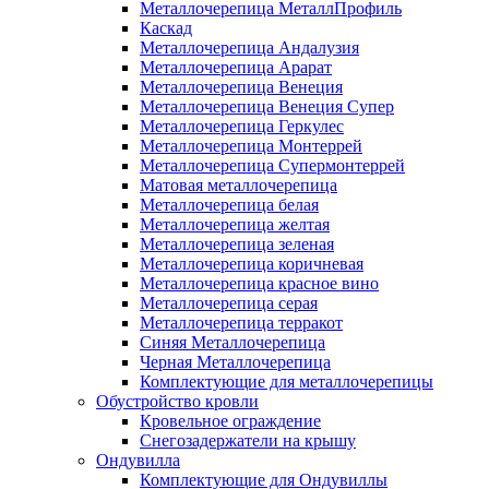
Металлочерепица МеталлПрофиль
Каскад
Металлочерепица Андалузия
Металлочерепица Арарат
Металлочерепица Венеция
Металлочерепица Венеция Супер
Металлочерепица Геркулес
Металлочерепица Монтеррей
Металлочерепица Супермонтеррей
Матовая металлочерепица
Металлочерепица белая
Металлочерепица желтая
Металлочерепица зеленая
Металлочерепица коричневая
Металлочерепица красное вино
Металлочерепица серая
Металлочерепица терракот
Синяя Металлочерепица
Черная Металлочерепица
Комплектующие для металлочерепицы
Обустройство кровли
Кровельное ограждение
Снегозадержатели на крышу
Ондувилла
Комплектующие для Ондувиллы