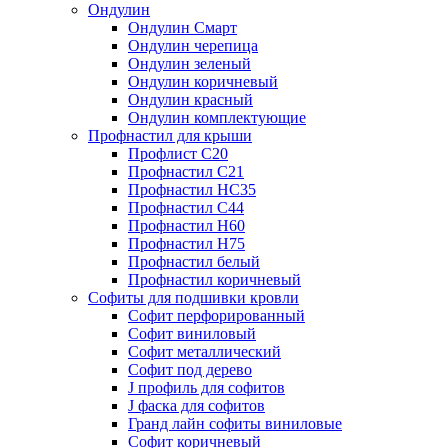
Ондулин
Ондулин Смарт
Ондулин черепица
Ондулин зеленый
Ондулин коричневый
Ондулин красный
Ондулин комплектующие
Профнастил для крыши
Профлист С20
Профнастил С21
Профнастил НС35
Профнастил С44
Профнастил Н60
Профнастил Н75
Профнастил белый
Профнастил коричневый
Софиты для подшивки кровли
Cофит перфорированный
Софит виниловый
Софит металлический
Софит под дерево
J профиль для софитов
J фаска для софитов
Гранд лайн софиты виниловые
Софит коричневый