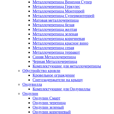
Металлочерепица Венеция Супер
Металлочерепица Геркулес
Металлочерепица Монтеррей
Металлочерепица Супермонтеррей
Матовая металлочерепица
Металлочерепица белая
Металлочерепица желтая
Металлочерепица зеленая
Металлочерепица коричневая
Металлочерепица красное вино
Металлочерепица серая
Металлочерепица терракот
Синяя Металлочерепица
Черная Металлочерепица
Комплектующие для металлочерепицы
Обустройство кровли
Кровельное ограждение
Снегозадержатели на крышу
Ондувилла
Комплектующие для Ондувиллы
Ондулин
Ондулин Смарт
Ондулин черепица
Ондулин зеленый
Ондулин коричневый