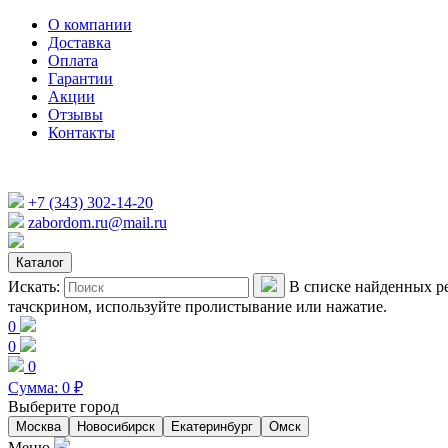
О компании
Доставка
Оплата
Гарантии
Акции
Отзывы
Контакты
+7 (343) 302-14-20
zabordom.ru@mail.ru
Каталог
Искать:
В списке найденных ре
тачскрином, используйте пролистывание или нажатие.
0
0
0
Сумма:
0
₽
Выберите город
Москва
Новосибирск
Екатеринбург
Омск
Меню