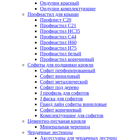
Ондулин красный
Ондулин комплектующие
Профнастил для крыши
Профлист С20
Профнастил С21
Профнастил НС35
Профнастил С44
Профнастил Н60
Профнастил Н75
Профнастил белый
Профнастил коричневый
Софиты для подшивки кровли
Cофит перфорированный
Софит виниловый
Софит металлический
Софит под дерево
J профиль для софитов
J фаска для софитов
Гранд лайн софиты виниловые
Софит коричневый
Комплектующие для софитов
Цементно-песчаная кровля
Минеральная черепица
Чердачные лестницы
Аксессуары для чердачных лестниц