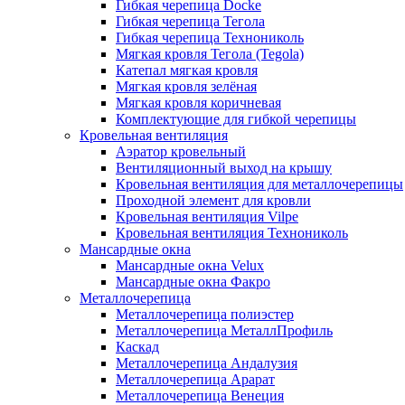
Гибкая черепица Docke
Гибкая черепица Тегола
Гибкая черепица Технониколь
Мягкая кровля Тегола (Tegola)
Катепал мягкая кровля
Мягкая кровля зелёная
Мягкая кровля коричневая
Комплектующие для гибкой черепицы
Кровельная вентиляция
Аэратор кровельный
Вентиляционный выход на крышу
Кровельная вентиляция для металлочерепицы
Проходной элемент для кровли
Кровельная вентиляция Vilpe
Кровельная вентиляция Технониколь
Мансардные окна
Мансардные окна Velux
Мансардные окна Факро
Металлочерепица
Металлочерепица полиэстер
Металлочерепица МеталлПрофиль
Каскад
Металлочерепица Андалузия
Металлочерепица Арарат
Металлочерепица Венеция