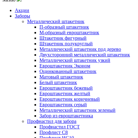
Акции
Заборы
Металлический штакетник
П-образный штакетник
М-образный евроштакетник
Штакетник фигурный
Штакетник полукруглый
Металлический штакетник под дерево
Двухсторонний металлический штакетник
Металлический штакетник узкий
Евроштакетник Эконом
Оцинкованный штакетник
Матовый штакетник
Белый штакетник
Евроштакетник бежевый
Евроштакетник желтый
Евроштакетник коричневый
Евроштакетник серый
Металлический штакетник зеленый
Забор из евроштакетника
Профнастил для забора
Профнастил ГОСТ
Профлист С8
Профлист НС10