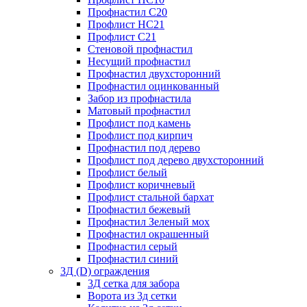
Профнастил С20
Профлист НС21
Профлист С21
Стеновой профнастил
Несущий профнастил
Профнастил двухсторонний
Профнастил оцинкованный
Забор из профнастила
Матовый профнастил
Профлист под камень
Профлист под кирпич
Профнастил под дерево
Профлист под дерево двухсторонний
Профлист белый
Профлист коричневый
Профлист стальной бархат
Профнастил бежевый
Профнастил Зеленый мох
Профнастил окрашенный
Профнастил серый
Профнастил синий
3Д (D) ограждения
3Д сетка для забора
Ворота из 3д сетки