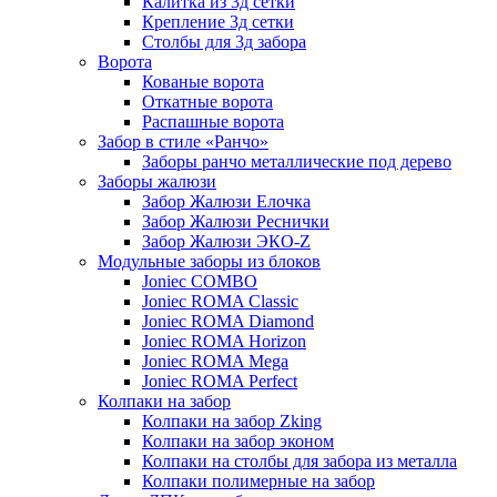
Калитка из 3д сетки
Крепление 3д сетки
Столбы для 3д забора
Ворота
Кованые ворота
Откатные ворота
Распашные ворота
Забор в стиле «Ранчо»
Заборы ранчо металлические под дерево
Заборы жалюзи
Забор Жалюзи Елочка
Забор Жалюзи Реснички
Забор Жалюзи ЭКО-Z
Модульные заборы из блоков
Joniec COMBO
Joniec ROMA Classic
Joniec ROMA Diamond
Joniec ROMA Horizon
Joniec ROMA Mega
Joniec ROMA Perfect
Колпаки на забор
Колпаки на забор Zking
Колпаки на забор эконом
Колпаки на столбы для забора из металла
Колпаки полимерные на забор