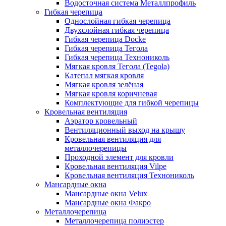
Водосточная система Металлпрофиль
Гибкая черепица
Однослойная гибкая черепица
Двухслойная гибкая черепица
Гибкая черепица Docke
Гибкая черепица Тегола
Гибкая черепица Технониколь
Мягкая кровля Тегола (Tegola)
Катепал мягкая кровля
Мягкая кровля зелёная
Мягкая кровля коричневая
Комплектующие для гибкой черепицы
Кровельная вентиляция
Аэратор кровельный
Вентиляционный выход на крышу
Кровельная вентиляция для
металлочерепицы
Проходной элемент для кровли
Кровельная вентиляция Vilpe
Кровельная вентиляция Технониколь
Мансардные окна
Мансардные окна Velux
Мансардные окна Факро
Металлочерепица
Металлочерепица полиэстер