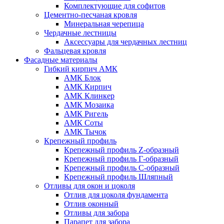
Комплектующие для софитов
Цементно-песчаная кровля
Минеральная черепица
Чердачные лестницы
Аксессуары для чердачных лестниц
Фальцевая кровля
Фасадные материалы
Гибкий кирпич АМК
АМК Блок
АМК Кирпич
АМК Клинкер
АМК Мозаика
АМК Ригель
АМК Соты
АМК Тычок
Крепежный профиль
Крепежный профиль Z-образный
Крепежный профиль Г-образный
Крепежный профиль С-образный
Крепежный профиль Шляпный
Отливы для окон и цоколя
Отлив для цоколя фундамента
Отлив оконный
Отливы для забора
Парапет для забора