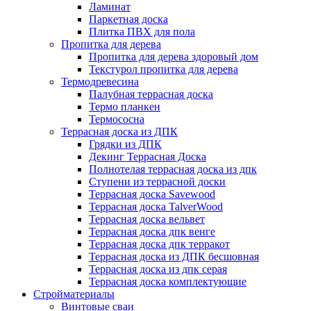
Ламинат
Паркетная доска
Плитка ПВХ для пола
Пропитка для дерева
Пропитка для дерева здоровый дом
Текстурол пропитка для дерева
Термодревесина
Палубная террасная доска
Термо планкен
Термососна
Террасная доска из ДПК
Грядки из ДПК
Декинг Террасная Доска
Полнотелая террасная доска из дпк
Ступени из террасной доски
Террасная доска Savewood
Террасная доска TalverWood
Террасная доска вельвет
Террасная доска дпк венге
Террасная доска дпк терракот
Террасная доска из ДПК бесшовная
Террасная доска из дпк серая
Террасная доска комплектующие
Стройматериалы
Винтовые сваи