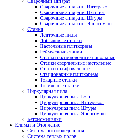
Сварочный аппарат
Сварочные аппараты Интерскол
Сварочные аппараты Патриот
Сварочные аппараты Штурм
Сварочные аппараты Энергомаш
Станки
Ленточные пилы
Лобзиковые станки
Настольные плиткорезы
Реймусовые станки
Станки распиловочные напольные
Станки сверлильные настольные
Станки шлифовальные
Стационарные плиткорезы
Токарные станки
Точильные станки
Циркулярная пила
Циркулярная пила Бош
Циркулярная пила Интерскол
Циркулярная пила Штурм
Циркулярная пила Энергомаш
Бетономешалки
Климат и Отопление
Система антиобледенения
Система теплых полов