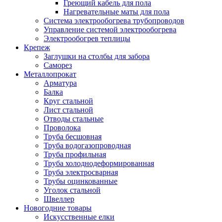
Греющий кабель для пола
Нагревательные маты для пола
Система электрообогрева трубопроводов
Управление системой электрообогрева
Электрообогрев теплицы
Крепеж
Заглушки на столбы для забора
Саморез
Металлопрокат
Арматура
Балка
Круг стальной
Лист стальной
Отводы стальные
Проволока
Труба бесшовная
Труба водогазопроводная
Труба профильная
Труба холоднодеформированная
Труба электросварная
Трубы оцинкованные
Уголок стальной
Швеллер
Новогодние товары
Искусственные елки