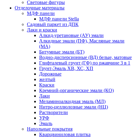
Световые фигуры
Отделочные материалы
МДФ панели
МДФ панели Stella
Садовый паркет из ДПК
Лаки и краски
Алкид-уретановые (АУ) эмали
Алкидные эмали (ПФ), Масляные эмали
(МА)
Битумные эмали (БТ)
Водно-дисперсионные (ВД) белые, матовые
Глифталевый грунт (ГФ) по ржавчине 3 в 1
Грунт-Эмаль ХВ, ХС, ХП
Дорожные
желтый
Краски
Кремний-органические эмали (КО)
Лаки
Меламиноалкидная эмаль (МЛ)
Нитро-целлюлозные эмали (НЦ)
Растворители
УРФ
Эмаль
Напольные покрытия
Кварцвиниловая плитка