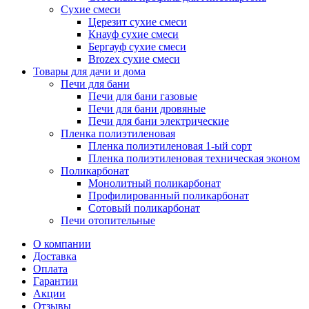
Сухие смеси
Церезит сухие смеси
Кнауф сухие смеси
Бергауф сухие смеси
Brozex сухие смеси
Товары для дачи и дома
Печи для бани
Печи для бани газовые
Печи для бани дровяные
Печи для бани электрические
Пленка полиэтиленовая
Пленка полиэтиленовая 1-ый сорт
Пленка полиэтиленовая техническая эконом
Поликарбонат
Монолитный поликарбонат
Профилированный поликарбонат
Сотовый поликарбонат
Печи отопительные
О компании
Доставка
Оплата
Гарантии
Акции
Отзывы