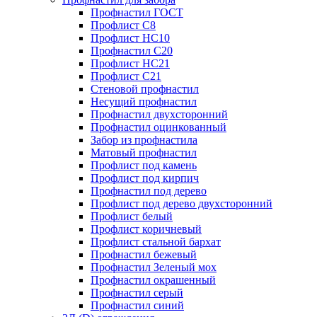
Профнастил ГОСТ
Профлист С8
Профлист НС10
Профнастил С20
Профлист НС21
Профлист С21
Стеновой профнастил
Несущий профнастил
Профнастил двухсторонний
Профнастил оцинкованный
Забор из профнастила
Матовый профнастил
Профлист под камень
Профлист под кирпич
Профнастил под дерево
Профлист под дерево двухсторонний
Профлист белый
Профлист коричневый
Профлист стальной бархат
Профнастил бежевый
Профнастил Зеленый мох
Профнастил окрашенный
Профнастил серый
Профнастил синий