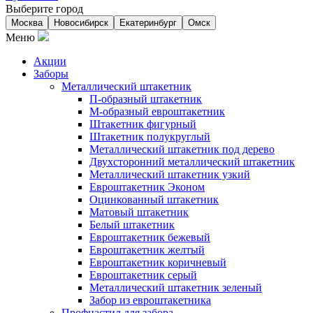
Выберите город
Москва
Новосибирск
Екатеринбург
Омск
Меню
Акции
Заборы
Металлический штакетник
П-образный штакетник
М-образный евроштакетник
Штакетник фигурный
Штакетник полукруглый
Металлический штакетник под дерево
Двухсторонний металлический штакетник
Металлический штакетник узкий
Евроштакетник Эконом
Оцинкованный штакетник
Матовый штакетник
Белый штакетник
Евроштакетник бежевый
Евроштакетник желтый
Евроштакетник коричневый
Евроштакетник серый
Металлический штакетник зеленый
Забор из евроштакетника
Профнастил для забора