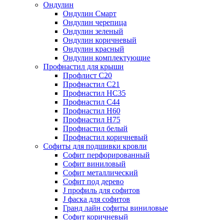
Ондулин
Ондулин Смарт
Ондулин черепица
Ондулин зеленый
Ондулин коричневый
Ондулин красный
Ондулин комплектующие
Профнастил для крыши
Профлист С20
Профнастил С21
Профнастил НС35
Профнастил С44
Профнастил Н60
Профнастил Н75
Профнастил белый
Профнастил коричневый
Софиты для подшивки кровли
Cофит перфорированный
Софит виниловый
Софит металлический
Софит под дерево
J профиль для софитов
J фаска для софитов
Гранд лайн софиты виниловые
Софит коричневый