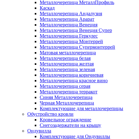
Металлочерепица МеталлПрофиль
Каскад
Металлочерепица Андалузия
Металлочерепица Арарат
Металлочерепица Венеция
Металлочерепица Венеция Супер
Металлочерепица Геркулес
Металлочерепица Монтеррей
Металлочерепица Супермонтеррей
Матовая металлочерепица
Металлочерепица белая
Металлочерепица желтая
Металлочерепица зеленая
Металлочерепица коричневая
Металлочерепица красное вино
Металлочерепица серая
Металлочерепица терракот
Синяя Металлочерепица
Черная Металлочерепица
Комплектующие для металлочерепицы
Обустройство кровли
Кровельное ограждение
Снегозадержатели на крышу
Ондувилла
Комплектующие для Ондувиллы