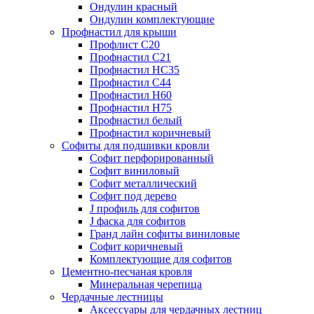
Ондулин красный
Ондулин комплектующие
Профнастил для крыши
Профлист С20
Профнастил С21
Профнастил НС35
Профнастил С44
Профнастил Н60
Профнастил Н75
Профнастил белый
Профнастил коричневый
Софиты для подшивки кровли
Cофит перфорированный
Софит виниловый
Софит металлический
Софит под дерево
J профиль для софитов
J фаска для софитов
Гранд лайн софиты виниловые
Софит коричневый
Комплектующие для софитов
Цементно-песчаная кровля
Минеральная черепица
Чердачные лестницы
Аксессуары для чердачных лестниц