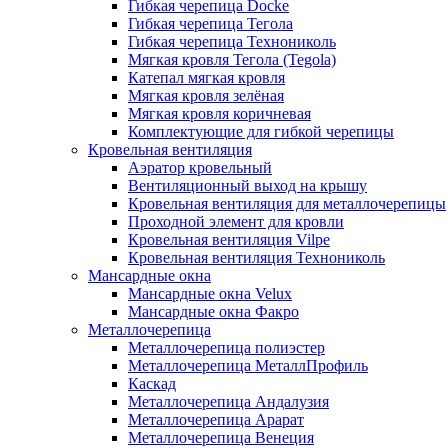
Гибкая черепица Docke
Гибкая черепица Тегола
Гибкая черепица Технониколь
Мягкая кровля Тегола (Tegola)
Катепал мягкая кровля
Мягкая кровля зелёная
Мягкая кровля коричневая
Комплектующие для гибкой черепицы
Кровельная вентиляция
Аэратор кровельный
Вентиляционный выход на крышу
Кровельная вентиляция для металлочерепицы
Проходной элемент для кровли
Кровельная вентиляция Vilpe
Кровельная вентиляция Технониколь
Мансардные окна
Мансардные окна Velux
Мансардные окна Факро
Металлочерепица
Металлочерепица полиэстер
Металлочерепица МеталлПрофиль
Каскад
Металлочерепица Андалузия
Металлочерепица Арарат
Металлочерепица Венеция