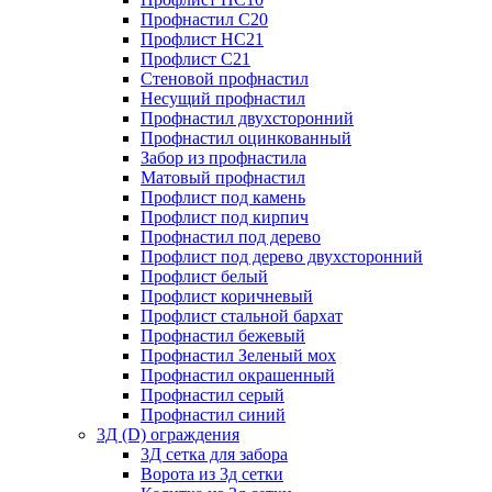
Профнастил С20
Профлист НС21
Профлист С21
Стеновой профнастил
Несущий профнастил
Профнастил двухсторонний
Профнастил оцинкованный
Забор из профнастила
Матовый профнастил
Профлист под камень
Профлист под кирпич
Профнастил под дерево
Профлист под дерево двухсторонний
Профлист белый
Профлист коричневый
Профлист стальной бархат
Профнастил бежевый
Профнастил Зеленый мох
Профнастил окрашенный
Профнастил серый
Профнастил синий
3Д (D) ограждения
3Д сетка для забора
Ворота из 3д сетки