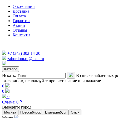
О компании
Доставка
Оплата
Гарантии
Акции
Отзывы
Контакты
+7 (343) 302-14-20
zabordom.ru@mail.ru
Каталог
Искать:
В списке найденных ре
тачскрином, используйте пролистывание или нажатие.
0
0
0
Сумма:
0
₽
Выберите город
Москва
Новосибирск
Екатеринбург
Омск
Меню