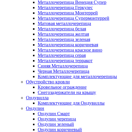
Металлочерепица Венеция Супер
Металлочерепица Геркулес
Металлочерепица Монтеррей
Металлочерепица Супермонтеррей
Матовая металлочерепица
Металлочерепица белая
Металлочерепица желтая
Металлочерепица зеленая
Металлочерепица коричневая
Металлочерепица красное вино
Металлочерепица серая
Металлочерепица терракот
Синяя Металлочерепица
Черная Металлочерепица
Комплектующие для металлочерепицы
Обустройство кровли
Кровельное ограждение
Снегозадержатели на крышу
Ондувилла
Комплектующие для Ондувиллы
Ондулин
Ондулин Смарт
Ондулин черепица
Ондулин зеленый
Ондулин коричневый