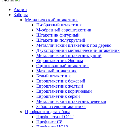
Акции
Заборы
Металлический штакетник
П-образный штакетник
М-образный евроштакетник
Штакетник фигурный
Штакетник полукруглый
Металлический штакетник под дерево
Двухсторонний металлический штакетник
Металлический штакетник узкий
Евроштакетник Эконом
Оцинкованный штакетник
Матовый штакетник
Белый штакетник
Евроштакетник бежевый
Евроштакетник желтый
Евроштакетник коричневый
Евроштакетник серый
Металлический штакетник зеленый
Забор из евроштакетника
Профнастил для забора
Профнастил ГОСТ
Профлист С8
Профлист НС10