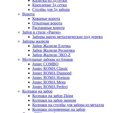
Калитка из 3д сетки
Крепление 3д сетки
Столбы для 3д забора
Ворота
Кованые ворота
Откатные ворота
Распашные ворота
Забор в стиле «Ранчо»
Заборы ранчо металлические под дерево
Заборы жалюзи
Забор Жалюзи Елочка
Забор Жалюзи Реснички
Забор Жалюзи ЭКО-Z
Модульные заборы из блоков
Joniec COMBO
Joniec ROMA Classic
Joniec ROMA Diamond
Joniec ROMA Horizon
Joniec ROMA Mega
Joniec ROMA Perfect
Колпаки на забор
Колпаки на забор Zking
Колпаки на забор эконом
Колпаки на столбы для забора из металла
Колпаки полимерные на забор