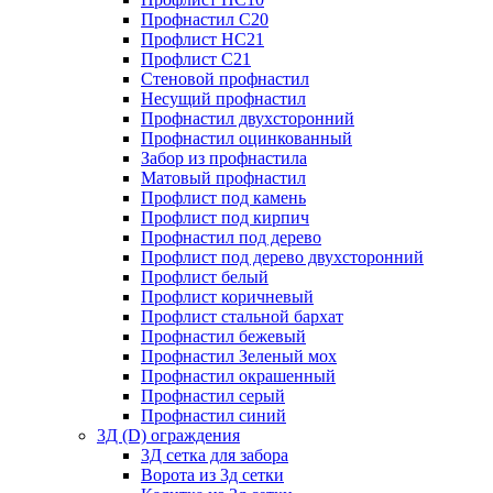
Профнастил С20
Профлист НС21
Профлист С21
Стеновой профнастил
Несущий профнастил
Профнастил двухсторонний
Профнастил оцинкованный
Забор из профнастила
Матовый профнастил
Профлист под камень
Профлист под кирпич
Профнастил под дерево
Профлист под дерево двухсторонний
Профлист белый
Профлист коричневый
Профлист стальной бархат
Профнастил бежевый
Профнастил Зеленый мох
Профнастил окрашенный
Профнастил серый
Профнастил синий
3Д (D) ограждения
3Д сетка для забора
Ворота из 3д сетки