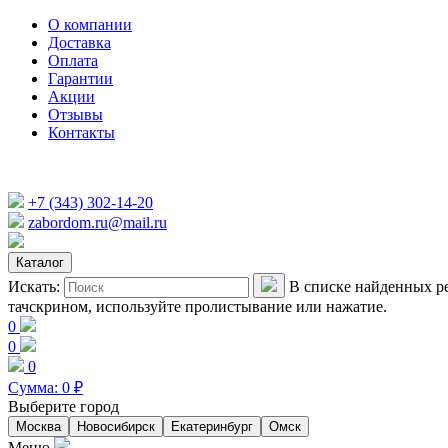
О компании
Доставка
Оплата
Гарантии
Акции
Отзывы
Контакты
+7 (343) 302-14-20
zabordom.ru@mail.ru
Каталог
Искать:
В списке найденных ре
тачскрином, используйте пролистывание или нажатие.
0
0
0
Сумма:
0
₽
Выберите город
Москва
Новосибирск
Екатеринбург
Омск
Меню