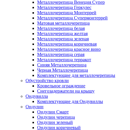
Металлочерепица Венеция Супер
Металлочерепица Геркулес
Металлочерепица Монтеррей
Металлочерепица Супермонтеррей
Матовая металлочерепица
Металлочерепица белая
Металлочерепица желтая
Металлочерепица зеленая
Металлочерепица коричневая
Металлочерепица красное вино
Металлочерепица серая
Металлочерепица терракот
Синяя Металлочерепица
Черная Металлочерепица
Комплектующие для металлочерепицы
Обустройство кровли
Кровельное ограждение
Снегозадержатели на крышу
Ондувилла
Комплектующие для Ондувиллы
Ондулин
Ондулин Смарт
Ондулин черепица
Ондулин зеленый
Ондулин коричневый