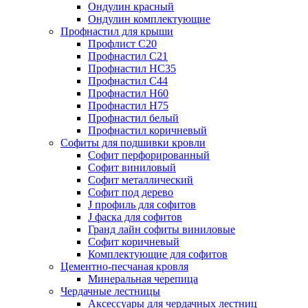
Ондулин красный
Ондулин комплектующие
Профнастил для крыши
Профлист С20
Профнастил С21
Профнастил НС35
Профнастил С44
Профнастил Н60
Профнастил Н75
Профнастил белый
Профнастил коричневый
Софиты для подшивки кровли
Cофит перфорированный
Софит виниловый
Софит металлический
Софит под дерево
J профиль для софитов
J фаска для софитов
Гранд лайн софиты виниловые
Софит коричневый
Комплектующие для софитов
Цементно-песчаная кровля
Минеральная черепица
Чердачные лестницы
Аксессуары для чердачных лестниц