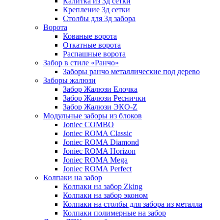
Калитка из 3д сетки
Крепление 3д сетки
Столбы для 3д забора
Ворота
Кованые ворота
Откатные ворота
Распашные ворота
Забор в стиле «Ранчо»
Заборы ранчо металлические под дерево
Заборы жалюзи
Забор Жалюзи Елочка
Забор Жалюзи Реснички
Забор Жалюзи ЭКО-Z
Модульные заборы из блоков
Joniec COMBO
Joniec ROMA Classic
Joniec ROMA Diamond
Joniec ROMA Horizon
Joniec ROMA Mega
Joniec ROMA Perfect
Колпаки на забор
Колпаки на забор Zking
Колпаки на забор эконом
Колпаки на столбы для забора из металла
Колпаки полимерные на забор