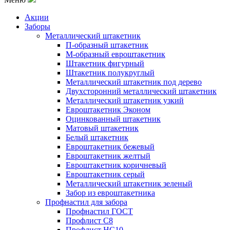
Акции
Заборы
Металлический штакетник
П-образный штакетник
М-образный евроштакетник
Штакетник фигурный
Штакетник полукруглый
Металлический штакетник под дерево
Двухсторонний металлический штакетник
Металлический штакетник узкий
Евроштакетник Эконом
Оцинкованный штакетник
Матовый штакетник
Белый штакетник
Евроштакетник бежевый
Евроштакетник желтый
Евроштакетник коричневый
Евроштакетник серый
Металлический штакетник зеленый
Забор из евроштакетника
Профнастил для забора
Профнастил ГОСТ
Профлист С8
Профлист НС10