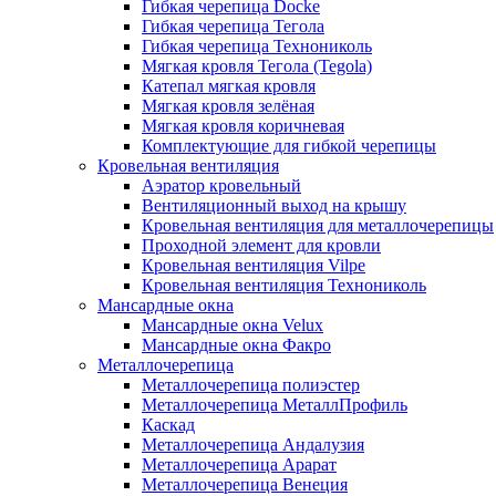
Гибкая черепица Docke
Гибкая черепица Тегола
Гибкая черепица Технониколь
Мягкая кровля Тегола (Tegola)
Катепал мягкая кровля
Мягкая кровля зелёная
Мягкая кровля коричневая
Комплектующие для гибкой черепицы
Кровельная вентиляция
Аэратор кровельный
Вентиляционный выход на крышу
Кровельная вентиляция для металлочерепицы
Проходной элемент для кровли
Кровельная вентиляция Vilpe
Кровельная вентиляция Технониколь
Мансардные окна
Мансардные окна Velux
Мансардные окна Факро
Металлочерепица
Металлочерепица полиэстер
Металлочерепица МеталлПрофиль
Каскад
Металлочерепица Андалузия
Металлочерепица Арарат
Металлочерепица Венеция