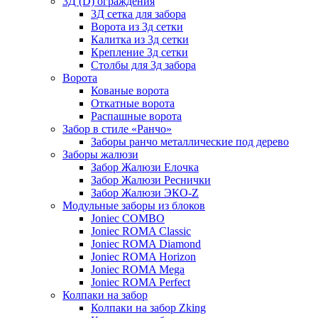
3Д (D) ограждения
3Д сетка для забора
Ворота из 3д сетки
Калитка из 3д сетки
Крепление 3д сетки
Столбы для 3д забора
Ворота
Кованые ворота
Откатные ворота
Распашные ворота
Забор в стиле «Ранчо»
Заборы ранчо металлические под дерево
Заборы жалюзи
Забор Жалюзи Елочка
Забор Жалюзи Реснички
Забор Жалюзи ЭКО-Z
Модульные заборы из блоков
Joniec COMBO
Joniec ROMA Classic
Joniec ROMA Diamond
Joniec ROMA Horizon
Joniec ROMA Mega
Joniec ROMA Perfect
Колпаки на забор
Колпаки на забор Zking