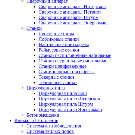
Сварочный аппарат
Сварочные аппараты Интерскол
Сварочные аппараты Патриот
Сварочные аппараты Штурм
Сварочные аппараты Энергомаш
Станки
Ленточные пилы
Лобзиковые станки
Настольные плиткорезы
Реймусовые станки
Станки распиловочные напольные
Станки сверлильные настольные
Станки шлифовальные
Стационарные плиткорезы
Токарные станки
Точильные станки
Циркулярная пила
Циркулярная пила Бош
Циркулярная пила Интерскол
Циркулярная пила Штурм
Циркулярная пила Энергомаш
Бетономешалки
Климат и Отопление
Система антиобледенения
Система теплых полов