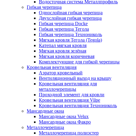
Водосточная система Металлпрофиль
Гибкая черепица
Однослойная гибкая черепица
Двухслойная гибкая черепица
Гибкая черепица Docke
Гибкая черепица Тегола
Гибкая черепица Технониколь
Мягкая кровля Тегола (Tegola)
Катепал мягкая кровля
Мягкая кровля зелёная
Мягкая кровля коричневая
Комплектующие для гибкой черепицы
Кровельная вентиляция
Аэратор кровельный
Вентиляционный выход на крышу
Кровельная вентиляция для
металлочерепицы
Проходной элемент для кровли
Кровельная вентиляция Vilpe
Кровельная вентиляция Технониколь
Мансардные окна
Мансардные окна Velux
Мансардные окна Факро
Металлочерепица
Металлочерепица полиэстер