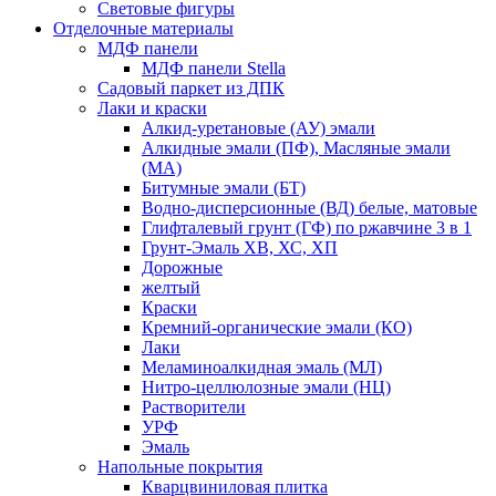
Световые фигуры
Отделочные материалы
МДФ панели
МДФ панели Stella
Садовый паркет из ДПК
Лаки и краски
Алкид-уретановые (АУ) эмали
Алкидные эмали (ПФ), Масляные эмали
(МА)
Битумные эмали (БТ)
Водно-дисперсионные (ВД) белые, матовые
Глифталевый грунт (ГФ) по ржавчине 3 в 1
Грунт-Эмаль ХВ, ХС, ХП
Дорожные
желтый
Краски
Кремний-органические эмали (КО)
Лаки
Меламиноалкидная эмаль (МЛ)
Нитро-целлюлозные эмали (НЦ)
Растворители
УРФ
Эмаль
Напольные покрытия
Кварцвиниловая плитка