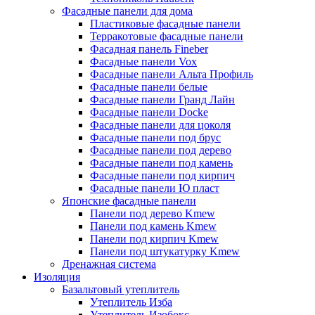
Фасадные панели для дома
Пластиковые фасадные панели
Терракотовые фасадные панели
Фасадная панель Fineber
Фасадные панели Vox
Фасадные панели Альта Профиль
Фасадные панели белые
Фасадные панели Гранд Лайн
Фасадные панели Docke
Фасадные панели для цоколя
Фасадные панели под брус
Фасадные панели под дерево
Фасадные панели под камень
Фасадные панели под кирпич
Фасадные панели Ю пласт
Японские фасадные панели
Панели под дерево Kmew
Панели под камень Kmew
Панели под кирпич Kmew
Панели под штукатурку Kmew
Дренажная система
Изоляция
Базальтовый утеплитель
Утеплитель Изба
Утеплитель Изобокс