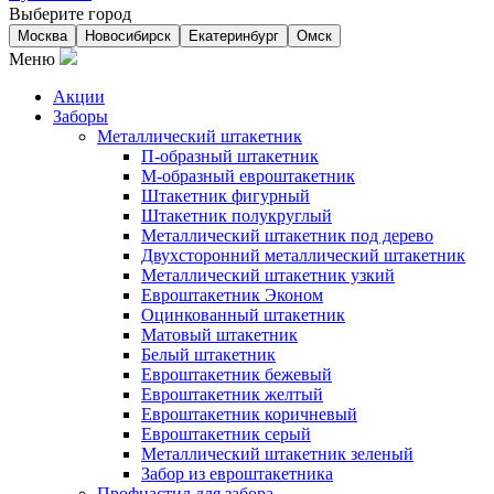
Выберите город
Москва
Новосибирск
Екатеринбург
Омск
Меню
Акции
Заборы
Металлический штакетник
П-образный штакетник
М-образный евроштакетник
Штакетник фигурный
Штакетник полукруглый
Металлический штакетник под дерево
Двухсторонний металлический штакетник
Металлический штакетник узкий
Евроштакетник Эконом
Оцинкованный штакетник
Матовый штакетник
Белый штакетник
Евроштакетник бежевый
Евроштакетник желтый
Евроштакетник коричневый
Евроштакетник серый
Металлический штакетник зеленый
Забор из евроштакетника
Профнастил для забора