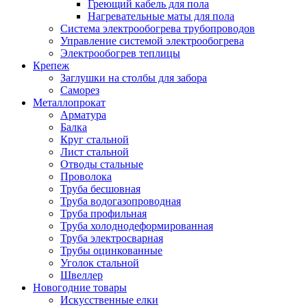
Греющий кабель для пола
Нагревательные маты для пола
Система электрообогрева трубопроводов
Управление системой электрообогрева
Электрообогрев теплицы
Крепеж
Заглушки на столбы для забора
Саморез
Металлопрокат
Арматура
Балка
Круг стальной
Лист стальной
Отводы стальные
Проволока
Труба бесшовная
Труба водогазопроводная
Труба профильная
Труба холоднодеформированная
Труба электросварная
Трубы оцинкованные
Уголок стальной
Швеллер
Новогодние товары
Искусственные елки