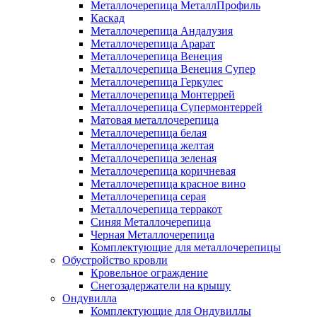
Металлочерепица МеталлПрофиль
Каскад
Металлочерепица Андалузия
Металлочерепица Арарат
Металлочерепица Венеция
Металлочерепица Венеция Супер
Металлочерепица Геркулес
Металлочерепица Монтеррей
Металлочерепица Супермонтеррей
Матовая металлочерепица
Металлочерепица белая
Металлочерепица желтая
Металлочерепица зеленая
Металлочерепица коричневая
Металлочерепица красное вино
Металлочерепица серая
Металлочерепица терракот
Синяя Металлочерепица
Черная Металлочерепица
Комплектующие для металлочерепицы
Обустройство кровли
Кровельное ограждение
Снегозадержатели на крышу
Ондувилла
Комплектующие для Ондувиллы