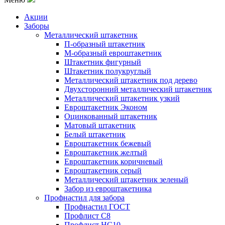
Акции
Заборы
Металлический штакетник
П-образный штакетник
М-образный евроштакетник
Штакетник фигурный
Штакетник полукруглый
Металлический штакетник под дерево
Двухсторонний металлический штакетник
Металлический штакетник узкий
Евроштакетник Эконом
Оцинкованный штакетник
Матовый штакетник
Белый штакетник
Евроштакетник бежевый
Евроштакетник желтый
Евроштакетник коричневый
Евроштакетник серый
Металлический штакетник зеленый
Забор из евроштакетника
Профнастил для забора
Профнастил ГОСТ
Профлист С8
Профлист НС10