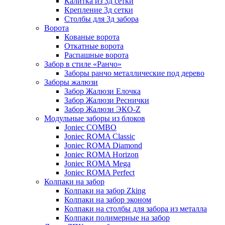
Калитка из 3д сетки
Крепление 3д сетки
Столбы для 3д забора
Ворота
Кованые ворота
Откатные ворота
Распашные ворота
Забор в стиле «Ранчо»
Заборы ранчо металлические под дерево
Заборы жалюзи
Забор Жалюзи Елочка
Забор Жалюзи Реснички
Забор Жалюзи ЭКО-Z
Модульные заборы из блоков
Joniec COMBO
Joniec ROMA Classic
Joniec ROMA Diamond
Joniec ROMA Horizon
Joniec ROMA Mega
Joniec ROMA Perfect
Колпаки на забор
Колпаки на забор Zking
Колпаки на забор эконом
Колпаки на столбы для забора из металла
Колпаки полимерные на забор