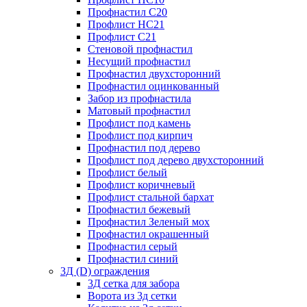
Профнастил С20
Профлист НС21
Профлист С21
Стеновой профнастил
Несущий профнастил
Профнастил двухсторонний
Профнастил оцинкованный
Забор из профнастила
Матовый профнастил
Профлист под камень
Профлист под кирпич
Профнастил под дерево
Профлист под дерево двухсторонний
Профлист белый
Профлист коричневый
Профлист стальной бархат
Профнастил бежевый
Профнастил Зеленый мох
Профнастил окрашенный
Профнастил серый
Профнастил синий
3Д (D) ограждения
3Д сетка для забора
Ворота из 3д сетки