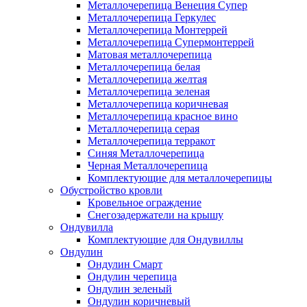
Металлочерепица Венеция Супер
Металлочерепица Геркулес
Металлочерепица Монтеррей
Металлочерепица Супермонтеррей
Матовая металлочерепица
Металлочерепица белая
Металлочерепица желтая
Металлочерепица зеленая
Металлочерепица коричневая
Металлочерепица красное вино
Металлочерепица серая
Металлочерепица терракот
Синяя Металлочерепица
Черная Металлочерепица
Комплектующие для металлочерепицы
Обустройство кровли
Кровельное ограждение
Снегозадержатели на крышу
Ондувилла
Комплектующие для Ондувиллы
Ондулин
Ондулин Смарт
Ондулин черепица
Ондулин зеленый
Ондулин коричневый