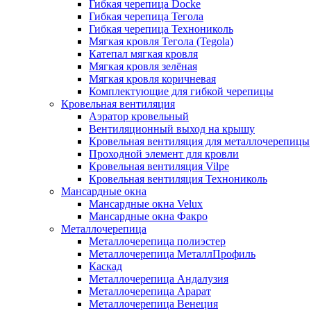
Гибкая черепица Docke
Гибкая черепица Тегола
Гибкая черепица Технониколь
Мягкая кровля Тегола (Tegola)
Катепал мягкая кровля
Мягкая кровля зелёная
Мягкая кровля коричневая
Комплектующие для гибкой черепицы
Кровельная вентиляция
Аэратор кровельный
Вентиляционный выход на крышу
Кровельная вентиляция для металлочерепицы
Проходной элемент для кровли
Кровельная вентиляция Vilpe
Кровельная вентиляция Технониколь
Мансардные окна
Мансардные окна Velux
Мансардные окна Факро
Металлочерепица
Металлочерепица полиэстер
Металлочерепица МеталлПрофиль
Каскад
Металлочерепица Андалузия
Металлочерепица Арарат
Металлочерепица Венеция