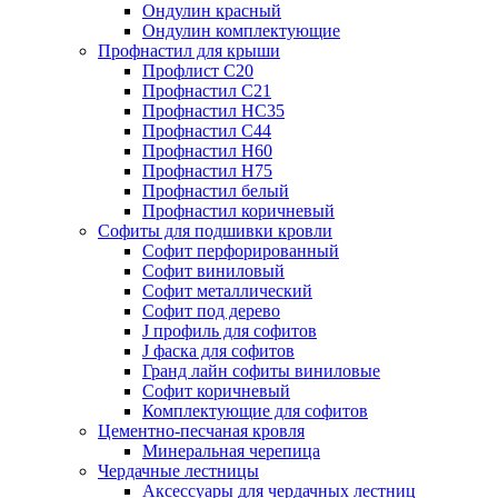
Ондулин красный
Ондулин комплектующие
Профнастил для крыши
Профлист С20
Профнастил С21
Профнастил НС35
Профнастил С44
Профнастил Н60
Профнастил Н75
Профнастил белый
Профнастил коричневый
Софиты для подшивки кровли
Cофит перфорированный
Софит виниловый
Софит металлический
Софит под дерево
J профиль для софитов
J фаска для софитов
Гранд лайн софиты виниловые
Софит коричневый
Комплектующие для софитов
Цементно-песчаная кровля
Минеральная черепица
Чердачные лестницы
Аксессуары для чердачных лестниц