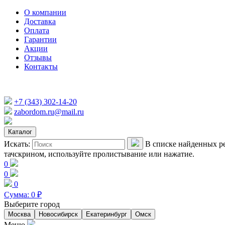
О компании
Доставка
Оплата
Гарантии
Акции
Отзывы
Контакты
+7 (343) 302-14-20
zabordom.ru@mail.ru
Каталог
Искать:
В списке найденных ре
тачскрином, используйте пролистывание или нажатие.
0
0
0
Сумма:
0
₽
Выберите город
Москва
Новосибирск
Екатеринбург
Омск
Меню