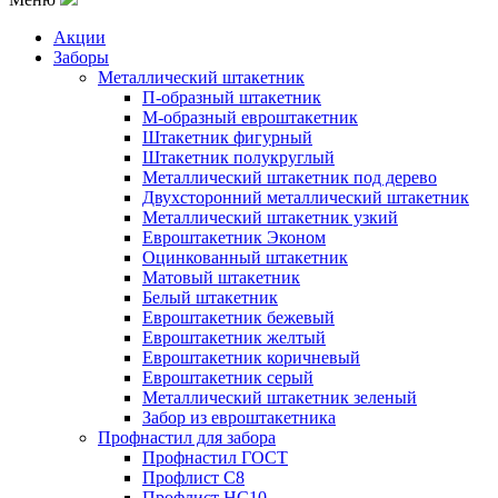
Акции
Заборы
Металлический штакетник
П-образный штакетник
М-образный евроштакетник
Штакетник фигурный
Штакетник полукруглый
Металлический штакетник под дерево
Двухсторонний металлический штакетник
Металлический штакетник узкий
Евроштакетник Эконом
Оцинкованный штакетник
Матовый штакетник
Белый штакетник
Евроштакетник бежевый
Евроштакетник желтый
Евроштакетник коричневый
Евроштакетник серый
Металлический штакетник зеленый
Забор из евроштакетника
Профнастил для забора
Профнастил ГОСТ
Профлист С8
Профлист НС10