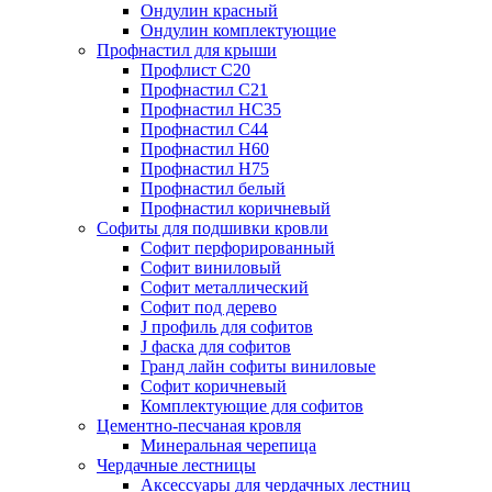
Ондулин красный
Ондулин комплектующие
Профнастил для крыши
Профлист С20
Профнастил С21
Профнастил НС35
Профнастил С44
Профнастил Н60
Профнастил Н75
Профнастил белый
Профнастил коричневый
Софиты для подшивки кровли
Cофит перфорированный
Софит виниловый
Софит металлический
Софит под дерево
J профиль для софитов
J фаска для софитов
Гранд лайн софиты виниловые
Софит коричневый
Комплектующие для софитов
Цементно-песчаная кровля
Минеральная черепица
Чердачные лестницы
Аксессуары для чердачных лестниц