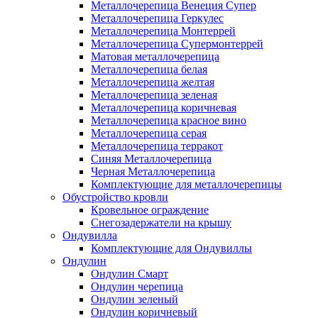
Металлочерепица Венеция Супер
Металлочерепица Геркулес
Металлочерепица Монтеррей
Металлочерепица Супермонтеррей
Матовая металлочерепица
Металлочерепица белая
Металлочерепица желтая
Металлочерепица зеленая
Металлочерепица коричневая
Металлочерепица красное вино
Металлочерепица серая
Металлочерепица терракот
Синяя Металлочерепица
Черная Металлочерепица
Комплектующие для металлочерепицы
Обустройство кровли
Кровельное ограждение
Снегозадержатели на крышу
Ондувилла
Комплектующие для Ондувиллы
Ондулин
Ондулин Смарт
Ондулин черепица
Ондулин зеленый
Ондулин коричневый