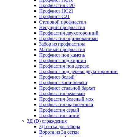
Профнастил С20
Профлист НС21
Профлист С21
Стеновой профнастил
Несущий профнастил
Профнастил двухсторонний
Профнастил оцинкованный
Забор из профнастила
Матовый профнастил
Профлист под камень
Профлист под кирпич
Профнастил под дерево
Профлист под дерево двухсторонний
Профлист белый
Профлист коричневый
Профлист стальной бархат
Профнастил бежевый
Профнастил Зеленый мох
Профнастил окрашенный
Профнастил серый
Профнастил синий
3Д (D) ограждения
3Д сетка для забора
Ворота из 3д сетки