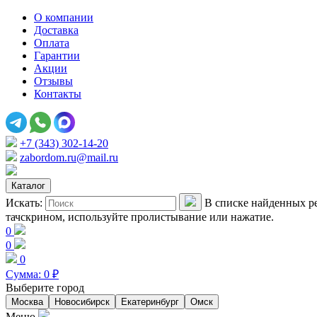
О компании
Доставка
Оплата
Гарантии
Акции
Отзывы
Контакты
+7 (343) 302-14-20
zabordom.ru@mail.ru
Каталог
Искать:
В списке найденных ре
тачскрином, используйте пролистывание или нажатие.
0
0
0
Сумма:
0
₽
Выберите город
Москва
Новосибирск
Екатеринбург
Омск
Меню