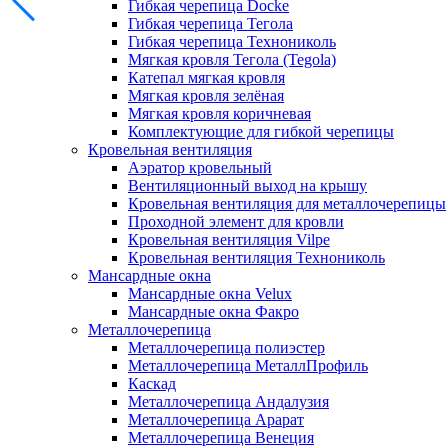
Гибкая черепица Docke
Гибкая черепица Тегола
Гибкая черепица Технониколь
Мягкая кровля Тегола (Tegola)
Катепал мягкая кровля
Мягкая кровля зелёная
Мягкая кровля коричневая
Комплектующие для гибкой черепицы
Кровельная вентиляция
Аэратор кровельный
Вентиляционный выход на крышу
Кровельная вентиляция для металлочерепицы
Проходной элемент для кровли
Кровельная вентиляция Vilpe
Кровельная вентиляция Технониколь
Мансардные окна
Мансардные окна Velux
Мансардные окна Факро
Металлочерепица
Металлочерепица полиэстер
Металлочерепица МеталлПрофиль
Каскад
Металлочерепица Андалузия
Металлочерепица Арарат
Металлочерепица Венеция