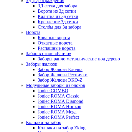
3Д (D) ограждения
3Д сетка для забора
Ворота из 3д сетки
Калитка из 3д сетки
Крепление 3д сетки
Столбы для 3д забора
Ворота
Кованые ворота
Откатные ворота
Распашные ворота
Забор в стиле «Ранчо»
Заборы ранчо металлические под дерево
Заборы жалюзи
Забор Жалюзи Елочка
Забор Жалюзи Реснички
Забор Жалюзи ЭКО-Z
Модульные заборы из блоков
Joniec COMBO
Joniec ROMA Classic
Joniec ROMA Diamond
Joniec ROMA Horizon
Joniec ROMA Mega
Joniec ROMA Perfect
Колпаки на забор
Колпаки на забор Zking