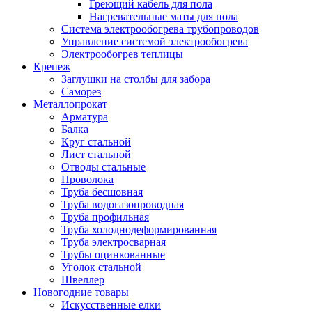
Греющий кабель для пола
Нагревательные маты для пола
Система электрообогрева трубопроводов
Управление системой электрообогрева
Электрообогрев теплицы
Крепеж
Заглушки на столбы для забора
Саморез
Металлопрокат
Арматура
Балка
Круг стальной
Лист стальной
Отводы стальные
Проволока
Труба бесшовная
Труба водогазопроводная
Труба профильная
Труба холоднодеформированная
Труба электросварная
Трубы оцинкованные
Уголок стальной
Швеллер
Новогодние товары
Искусственные елки