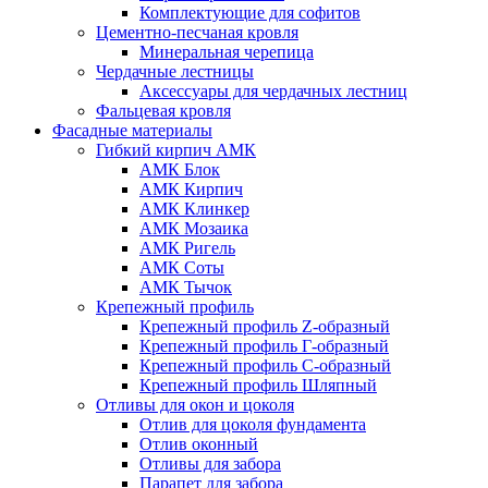
Комплектующие для софитов
Цементно-песчаная кровля
Минеральная черепица
Чердачные лестницы
Аксессуары для чердачных лестниц
Фальцевая кровля
Фасадные материалы
Гибкий кирпич АМК
АМК Блок
АМК Кирпич
АМК Клинкер
АМК Мозаика
АМК Ригель
АМК Соты
АМК Тычок
Крепежный профиль
Крепежный профиль Z-образный
Крепежный профиль Г-образный
Крепежный профиль С-образный
Крепежный профиль Шляпный
Отливы для окон и цоколя
Отлив для цоколя фундамента
Отлив оконный
Отливы для забора
Парапет для забора