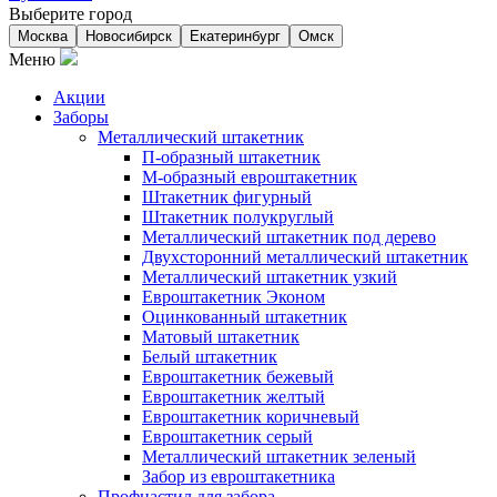
Выберите город
Москва
Новосибирск
Екатеринбург
Омск
Меню
Акции
Заборы
Металлический штакетник
П-образный штакетник
М-образный евроштакетник
Штакетник фигурный
Штакетник полукруглый
Металлический штакетник под дерево
Двухсторонний металлический штакетник
Металлический штакетник узкий
Евроштакетник Эконом
Оцинкованный штакетник
Матовый штакетник
Белый штакетник
Евроштакетник бежевый
Евроштакетник желтый
Евроштакетник коричневый
Евроштакетник серый
Металлический штакетник зеленый
Забор из евроштакетника
Профнастил для забора