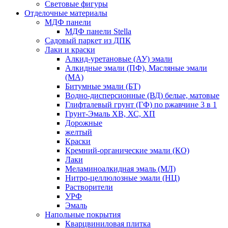
Световые фигуры
Отделочные материалы
МДФ панели
МДФ панели Stella
Садовый паркет из ДПК
Лаки и краски
Алкид-уретановые (АУ) эмали
Алкидные эмали (ПФ), Масляные эмали
(МА)
Битумные эмали (БТ)
Водно-дисперсионные (ВД) белые, матовые
Глифталевый грунт (ГФ) по ржавчине 3 в 1
Грунт-Эмаль ХВ, ХС, ХП
Дорожные
желтый
Краски
Кремний-органические эмали (КО)
Лаки
Меламиноалкидная эмаль (МЛ)
Нитро-целлюлозные эмали (НЦ)
Растворители
УРФ
Эмаль
Напольные покрытия
Кварцвиниловая плитка