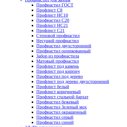
Профнастил ГОСТ
Профлист С8
Профлист НС10
Профнастил С20
Профлист НС21
Профлист С21
Стеновой профнастил
Несущий профнастил
Профнастил двухсторонний
Профнастил оцинкованный
Забор из профнастила
Матовый профнастил
Профлист под камень
Профлист под кирпич
Профнастил под дерево
Профлист под дерево двухсторонний
Профлист белый
Профлист коричневый
Профлист стальной бархат
Профнастил бежевый
Профнастил Зеленый мох
Профнастил окрашенный
Профнастил серый
Профнастил синий