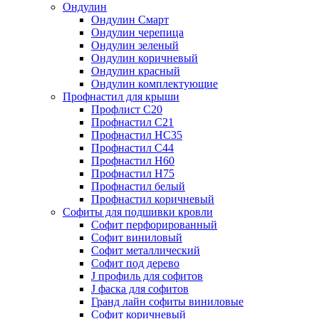
Ондулин
Ондулин Смарт
Ондулин черепица
Ондулин зеленый
Ондулин коричневый
Ондулин красный
Ондулин комплектующие
Профнастил для крыши
Профлист С20
Профнастил С21
Профнастил НС35
Профнастил С44
Профнастил Н60
Профнастил Н75
Профнастил белый
Профнастил коричневый
Софиты для подшивки кровли
Cофит перфорированный
Софит виниловый
Софит металлический
Софит под дерево
J профиль для софитов
J фаска для софитов
Гранд лайн софиты виниловые
Софит коричневый