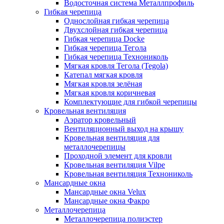
Водосточная система Металлпрофиль
Гибкая черепица
Однослойная гибкая черепица
Двухслойная гибкая черепица
Гибкая черепица Docke
Гибкая черепица Тегола
Гибкая черепица Технониколь
Мягкая кровля Тегола (Tegola)
Катепал мягкая кровля
Мягкая кровля зелёная
Мягкая кровля коричневая
Комплектующие для гибкой черепицы
Кровельная вентиляция
Аэратор кровельный
Вентиляционный выход на крышу
Кровельная вентиляция для
металлочерепицы
Проходной элемент для кровли
Кровельная вентиляция Vilpe
Кровельная вентиляция Технониколь
Мансардные окна
Мансардные окна Velux
Мансардные окна Факро
Металлочерепица
Металлочерепица полиэстер