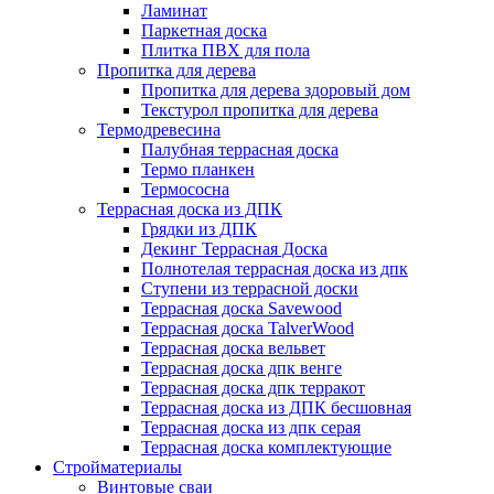
Ламинат
Паркетная доска
Плитка ПВХ для пола
Пропитка для дерева
Пропитка для дерева здоровый дом
Текстурол пропитка для дерева
Термодревесина
Палубная террасная доска
Термо планкен
Термососна
Террасная доска из ДПК
Грядки из ДПК
Декинг Террасная Доска
Полнотелая террасная доска из дпк
Ступени из террасной доски
Террасная доска Savewood
Террасная доска TalverWood
Террасная доска вельвет
Террасная доска дпк венге
Террасная доска дпк терракот
Террасная доска из ДПК бесшовная
Террасная доска из дпк серая
Террасная доска комплектующие
Стройматериалы
Винтовые сваи