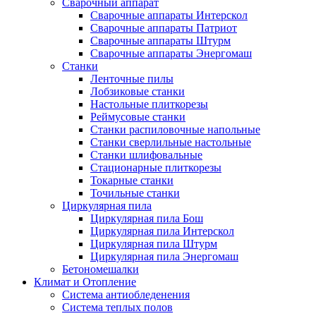
Сварочный аппарат
Сварочные аппараты Интерскол
Сварочные аппараты Патриот
Сварочные аппараты Штурм
Сварочные аппараты Энергомаш
Станки
Ленточные пилы
Лобзиковые станки
Настольные плиткорезы
Реймусовые станки
Станки распиловочные напольные
Станки сверлильные настольные
Станки шлифовальные
Стационарные плиткорезы
Токарные станки
Точильные станки
Циркулярная пила
Циркулярная пила Бош
Циркулярная пила Интерскол
Циркулярная пила Штурм
Циркулярная пила Энергомаш
Бетономешалки
Климат и Отопление
Система антиобледенения
Система теплых полов