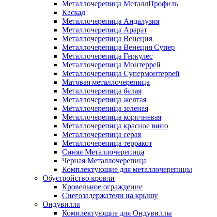
Металлочерепица МеталлПрофиль
Каскад
Металлочерепица Андалузия
Металлочерепица Арарат
Металлочерепица Венеция
Металлочерепица Венеция Супер
Металлочерепица Геркулес
Металлочерепица Монтеррей
Металлочерепица Супермонтеррей
Матовая металлочерепица
Металлочерепица белая
Металлочерепица желтая
Металлочерепица зеленая
Металлочерепица коричневая
Металлочерепица красное вино
Металлочерепица серая
Металлочерепица терракот
Синяя Металлочерепица
Черная Металлочерепица
Комплектующие для металлочерепицы
Обустройство кровли
Кровельное ограждение
Снегозадержатели на крышу
Ондувилла
Комплектующие для Ондувиллы