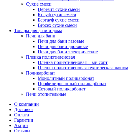
Сухие смеси
Церезит сухие смеси
Кнауф сухие смеси
Бергауф сухие смеси
Brozex сухие смеси
Товары для дачи и дома
Печи для бани
Печи для бани газовые
Печи для бани дровяные
Печи для бани электрические
Пленка полиэтиленовая
Пленка полиэтиленовая 1-ый сорт
Пленка полиэтиленовая техническая эконом
Поликарбонат
Монолитный поликарбонат
Профилированный поликарбонат
Сотовый поликарбонат
Печи отопительные
О компании
Доставка
Оплата
Гарантии
Акции
Отзывы