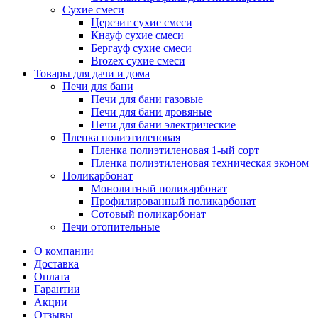
Сухие смеси
Церезит сухие смеси
Кнауф сухие смеси
Бергауф сухие смеси
Brozex сухие смеси
Товары для дачи и дома
Печи для бани
Печи для бани газовые
Печи для бани дровяные
Печи для бани электрические
Пленка полиэтиленовая
Пленка полиэтиленовая 1-ый сорт
Пленка полиэтиленовая техническая эконом
Поликарбонат
Монолитный поликарбонат
Профилированный поликарбонат
Сотовый поликарбонат
Печи отопительные
О компании
Доставка
Оплата
Гарантии
Акции
Отзывы