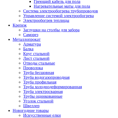
Греющий кабель для пола
Нагревательные маты для пола
Система электрообогрева трубопроводов
Управление системой электрообогрева
Электрообогрев теплицы
Крепеж
Заглушки на столбы для забора
Саморез
Металлопрокат
Арматура
Балка
Круг стальной
Лист стальной
Отводы стальные
Проволока
Труба бесшовная
Труба водогазопроводная
Труба профильная
Труба холоднодеформированная
Труба электросварная
Трубы оцинкованные
Уголок стальной
Швеллер
Новогодние товары
Искусственные елки