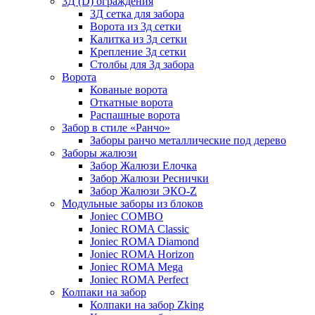
3Д (D) ограждения
3Д сетка для забора
Ворота из 3д сетки
Калитка из 3д сетки
Крепление 3д сетки
Столбы для 3д забора
Ворота
Кованые ворота
Откатные ворота
Распашные ворота
Забор в стиле «Ранчо»
Заборы ранчо металлические под дерево
Заборы жалюзи
Забор Жалюзи Елочка
Забор Жалюзи Реснички
Забор Жалюзи ЭКО-Z
Модульные заборы из блоков
Joniec COMBO
Joniec ROMA Classic
Joniec ROMA Diamond
Joniec ROMA Horizon
Joniec ROMA Mega
Joniec ROMA Perfect
Колпаки на забор
Колпаки на забор Zking