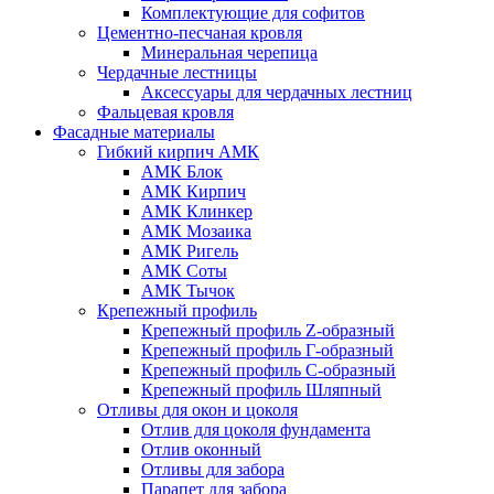
Комплектующие для софитов
Цементно-песчаная кровля
Минеральная черепица
Чердачные лестницы
Аксессуары для чердачных лестниц
Фальцевая кровля
Фасадные материалы
Гибкий кирпич АМК
АМК Блок
АМК Кирпич
АМК Клинкер
АМК Мозаика
АМК Ригель
АМК Соты
АМК Тычок
Крепежный профиль
Крепежный профиль Z-образный
Крепежный профиль Г-образный
Крепежный профиль С-образный
Крепежный профиль Шляпный
Отливы для окон и цоколя
Отлив для цоколя фундамента
Отлив оконный
Отливы для забора
Парапет для забора