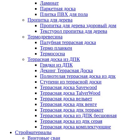
Ламинат
Паркетная доска
Плитка ПВХ для пола
Пропитка для дерева
Пропитка для дерева здоровый дом
Текстурол пропитка для дерева
Термодревесина
Палубная террасная доска
Термо планкен
Термососна
Террасная доска из ДПК
Грядки из ДПК
Декинг Террасная Доска
Полнотелая террасная доска из дпк
Ступени из террасной доски
Террасная доска Savewood
Террасная доска TalverWood
Террасная доска вельвет
Террасная доска дпк венге
Террасная доска дпк терракот
Террасная доска из ДПК бесшовная
Террасная доска из дпк серая
Террасная доска комплектующие
Стройматериалы
Винтовые сваи