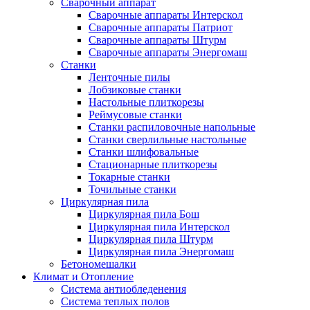
Сварочный аппарат
Сварочные аппараты Интерскол
Сварочные аппараты Патриот
Сварочные аппараты Штурм
Сварочные аппараты Энергомаш
Станки
Ленточные пилы
Лобзиковые станки
Настольные плиткорезы
Реймусовые станки
Станки распиловочные напольные
Станки сверлильные настольные
Станки шлифовальные
Стационарные плиткорезы
Токарные станки
Точильные станки
Циркулярная пила
Циркулярная пила Бош
Циркулярная пила Интерскол
Циркулярная пила Штурм
Циркулярная пила Энергомаш
Бетономешалки
Климат и Отопление
Система антиобледенения
Система теплых полов