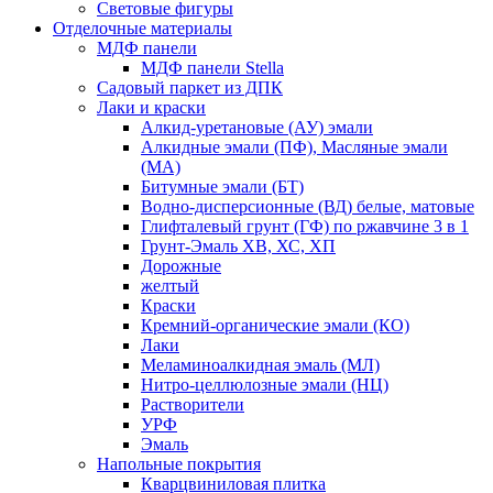
Световые фигуры
Отделочные материалы
МДФ панели
МДФ панели Stella
Садовый паркет из ДПК
Лаки и краски
Алкид-уретановые (АУ) эмали
Алкидные эмали (ПФ), Масляные эмали
(МА)
Битумные эмали (БТ)
Водно-дисперсионные (ВД) белые, матовые
Глифталевый грунт (ГФ) по ржавчине 3 в 1
Грунт-Эмаль ХВ, ХС, ХП
Дорожные
желтый
Краски
Кремний-органические эмали (КО)
Лаки
Меламиноалкидная эмаль (МЛ)
Нитро-целлюлозные эмали (НЦ)
Растворители
УРФ
Эмаль
Напольные покрытия
Кварцвиниловая плитка