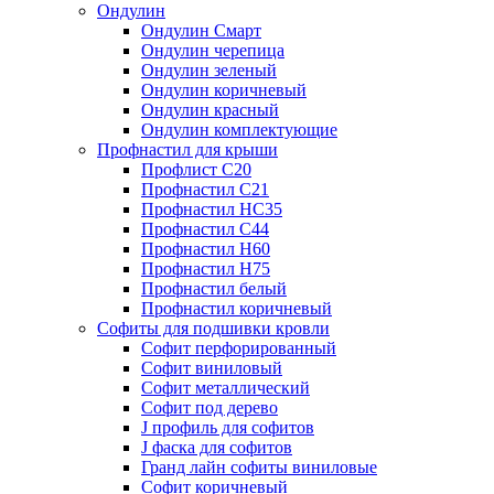
Ондулин
Ондулин Смарт
Ондулин черепица
Ондулин зеленый
Ондулин коричневый
Ондулин красный
Ондулин комплектующие
Профнастил для крыши
Профлист С20
Профнастил С21
Профнастил НС35
Профнастил С44
Профнастил Н60
Профнастил Н75
Профнастил белый
Профнастил коричневый
Софиты для подшивки кровли
Cофит перфорированный
Софит виниловый
Софит металлический
Софит под дерево
J профиль для софитов
J фаска для софитов
Гранд лайн софиты виниловые
Софит коричневый