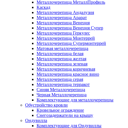
Металлочерепица МеталлПрофиль
Каскад
Металлочерепица Андалузия
Металлочерепица Арарат
Металлочерепица Венеция
Металлочерепица Венеция Супер
Металлочерепица Геркулес
Металлочерепица Монтеррей
Металлочерепица Супермонтеррей
Матовая металлочерепица
Металлочерепица белая
Металлочерепица желтая
Металлочерепица зеленая
Металлочерепица коричневая
Металлочерепица красное вино
Металлочерепица серая
Металлочерепица терракот
Синяя Металлочерепица
Черная Металлочерепица
Комплектующие для металлочерепицы
Обустройство кровли
Кровельное ограждение
Снегозадержатели на крышу
Ондувилла
Комплектующие для Ондувиллы