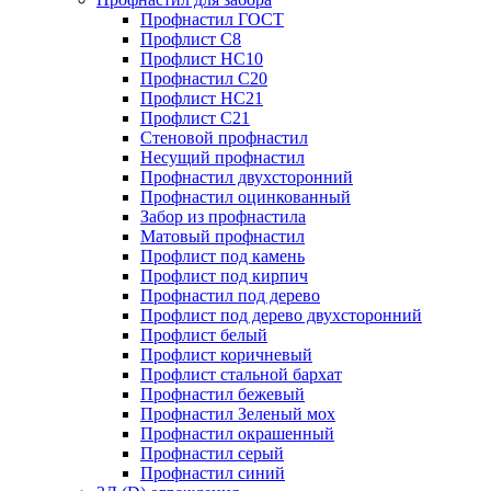
Профнастил ГОСТ
Профлист С8
Профлист НС10
Профнастил С20
Профлист НС21
Профлист С21
Стеновой профнастил
Несущий профнастил
Профнастил двухсторонний
Профнастил оцинкованный
Забор из профнастила
Матовый профнастил
Профлист под камень
Профлист под кирпич
Профнастил под дерево
Профлист под дерево двухсторонний
Профлист белый
Профлист коричневый
Профлист стальной бархат
Профнастил бежевый
Профнастил Зеленый мох
Профнастил окрашенный
Профнастил серый
Профнастил синий