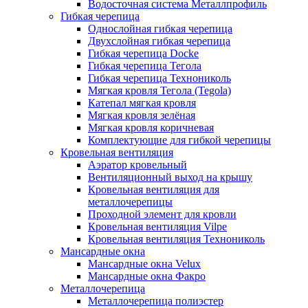
Водосточная система Металлпрофиль
Гибкая черепица
Однослойная гибкая черепица
Двухслойная гибкая черепица
Гибкая черепица Docke
Гибкая черепица Тегола
Гибкая черепица Технониколь
Мягкая кровля Тегола (Tegola)
Катепал мягкая кровля
Мягкая кровля зелёная
Мягкая кровля коричневая
Комплектующие для гибкой черепицы
Кровельная вентиляция
Аэратор кровельный
Вентиляционный выход на крышу
Кровельная вентиляция для
металлочерепицы
Проходной элемент для кровли
Кровельная вентиляция Vilpe
Кровельная вентиляция Технониколь
Мансардные окна
Мансардные окна Velux
Мансардные окна Факро
Металлочерепица
Металлочерепица полиэстер