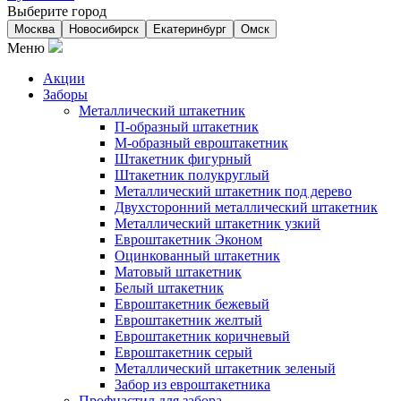
Выберите город
Москва
Новосибирск
Екатеринбург
Омск
Меню
Акции
Заборы
Металлический штакетник
П-образный штакетник
М-образный евроштакетник
Штакетник фигурный
Штакетник полукруглый
Металлический штакетник под дерево
Двухсторонний металлический штакетник
Металлический штакетник узкий
Евроштакетник Эконом
Оцинкованный штакетник
Матовый штакетник
Белый штакетник
Евроштакетник бежевый
Евроштакетник желтый
Евроштакетник коричневый
Евроштакетник серый
Металлический штакетник зеленый
Забор из евроштакетника
Профнастил для забора