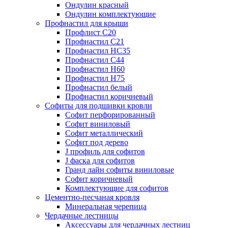
Ондулин красный
Ондулин комплектующие
Профнастил для крыши
Профлист С20
Профнастил С21
Профнастил НС35
Профнастил С44
Профнастил Н60
Профнастил Н75
Профнастил белый
Профнастил коричневый
Софиты для подшивки кровли
Cофит перфорированный
Софит виниловый
Софит металлический
Софит под дерево
J профиль для софитов
J фаска для софитов
Гранд лайн софиты виниловые
Софит коричневый
Комплектующие для софитов
Цементно-песчаная кровля
Минеральная черепица
Чердачные лестницы
Аксессуары для чердачных лестниц