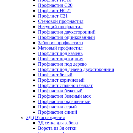
Профнастил С20
Профлист НС21
Профлист С21
Стеновой профнастил
Несущий профнастил
Профнастил двухсторонний
Профнастил оцинкованный
Забор из профнастила
Матовый профнастил
Профлист под камень
Профлист под кирпич
Профнастил под дерево
Профлист под дерево двухсторонний
Профлист белый
Профлист коричневый
Профлист стальной бархат
Профнастил бежевый
Профнастил Зеленый мох
Профнастил окрашенный
Профнастил серый
Профнастил синий
3Д (D) ограждения
3Д сетка для забора
Ворота из 3д сетки