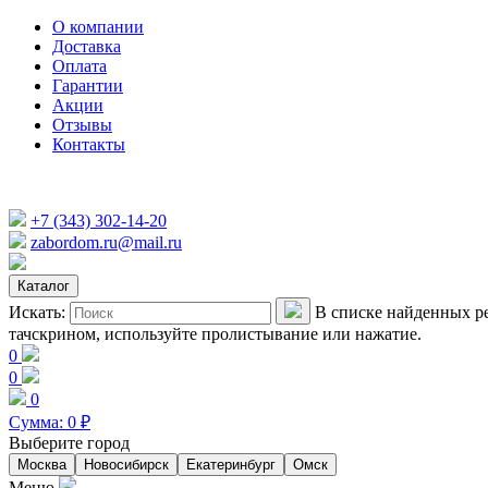
О компании
Доставка
Оплата
Гарантии
Акции
Отзывы
Контакты
+7 (343) 302-14-20
zabordom.ru@mail.ru
Каталог
Искать:
В списке найденных ре
тачскрином, используйте пролистывание или нажатие.
0
0
0
Сумма:
0
₽
Выберите город
Москва
Новосибирск
Екатеринбург
Омск
Меню