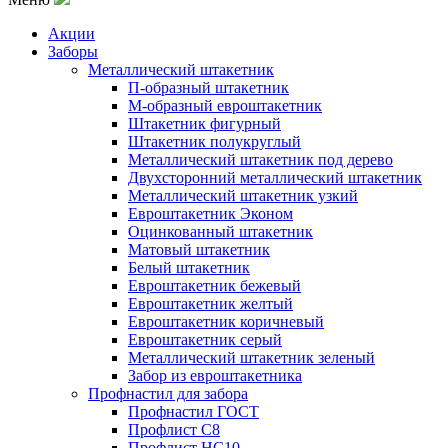
Акции
Заборы
Металлический штакетник
П-образный штакетник
М-образный евроштакетник
Штакетник фигурный
Штакетник полукруглый
Металлический штакетник под дерево
Двухсторонний металлический штакетник
Металлический штакетник узкий
Евроштакетник Эконом
Оцинкованный штакетник
Матовый штакетник
Белый штакетник
Евроштакетник бежевый
Евроштакетник желтый
Евроштакетник коричневый
Евроштакетник серый
Металлический штакетник зеленый
Забор из евроштакетника
Профнастил для забора
Профнастил ГОСТ
Профлист С8
Профлист НС10