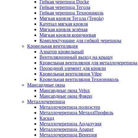
Гибкая черепица Docke
Гибкая черепица Тегола
Гибкая черепица Технониколь
Мягкая кровля Тегола (Tegola)
Катепал мягкая кровля
Мягкая кровля зелёная
Мягкая кровля коричневая
Комплектующие для гибкой черепицы
Кровельная вентиляция
Аэратор кровельный
Вентиляционный выход на крышу
Кровельная вентиляция для металлочерепицы
Проходной элемент для кровли
Кровельная вентиляция Vilpe
Кровельная вентиляция Технониколь
Мансардные окна
Мансардные окна Velux
Мансардные окна Факро
Металлочерепица
Металлочерепица полиэстер
Металлочерепица МеталлПрофиль
Каскад
Металлочерепица Андалузия
Металлочерепица Арарат
Металлочерепица Венеция