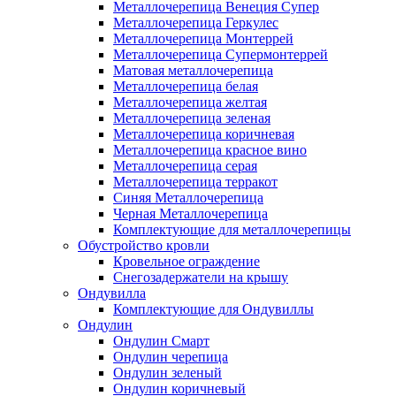
Металлочерепица Венеция Супер
Металлочерепица Геркулес
Металлочерепица Монтеррей
Металлочерепица Супермонтеррей
Матовая металлочерепица
Металлочерепица белая
Металлочерепица желтая
Металлочерепица зеленая
Металлочерепица коричневая
Металлочерепица красное вино
Металлочерепица серая
Металлочерепица терракот
Синяя Металлочерепица
Черная Металлочерепица
Комплектующие для металлочерепицы
Обустройство кровли
Кровельное ограждение
Снегозадержатели на крышу
Ондувилла
Комплектующие для Ондувиллы
Ондулин
Ондулин Смарт
Ондулин черепица
Ондулин зеленый
Ондулин коричневый