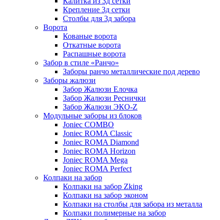
Калитка из 3д сетки
Крепление 3д сетки
Столбы для 3д забора
Ворота
Кованые ворота
Откатные ворота
Распашные ворота
Забор в стиле «Ранчо»
Заборы ранчо металлические под дерево
Заборы жалюзи
Забор Жалюзи Елочка
Забор Жалюзи Реснички
Забор Жалюзи ЭКО-Z
Модульные заборы из блоков
Joniec COMBO
Joniec ROMA Classic
Joniec ROMA Diamond
Joniec ROMA Horizon
Joniec ROMA Mega
Joniec ROMA Perfect
Колпаки на забор
Колпаки на забор Zking
Колпаки на забор эконом
Колпаки на столбы для забора из металла
Колпаки полимерные на забор