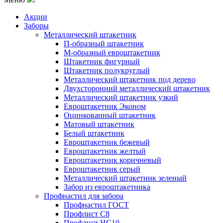
Акции
Заборы
Металлический штакетник
П-образный штакетник
М-образный евроштакетник
Штакетник фигурный
Штакетник полукруглый
Металлический штакетник под дерево
Двухсторонний металлический штакетник
Металлический штакетник узкий
Евроштакетник Эконом
Оцинкованный штакетник
Матовый штакетник
Белый штакетник
Евроштакетник бежевый
Евроштакетник желтый
Евроштакетник коричневый
Евроштакетник серый
Металлический штакетник зеленый
Забор из евроштакетника
Профнастил для забора
Профнастил ГОСТ
Профлист С8
Профлист НС10