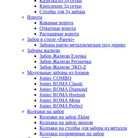
Калитка из 3д сетки
Крепление 3д сетки
Столбы для 3д забора
Ворота
Кованые ворота
Откатные ворота
Распашные ворота
Забор в стиле «Ранчо»
Заборы ранчо металлические под дерево
Заборы жалюзи
Забор Жалюзи Елочка
Забор Жалюзи Реснички
Забор Жалюзи ЭКО-Z
Модульные заборы из блоков
Joniec COMBO
Joniec ROMA Classic
Joniec ROMA Diamond
Joniec ROMA Horizon
Joniec ROMA Mega
Joniec ROMA Perfect
Колпаки на забор
Колпаки на забор Zking
Колпаки на забор эконом
Колпаки на столбы для забора из металла
Колпаки полимерные на забор