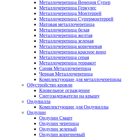
Металлочерепица Венеция Супер
Металлочерепица Геркулес
Металлочерепица Монтеррей
Металлочерепица Супермонтеррей
Матовая металлочерепица
Металлочерепица белая
Металлочерепица желтая
Металлочерепица зеленая
Металлочерепица коричневая
Металлочерепица красное вино
Металлочерепица серая
Металлочерепица терракот
Синяя Металлочерепица
Черная Металлочерепица
Комплектующие для металлочерепицы
Обустройство кровли
Кровельное ограждение
Снегозадержатели на крышу
Ондувилла
Комплектующие для Ондувиллы
Ондулин
Ондулин Смарт
Ондулин черепица
Ондулин зеленый
Ондулин коричневый