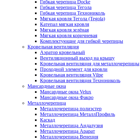
Гибкая черепица Docke
Гибкая черепица Тегола
Гибкая черепица Технониколь
Мягкая кровля Тегола (Tegola)
Катепал мягкая кровля
Мягкая кровля зелёная
Мягкая кровля коричневая
Комплектующие для гибкой черепицы
Кровельная вентиляция
Аэратор кровельный
Вентиляционный выход на крышу
Кровельная вентиляция для металлочерепицы
Проходной элемент для кровли
Кровельная вентиляция Vilpe
Кровельная вентиляция Технониколь
Мансардные окна
Мансардные окна Velux
Мансардные окна Факро
Металлочерепица
Металлочерепица полиэстер
Металлочерепица МеталлПрофиль
Каскад
Металлочерепица Андалузия
Металлочерепица Арарат
Металлочерепица Венеция