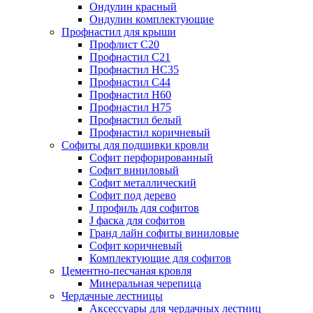
Ондулин красный
Ондулин комплектующие
Профнастил для крыши
Профлист С20
Профнастил С21
Профнастил НС35
Профнастил С44
Профнастил Н60
Профнастил Н75
Профнастил белый
Профнастил коричневый
Софиты для подшивки кровли
Cофит перфорированный
Софит виниловый
Софит металлический
Софит под дерево
J профиль для софитов
J фаска для софитов
Гранд лайн софиты виниловые
Софит коричневый
Комплектующие для софитов
Цементно-песчаная кровля
Минеральная черепица
Чердачные лестницы
Аксессуары для чердачных лестниц