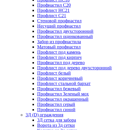
Профнастил С20
Профлист НС21
Профлист С21
Стеновой профнастил
Несущий профнастил
Профнастил двухсторонний
Профнастил оцинкованный
Забор из профнастила
Матовый профнастил
Профлист под камень
Профлист под кирпич
Профнастил под дерево
Профлист под дерево двухсторонний
Профлист белый
Профлист коричневый
Профлист стальной бархат
Профнастил бежевый
Профнастил Зеленый мох
Профнастил окрашенный
Профнастил серый
Профнастил синий
3Д (D) ограждения
3Д сетка для забора
Ворота из 3д сетки