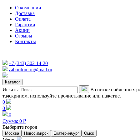
О компании
Доставка
Оплата
Гарантии
Акции
Отзывы
Контакты
+7 (343) 302-14-20
zabordom.ru@mail.ru
Каталог
Искать:
В списке найденных ре
тачскрином, используйте пролистывание или нажатие.
0
0
0
Сумма:
0
₽
Выберите город
Москва
Новосибирск
Екатеринбург
Омск
Меню