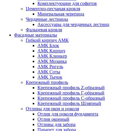
Комплектующие для софитов
Цементно-песчаная кровля
Минеральная черепица
Чердачные лестницы
Аксессуары для чердачных лестниц
Фальцевая кровля
Фасадные материалы
Гибкий кирпич АМК
АМК Блок
АМК Кирпич
АМК Клинкер
АМК Мозаика
АМК Ригель
АМК Соты
АМК Тычок
Крепежный профиль
Крепежный профиль Z-образный
Крепежный профиль Г-образный
Крепежный профиль С-образный
Крепежный профиль Шляпный
Отливы для окон и цоколя
Отлив для цоколя фундамента
Отлив оконный
Отливы для забора
Парапет для забора