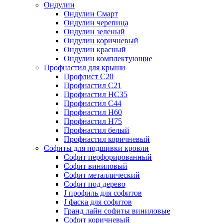
Ондулин
Ондулин Смарт
Ондулин черепица
Ондулин зеленый
Ондулин коричневый
Ондулин красный
Ондулин комплектующие
Профнастил для крыши
Профлист С20
Профнастил С21
Профнастил НС35
Профнастил С44
Профнастил Н60
Профнастил Н75
Профнастил белый
Профнастил коричневый
Софиты для подшивки кровли
Cофит перфорированный
Софит виниловый
Софит металлический
Софит под дерево
J профиль для софитов
J фаска для софитов
Гранд лайн софиты виниловые
Софит коричневый