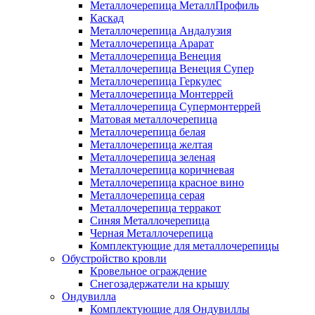
Металлочерепица МеталлПрофиль
Каскад
Металлочерепица Андалузия
Металлочерепица Арарат
Металлочерепица Венеция
Металлочерепица Венеция Супер
Металлочерепица Геркулес
Металлочерепица Монтеррей
Металлочерепица Супермонтеррей
Матовая металлочерепица
Металлочерепица белая
Металлочерепица желтая
Металлочерепица зеленая
Металлочерепица коричневая
Металлочерепица красное вино
Металлочерепица серая
Металлочерепица терракот
Синяя Металлочерепица
Черная Металлочерепица
Комплектующие для металлочерепицы
Обустройство кровли
Кровельное ограждение
Снегозадержатели на крышу
Ондувилла
Комплектующие для Ондувиллы