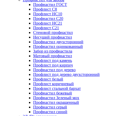
Профнастил ГОСТ
Профлист С8
Профлист НС10
Профнастил С20
Профлист НС21
Профлист С21
Стеновой профнастил
Несущий профнастил
Профнастил двухсторонний
Профнастил оцинкованный
Забор из профнастила
Матовый профнастил
Профлист под камень
Профлист под кирпич
Профнастил под дерево
Профлист под дерево двухсторонний
Профлист белый
Профлист коричневый
Профлист стальной бархат
Профнастил бежевый
Профнастил Зеленый мох
Профнастил окрашенный
Профнастил серый
Профнастил синий