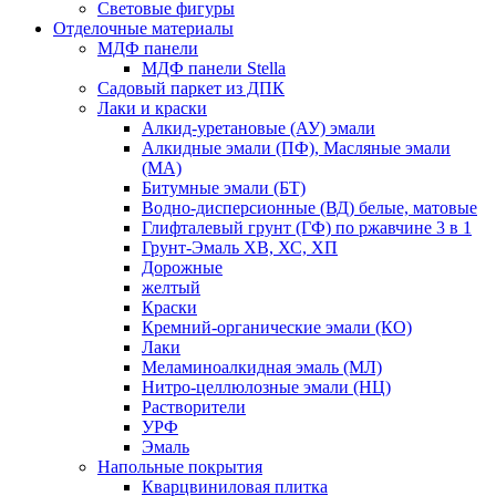
Световые фигуры
Отделочные материалы
МДФ панели
МДФ панели Stella
Садовый паркет из ДПК
Лаки и краски
Алкид-уретановые (АУ) эмали
Алкидные эмали (ПФ), Масляные эмали
(МА)
Битумные эмали (БТ)
Водно-дисперсионные (ВД) белые, матовые
Глифталевый грунт (ГФ) по ржавчине 3 в 1
Грунт-Эмаль ХВ, ХС, ХП
Дорожные
желтый
Краски
Кремний-органические эмали (КО)
Лаки
Меламиноалкидная эмаль (МЛ)
Нитро-целлюлозные эмали (НЦ)
Растворители
УРФ
Эмаль
Напольные покрытия
Кварцвиниловая плитка