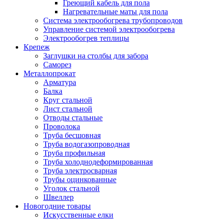
Греющий кабель для пола
Нагревательные маты для пола
Система электрообогрева трубопроводов
Управление системой электрообогрева
Электрообогрев теплицы
Крепеж
Заглушки на столбы для забора
Саморез
Металлопрокат
Арматура
Балка
Круг стальной
Лист стальной
Отводы стальные
Проволока
Труба бесшовная
Труба водогазопроводная
Труба профильная
Труба холоднодеформированная
Труба электросварная
Трубы оцинкованные
Уголок стальной
Швеллер
Новогодние товары
Искусственные елки