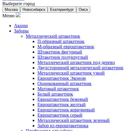
Выберите город
Москва
Новосибирск
Екатеринбург
Омск
Меню
Акции
Заборы
Металлический штакетник
П-образный штакетник
М-образный евроштакетник
Штакетник фигурный
Штакетник полукруглый
Металлический штакетник под дерево
Двухсторонний металлический штакетник
Металлический штакетник узкий
Евроштакетник Эконом
Оцинкованный штакетник
Матовый штакетник
Белый штакетник
Евроштакетник бежевый
Евроштакетник желтый
Евроштакетник коричневый
Евроштакетник серый
Металлический штакетник зеленый
Забор из евроштакетника
Профнастил для забора