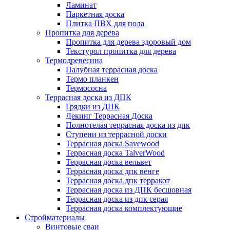
Ламинат
Паркетная доска
Плитка ПВХ для пола
Пропитка для дерева
Пропитка для дерева здоровый дом
Текстурол пропитка для дерева
Термодревесина
Палубная террасная доска
Термо планкен
Термососна
Террасная доска из ДПК
Грядки из ДПК
Декинг Террасная Доска
Полнотелая террасная доска из дпк
Ступени из террасной доски
Террасная доска Savewood
Террасная доска TalverWood
Террасная доска вельвет
Террасная доска дпк венге
Террасная доска дпк терракот
Террасная доска из ДПК бесшовная
Террасная доска из дпк серая
Террасная доска комплектующие
Стройматериалы
Винтовые сваи