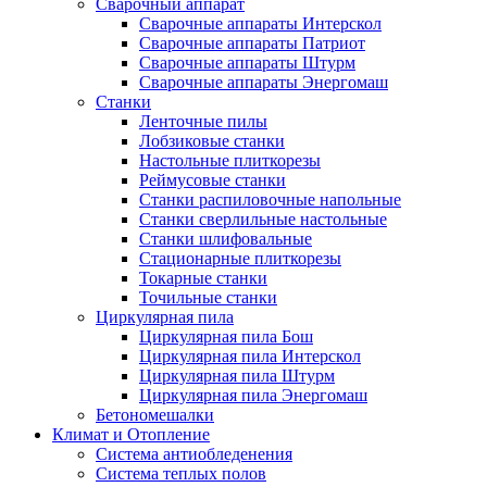
Сварочный аппарат
Сварочные аппараты Интерскол
Сварочные аппараты Патриот
Сварочные аппараты Штурм
Сварочные аппараты Энергомаш
Станки
Ленточные пилы
Лобзиковые станки
Настольные плиткорезы
Реймусовые станки
Станки распиловочные напольные
Станки сверлильные настольные
Станки шлифовальные
Стационарные плиткорезы
Токарные станки
Точильные станки
Циркулярная пила
Циркулярная пила Бош
Циркулярная пила Интерскол
Циркулярная пила Штурм
Циркулярная пила Энергомаш
Бетономешалки
Климат и Отопление
Система антиобледенения
Система теплых полов