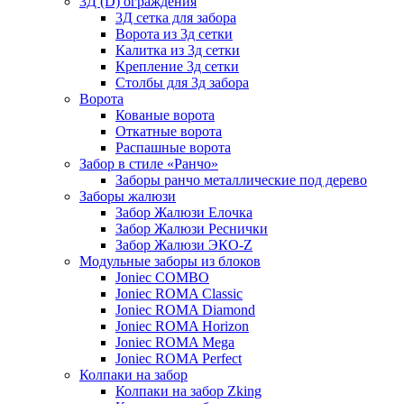
3Д (D) ограждения
3Д сетка для забора
Ворота из 3д сетки
Калитка из 3д сетки
Крепление 3д сетки
Столбы для 3д забора
Ворота
Кованые ворота
Откатные ворота
Распашные ворота
Забор в стиле «Ранчо»
Заборы ранчо металлические под дерево
Заборы жалюзи
Забор Жалюзи Елочка
Забор Жалюзи Реснички
Забор Жалюзи ЭКО-Z
Модульные заборы из блоков
Joniec COMBO
Joniec ROMA Classic
Joniec ROMA Diamond
Joniec ROMA Horizon
Joniec ROMA Mega
Joniec ROMA Perfect
Колпаки на забор
Колпаки на забор Zking