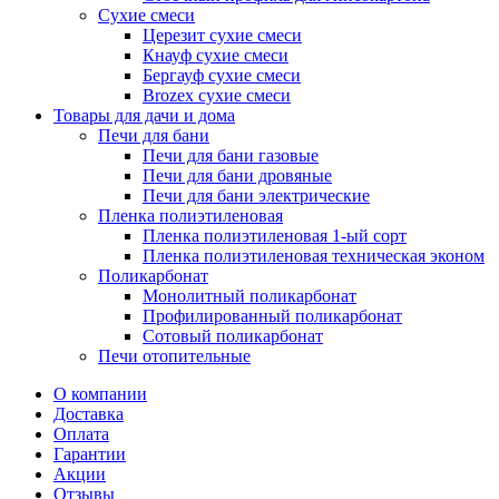
Сухие смеси
Церезит сухие смеси
Кнауф сухие смеси
Бергауф сухие смеси
Brozex сухие смеси
Товары для дачи и дома
Печи для бани
Печи для бани газовые
Печи для бани дровяные
Печи для бани электрические
Пленка полиэтиленовая
Пленка полиэтиленовая 1-ый сорт
Пленка полиэтиленовая техническая эконом
Поликарбонат
Монолитный поликарбонат
Профилированный поликарбонат
Сотовый поликарбонат
Печи отопительные
О компании
Доставка
Оплата
Гарантии
Акции
Отзывы