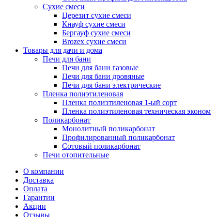
Сухие смеси
Церезит сухие смеси
Кнауф сухие смеси
Бергауф сухие смеси
Brozex сухие смеси
Товары для дачи и дома
Печи для бани
Печи для бани газовые
Печи для бани дровяные
Печи для бани электрические
Пленка полиэтиленовая
Пленка полиэтиленовая 1-ый сорт
Пленка полиэтиленовая техническая эконом
Поликарбонат
Монолитный поликарбонат
Профилированный поликарбонат
Сотовый поликарбонат
Печи отопительные
О компании
Доставка
Оплата
Гарантии
Акции
Отзывы