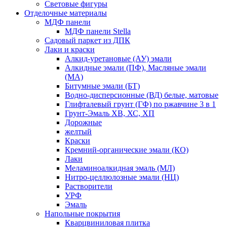
Световые фигуры
Отделочные материалы
МДФ панели
МДФ панели Stella
Садовый паркет из ДПК
Лаки и краски
Алкид-уретановые (АУ) эмали
Алкидные эмали (ПФ), Масляные эмали
(МА)
Битумные эмали (БТ)
Водно-дисперсионные (ВД) белые, матовые
Глифталевый грунт (ГФ) по ржавчине 3 в 1
Грунт-Эмаль ХВ, ХС, ХП
Дорожные
желтый
Краски
Кремний-органические эмали (КО)
Лаки
Меламиноалкидная эмаль (МЛ)
Нитро-целлюлозные эмали (НЦ)
Растворители
УРФ
Эмаль
Напольные покрытия
Кварцвиниловая плитка