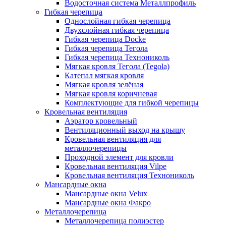
Водосточная система Металлпрофиль
Гибкая черепица
Однослойная гибкая черепица
Двухслойная гибкая черепица
Гибкая черепица Docke
Гибкая черепица Тегола
Гибкая черепица Технониколь
Мягкая кровля Тегола (Tegola)
Катепал мягкая кровля
Мягкая кровля зелёная
Мягкая кровля коричневая
Комплектующие для гибкой черепицы
Кровельная вентиляция
Аэратор кровельный
Вентиляционный выход на крышу
Кровельная вентиляция для
металлочерепицы
Проходной элемент для кровли
Кровельная вентиляция Vilpe
Кровельная вентиляция Технониколь
Мансардные окна
Мансардные окна Velux
Мансардные окна Факро
Металлочерепица
Металлочерепица полиэстер