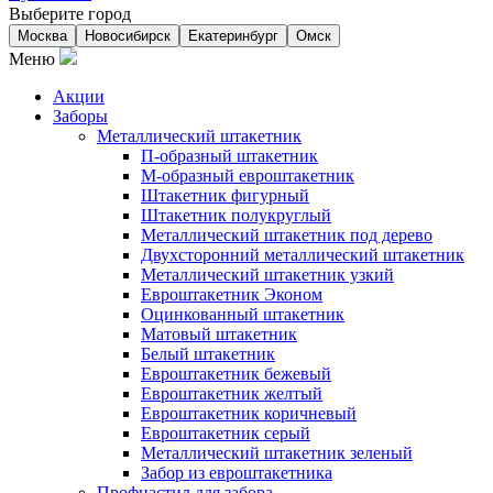
Выберите город
Москва
Новосибирск
Екатеринбург
Омск
Меню
Акции
Заборы
Металлический штакетник
П-образный штакетник
М-образный евроштакетник
Штакетник фигурный
Штакетник полукруглый
Металлический штакетник под дерево
Двухсторонний металлический штакетник
Металлический штакетник узкий
Евроштакетник Эконом
Оцинкованный штакетник
Матовый штакетник
Белый штакетник
Евроштакетник бежевый
Евроштакетник желтый
Евроштакетник коричневый
Евроштакетник серый
Металлический штакетник зеленый
Забор из евроштакетника
Профнастил для забора