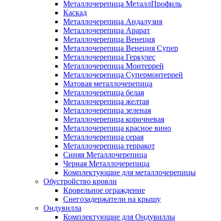
Металлочерепица МеталлПрофиль
Каскад
Металлочерепица Андалузия
Металлочерепица Арарат
Металлочерепица Венеция
Металлочерепица Венеция Супер
Металлочерепица Геркулес
Металлочерепица Монтеррей
Металлочерепица Супермонтеррей
Матовая металлочерепица
Металлочерепица белая
Металлочерепица желтая
Металлочерепица зеленая
Металлочерепица коричневая
Металлочерепица красное вино
Металлочерепица серая
Металлочерепица терракот
Синяя Металлочерепица
Черная Металлочерепица
Комплектующие для металлочерепицы
Обустройство кровли
Кровельное ограждение
Снегозадержатели на крышу
Ондувилла
Комплектующие для Ондувиллы