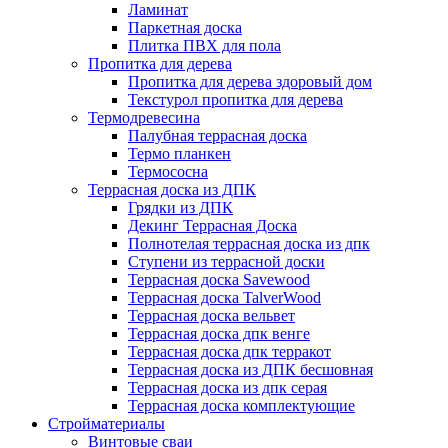
Ламинат
Паркетная доска
Плитка ПВХ для пола
Пропитка для дерева
Пропитка для дерева здоровый дом
Текстурол пропитка для дерева
Термодревесина
Палубная террасная доска
Термо планкен
Термососна
Террасная доска из ДПК
Грядки из ДПК
Декинг Террасная Доска
Полнотелая террасная доска из дпк
Ступени из террасной доски
Террасная доска Savewood
Террасная доска TalverWood
Террасная доска вельвет
Террасная доска дпк венге
Террасная доска дпк терракот
Террасная доска из ДПК бесшовная
Террасная доска из дпк серая
Террасная доска комплектующие
Стройматериалы
Винтовые сваи