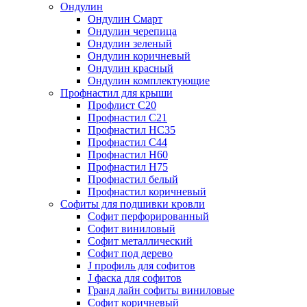
Ондулин
Ондулин Смарт
Ондулин черепица
Ондулин зеленый
Ондулин коричневый
Ондулин красный
Ондулин комплектующие
Профнастил для крыши
Профлист С20
Профнастил С21
Профнастил НС35
Профнастил С44
Профнастил Н60
Профнастил Н75
Профнастил белый
Профнастил коричневый
Софиты для подшивки кровли
Cофит перфорированный
Софит виниловый
Софит металлический
Софит под дерево
J профиль для софитов
J фаска для софитов
Гранд лайн софиты виниловые
Софит коричневый