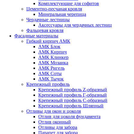
Комплектующие для софитов
Цементно-песчаная кровля
Минеральная черепица
Чердачные лестницы
Аксессуары для чердачных лестниц
Фальцевая кровля
Фасадные материалы
Гибкий кирпич АМК
АМК Блок
АМК Кирпич
АМК Клинкер
АМК Мозаика
АМК Ригель
АМК Соты
АМК Тычок
Крепежный профиль
Крепежный профиль Z-образный
Крепежный профиль Г-образный
Крепежный профиль С-образный
Крепежный профиль Шляпный
Отливы для окон и цоколя
Отлив для цоколя фундамента
Отлив оконный
Отливы для забора
Парапет для забора