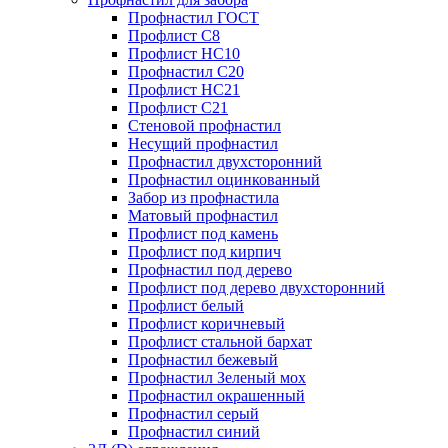
Профнастил ГОСТ
Профлист С8
Профлист НС10
Профнастил С20
Профлист НС21
Профлист С21
Стеновой профнастил
Несущий профнастил
Профнастил двухсторонний
Профнастил оцинкованный
Забор из профнастила
Матовый профнастил
Профлист под камень
Профлист под кирпич
Профнастил под дерево
Профлист под дерево двухсторонний
Профлист белый
Профлист коричневый
Профлист стальной бархат
Профнастил бежевый
Профнастил Зеленый мох
Профнастил окрашенный
Профнастил серый
Профнастил синий