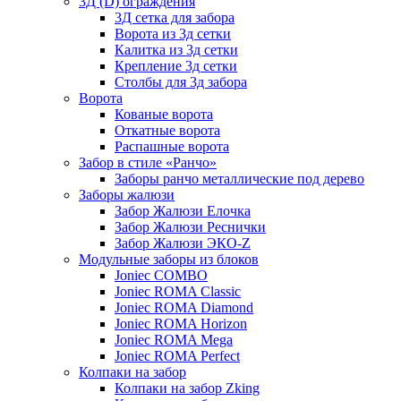
3Д (D) ограждения
3Д сетка для забора
Ворота из 3д сетки
Калитка из 3д сетки
Крепление 3д сетки
Столбы для 3д забора
Ворота
Кованые ворота
Откатные ворота
Распашные ворота
Забор в стиле «Ранчо»
Заборы ранчо металлические под дерево
Заборы жалюзи
Забор Жалюзи Елочка
Забор Жалюзи Реснички
Забор Жалюзи ЭКО-Z
Модульные заборы из блоков
Joniec COMBO
Joniec ROMA Classic
Joniec ROMA Diamond
Joniec ROMA Horizon
Joniec ROMA Mega
Joniec ROMA Perfect
Колпаки на забор
Колпаки на забор Zking