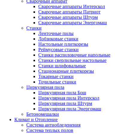
Сварочный аппарат
Сварочные аппараты Интерскол
Сварочные аппараты Патриот
Сварочные аппараты Штурм
Сварочные аппараты Энергомаш
Станки
Ленточные пилы
Лобзиковые станки
Настольные плиткорезы
Реймусовые станки
Станки распиловочные напольные
Станки сверлильные настольные
Станки шлифовальные
Стационарные плиткорезы
Токарные станки
Точильные станки
Циркулярная пила
Циркулярная пила Бош
Циркулярная пила Интерскол
Циркулярная пила Штурм
Циркулярная пила Энергомаш
Бетономешалки
Климат и Отопление
Система антиобледенения
Система теплых полов