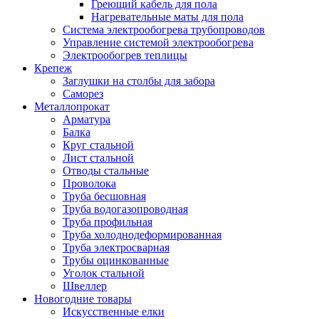
Греющий кабель для пола
Нагревательные маты для пола
Система электрообогрева трубопроводов
Управление системой электрообогрева
Электрообогрев теплицы
Крепеж
Заглушки на столбы для забора
Саморез
Металлопрокат
Арматура
Балка
Круг стальной
Лист стальной
Отводы стальные
Проволока
Труба бесшовная
Труба водогазопроводная
Труба профильная
Труба холоднодеформированная
Труба электросварная
Трубы оцинкованные
Уголок стальной
Швеллер
Новогодние товары
Искусственные елки