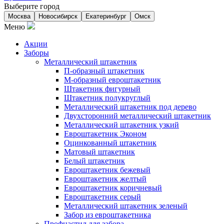
Выберите город
Москва
Новосибирск
Екатеринбург
Омск
Меню
Акции
Заборы
Металлический штакетник
П-образный штакетник
М-образный евроштакетник
Штакетник фигурный
Штакетник полукруглый
Металлический штакетник под дерево
Двухсторонний металлический штакетник
Металлический штакетник узкий
Евроштакетник Эконом
Оцинкованный штакетник
Матовый штакетник
Белый штакетник
Евроштакетник бежевый
Евроштакетник желтый
Евроштакетник коричневый
Евроштакетник серый
Металлический штакетник зеленый
Забор из евроштакетника
Профнастил для забора