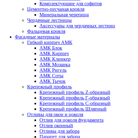
Комплектующие для софитов
Цементно-песчаная кровля
Минеральная черепица
Чердачные лестницы
Аксессуары для чердачных лестниц
Фальцевая кровля
Фасадные материалы
Гибкий кирпич АМК
АМК Блок
АМК Кирпич
АМК Клинкер
АМК Мозаика
АМК Ригель
АМК Соты
АМК Тычок
Крепежный профиль
Крепежный профиль Z-образный
Крепежный профиль Г-образный
Крепежный профиль С-образный
Крепежный профиль Шляпный
Отливы для окон и цоколя
Отлив для цоколя фундамента
Отлив оконный
Отливы для забора
Парапет для забора