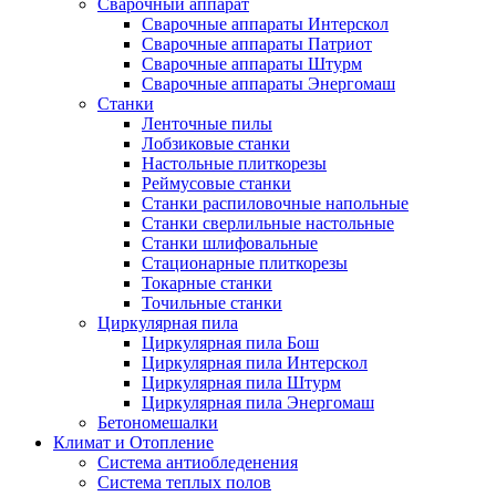
Сварочный аппарат
Сварочные аппараты Интерскол
Сварочные аппараты Патриот
Сварочные аппараты Штурм
Сварочные аппараты Энергомаш
Станки
Ленточные пилы
Лобзиковые станки
Настольные плиткорезы
Реймусовые станки
Станки распиловочные напольные
Станки сверлильные настольные
Станки шлифовальные
Стационарные плиткорезы
Токарные станки
Точильные станки
Циркулярная пила
Циркулярная пила Бош
Циркулярная пила Интерскол
Циркулярная пила Штурм
Циркулярная пила Энергомаш
Бетономешалки
Климат и Отопление
Система антиобледенения
Система теплых полов