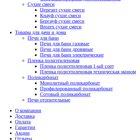
Сухие смеси
Церезит сухие смеси
Кнауф сухие смеси
Бергауф сухие смеси
Brozex сухие смеси
Товары для дачи и дома
Печи для бани
Печи для бани газовые
Печи для бани дровяные
Печи для бани электрические
Пленка полиэтиленовая
Пленка полиэтиленовая 1-ый сорт
Пленка полиэтиленовая техническая эконом
Поликарбонат
Монолитный поликарбонат
Профилированный поликарбонат
Сотовый поликарбонат
Печи отопительные
О компании
Доставка
Оплата
Гарантии
Акции
Отзывы