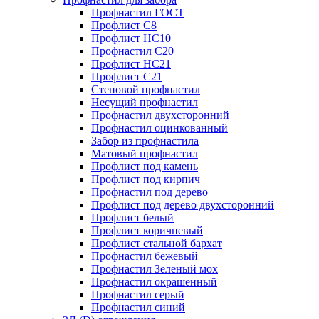
Профнастил ГОСТ
Профлист С8
Профлист НС10
Профнастил С20
Профлист НС21
Профлист С21
Стеновой профнастил
Несущий профнастил
Профнастил двухсторонний
Профнастил оцинкованный
Забор из профнастила
Матовый профнастил
Профлист под камень
Профлист под кирпич
Профнастил под дерево
Профлист под дерево двухсторонний
Профлист белый
Профлист коричневый
Профлист стальной бархат
Профнастил бежевый
Профнастил Зеленый мох
Профнастил окрашенный
Профнастил серый
Профнастил синий