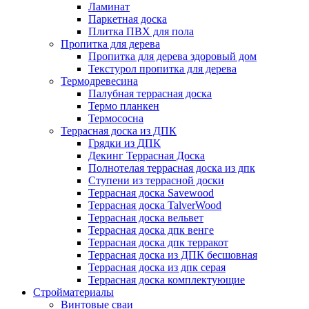
Ламинат
Паркетная доска
Плитка ПВХ для пола
Пропитка для дерева
Пропитка для дерева здоровый дом
Текстурол пропитка для дерева
Термодревесина
Палубная террасная доска
Термо планкен
Термососна
Террасная доска из ДПК
Грядки из ДПК
Декинг Террасная Доска
Полнотелая террасная доска из дпк
Ступени из террасной доски
Террасная доска Savewood
Террасная доска TalverWood
Террасная доска вельвет
Террасная доска дпк венге
Террасная доска дпк терракот
Террасная доска из ДПК бесшовная
Террасная доска из дпк серая
Террасная доска комплектующие
Стройматериалы
Винтовые сваи