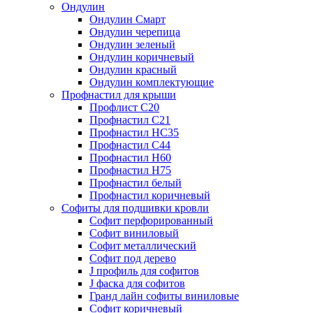
Ондулин
Ондулин Смарт
Ондулин черепица
Ондулин зеленый
Ондулин коричневый
Ондулин красный
Ондулин комплектующие
Профнастил для крыши
Профлист С20
Профнастил С21
Профнастил НС35
Профнастил С44
Профнастил Н60
Профнастил Н75
Профнастил белый
Профнастил коричневый
Софиты для подшивки кровли
Cофит перфорированный
Софит виниловый
Софит металлический
Софит под дерево
J профиль для софитов
J фаска для софитов
Гранд лайн софиты виниловые
Софит коричневый