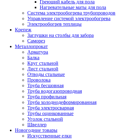
Греющий кабель для пола
Нагревательные маты для пола
Система электрообогрева трубопроводов
Управление системой электрообогрева
Электрообогрев теплицы
Крепеж
Заглушки на столбы для забора
Саморез
Металлопрокат
Арматура
Балка
Круг стальной
Лист стальной
Отводы стальные
Проволока
Труба бесшовная
Труба водогазопроводная
Труба профильная
Труба холоднодеформированная
Труба электросварная
Трубы оцинкованные
Уголок стальной
Швеллер
Новогодние товары
Искусственные елки