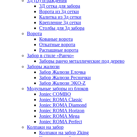
3Д (D) ограждения
3Д сетка для забора
Ворота из 3д сетки
Калитка из 3д сетки
Крепление 3д сетки
Столбы для 3д забора
Ворота
Кованые ворота
Откатные ворота
Распашные ворота
Забор в стиле «Ранчо»
Заборы ранчо металлические под дерево
Заборы жалюзи
Забор Жалюзи Елочка
Забор Жалюзи Реснички
Забор Жалюзи ЭКО-Z
Модульные заборы из блоков
Joniec COMBO
Joniec ROMA Classic
Joniec ROMA Diamond
Joniec ROMA Horizon
Joniec ROMA Mega
Joniec ROMA Perfect
Колпаки на забор
Колпаки на забор Zking