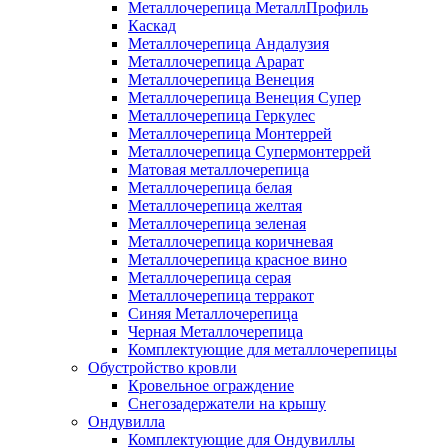
Металлочерепица МеталлПрофиль
Каскад
Металлочерепица Андалузия
Металлочерепица Арарат
Металлочерепица Венеция
Металлочерепица Венеция Супер
Металлочерепица Геркулес
Металлочерепица Монтеррей
Металлочерепица Супермонтеррей
Матовая металлочерепица
Металлочерепица белая
Металлочерепица желтая
Металлочерепица зеленая
Металлочерепица коричневая
Металлочерепица красное вино
Металлочерепица серая
Металлочерепица терракот
Синяя Металлочерепица
Черная Металлочерепица
Комплектующие для металлочерепицы
Обустройство кровли
Кровельное ограждение
Снегозадержатели на крышу
Ондувилла
Комплектующие для Ондувиллы