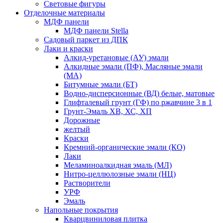
Световые фигуры
Отделочные материалы
МДФ панели
МДФ панели Stella
Садовый паркет из ДПК
Лаки и краски
Алкид-уретановые (АУ) эмали
Алкидные эмали (ПФ), Масляные эмали
(МА)
Битумные эмали (БТ)
Водно-дисперсионные (ВД) белые, матовые
Глифталевый грунт (ГФ) по ржавчине 3 в 1
Грунт-Эмаль ХВ, ХС, ХП
Дорожные
желтый
Краски
Кремний-органические эмали (КО)
Лаки
Меламиноалкидная эмаль (МЛ)
Нитро-целлюлозные эмали (НЦ)
Растворители
УРФ
Эмаль
Напольные покрытия
Кварцвиниловая плитка