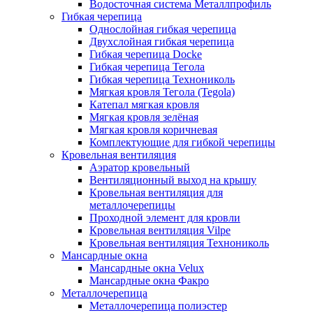
Водосточная система Металлпрофиль
Гибкая черепица
Однослойная гибкая черепица
Двухслойная гибкая черепица
Гибкая черепица Docke
Гибкая черепица Тегола
Гибкая черепица Технониколь
Мягкая кровля Тегола (Tegola)
Катепал мягкая кровля
Мягкая кровля зелёная
Мягкая кровля коричневая
Комплектующие для гибкой черепицы
Кровельная вентиляция
Аэратор кровельный
Вентиляционный выход на крышу
Кровельная вентиляция для
металлочерепицы
Проходной элемент для кровли
Кровельная вентиляция Vilpe
Кровельная вентиляция Технониколь
Мансардные окна
Мансардные окна Velux
Мансардные окна Факро
Металлочерепица
Металлочерепица полиэстер