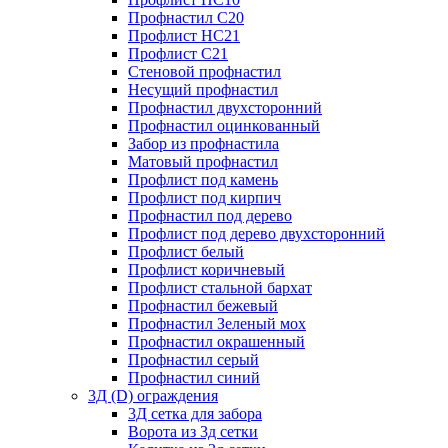
Профнастил С20
Профлист НС21
Профлист С21
Стеновой профнастил
Несущий профнастил
Профнастил двухсторонний
Профнастил оцинкованный
Забор из профнастила
Матовый профнастил
Профлист под камень
Профлист под кирпич
Профнастил под дерево
Профлист под дерево двухсторонний
Профлист белый
Профлист коричневый
Профлист стальной бархат
Профнастил бежевый
Профнастил Зеленый мох
Профнастил окрашенный
Профнастил серый
Профнастил синий
3Д (D) ограждения
3Д сетка для забора
Ворота из 3д сетки