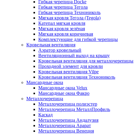
Гибкая черепица Docke
Гибкая черепица Тегола
Гибкая черепица Технониколь
Мягкая кровля Тегола (Tegola)
Катепал мягкая кровля
Мягкая кровля зелёная
Мягкая кровля коричневая
Комплектующие для гибкой черепицы
Кровельная вентиляция
Аэратор кровельный
Вентиляционный выход на крышу
Кровельная вентиляция для металлочерепицы
Проходной элемент для кровли
Кровельная вентиляция Vilpe
Кровельная вентиляция Технониколь
Мансардные окна
Мансардные окна Velux
Мансардные окна Факро
Металлочерепица
Металлочерепица полиэстер
Металлочерепица МеталлПрофиль
Каскад
Металлочерепица Андалузия
Металлочерепица Арарат
Металлочерепица Венеция