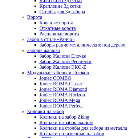
Калитка из 3д сетки
Крепление 3д сетки
Столбы для 3д забора
Ворота
Кованые ворота
Откатные ворота
Распашные ворота
Забор в стиле «Ранчо»
Заборы ранчо металлические под дерево
Заборы жалюзи
Забор Жалюзи Елочка
Забор Жалюзи Реснички
Забор Жалюзи ЭКО-Z
Модульные заборы из блоков
Joniec COMBO
Joniec ROMA Classic
Joniec ROMA Diamond
Joniec ROMA Horizon
Joniec ROMA Mega
Joniec ROMA Perfect
Колпаки на забор
Колпаки на забор Zking
Колпаки на забор эконом
Колпаки на столбы для забора из металла
Колпаки полимерные на забор