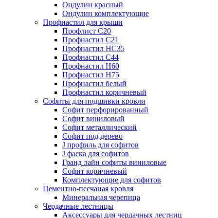
Ондулин красный
Ондулин комплектующие
Профнастил для крыши
Профлист С20
Профнастил С21
Профнастил НС35
Профнастил С44
Профнастил Н60
Профнастил Н75
Профнастил белый
Профнастил коричневый
Софиты для подшивки кровли
Cофит перфорированный
Софит виниловый
Софит металлический
Софит под дерево
J профиль для софитов
J фаска для софитов
Гранд лайн софиты виниловые
Софит коричневый
Комплектующие для софитов
Цементно-песчаная кровля
Минеральная черепица
Чердачные лестницы
Аксессуары для чердачных лестниц