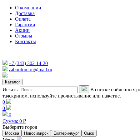
О компании
Доставка
Оплата
Гарантии
Акции
Отзывы
Контакты
+7 (343) 302-14-20
zabordom.ru@mail.ru
Каталог
Искать:
В списке найденных ре
тачскрином, используйте пролистывание или нажатие.
0
0
0
Сумма:
0
₽
Выберите город
Москва
Новосибирск
Екатеринбург
Омск
Меню