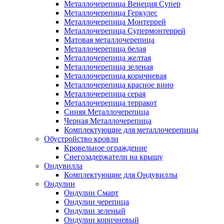
Металлочерепица Венеция Супер
Металлочерепица Геркулес
Металлочерепица Монтеррей
Металлочерепица Супермонтеррей
Матовая металлочерепица
Металлочерепица белая
Металлочерепица желтая
Металлочерепица зеленая
Металлочерепица коричневая
Металлочерепица красное вино
Металлочерепица серая
Металлочерепица терракот
Синяя Металлочерепица
Черная Металлочерепица
Комплектующие для металлочерепицы
Обустройство кровли
Кровельное ограждение
Снегозадержатели на крышу
Ондувилла
Комплектующие для Ондувиллы
Ондулин
Ондулин Смарт
Ондулин черепица
Ондулин зеленый
Ондулин коричневый