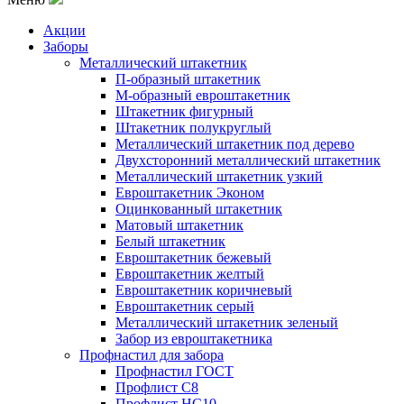
Акции
Заборы
Металлический штакетник
П-образный штакетник
М-образный евроштакетник
Штакетник фигурный
Штакетник полукруглый
Металлический штакетник под дерево
Двухсторонний металлический штакетник
Металлический штакетник узкий
Евроштакетник Эконом
Оцинкованный штакетник
Матовый штакетник
Белый штакетник
Евроштакетник бежевый
Евроштакетник желтый
Евроштакетник коричневый
Евроштакетник серый
Металлический штакетник зеленый
Забор из евроштакетника
Профнастил для забора
Профнастил ГОСТ
Профлист С8
Профлист НС10